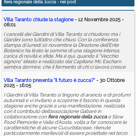
fiera regionale della zucca
- nei post
Calendario
Villa Taranto chiude la stagione
- 12 Novembre 2025 -
Annunci
08:01
I cancelli dei Giardini di Villa Taranto si chiudono ma i
Giardini sono tutt’altro che chiusi. Con la conferenza
stampa di lunedì 10 novembre la Direzione dell’Ente
Botanico ha tirato le somme di una stagione intensa,
carica di novità e sfide. Ma è qui, quando il “Vecchio
signore” ideato e realizzato dal Capitano Mc Eacharn
sembra dormire, che il fermento di chi ci lavora cresce.
Villa Taranto presenta "Il futuro è
zucca
?"
- 30 Ottobre
2025 - 16:05
I Giardini di Villa Taranto si tingono di arancio e di profumi
autunnali e vi invitano a scoprirne il fascino in questa
stagione anche grazie a una manifestazione, realizzata
con il contributo dell’associazione Gabaré in
collaborazione con
fiera
regionale
della
zucca
e Slow
Food Piemonte e Valle d'Aosta, volta a far conoscere le
caratteristiche di alcune Cucurbitaceae, ritenute
particolarmente meritevoli di essere proiettate nel terzo