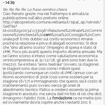
- 14:39
Re: Re: Re: Re: La frase sembra chiara
Ciao Renato grazie, ma nel frattempo è arrivata la
pubblicazione sull'albo pretorio online.
http://albopretorio.comune.verbania.it/sipal_ap/servlet/
GetFile?
id=00182910034\133096\Relazione%20finale%20Commi
ssione%20inchiesta%20
cem
%20al%20Consiglio%20Com
unale.pdf Il mio dubbio sul conto economico rimane
poichè la relazione è priva di allegati economici. Si dice
che "sino all'anno scorso" l'impegno di spesa è stato di
1M€. Poco più avanti questo importo diventa annuale, Ma
se l'anno scorso è inteso come valutazione economica
omnicomprensiva al 31/12/18, gli anni sono ben due (e
mezzo). Se è inteso "anno teatrale" (ovvero, la stagione).
le stagioni sono due così come i milioni spesi.
Ipotizzando comunque un costo di 1M€/annuo con un
ritorno economico di 300k (così come sostieni per la
stagione 16/17) e immaginando che questo sia il costo di
mantenimento puro ovvero senza gli oneri di
allestimento tecnico (fatico a crederci essendo la prima
stagione in assoluto, ma senza dati mi fido di ciò che dici),
rimangono i fatidici 700k. La
fondazione
ce ne mette 500
ed ovviamente dovrà coprire anche i restanti 200. Il