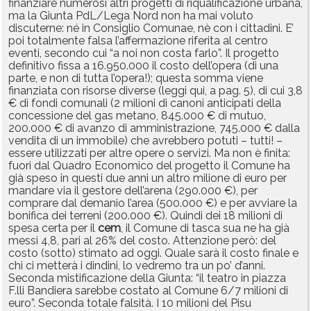
finanziare numerosi altri progetti di riqualificazione urbana,
ma la Giunta PdL/Lega Nord non ha mai voluto
discuterne: né in Consiglio Comunae, nè con i cittadini. E’
poi totalmente falsa l’affermazione riferita al centro
eventi, secondo cui “a noi non costa farlo”. Il progetto
definitivo fissa a 16.950.000 il costo dell’opera (di una
parte, e non di tutta l’opera!); questa somma viene
finanziata con risorse diverse (leggi qui, a pag. 5), di cui 3,8
€ di fondi comunali (2 milioni di canoni anticipati della
concessione del gas metano, 845.000 € di mutuo,
200.000 € di avanzo di amministrazione, 745.000 € dalla
vendita di un immobile) che avrebbero potuti – tutti! –
essere utilizzati per altre opere o servizi. Ma non è finita:
fuori dal Quadro Economico del progetto il Comune ha
già speso in questi due anni un altro milione di euro per
mandare via il gestore dell’arena (290.000 €), per
comprare dal demanio l’area (500.000 €) e per avviare la
bonifica dei terreni (200.000 €). Quindi dei 18 milioni di
spesa certa per il
cem
, il Comune di tasca sua ne ha già
messi 4,8, pari al 26% del costo. Attenzione però: del
costo (sotto) stimato ad oggi. Quale sarà il costo finale e
chi ci metterà i dindini, lo vedremo tra un po’ d’anni.
Seconda mistificazione della Giunta: “il teatro in piazza
F.lli Bandiera sarebbe costato al Comune 6/7 milioni di
euro”. Seconda totale falsità. I 10 milioni del Pisu