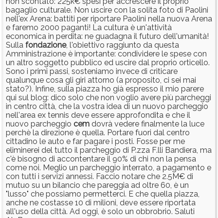
non scontato: 225k€ spesi per accrescere il proprio
bagaglio culturale. Non uscire con la solita foto di Paolini
nell'ex Arena: battiti per riportare Paolini nella nuova Arena
e faremo 2000 paganti! La cultura è un'attività
economica in perdita: ne guadagna il futuro dell'umanità!
Sulla
fondazione
, l'obiettivo raggiunto da questa
Amministrazione è importante: condividere le spese con
un altro soggetto pubblico ed uscire dal proprio orticello.
Sono i primi passi, sosteniamo invece di criticare
qualunque cosa gli giri attorno (a proposito, ci sei mai
stato?). Infine, sulla piazza ho già espresso il mio parere
qui sul blog: dico solo che non voglio avere più parcheggi
in centro città, che la vostra idea di un nuovo parcheggio
nell'area ex tennis deve essere approfondita e che il
nuovo parcheggio
cem
dovrà vedere finalmente la luce
perchè la direzione è quella. Portare fuori dal centro
cittadino le auto e far pagare i posti. Fosse per me
eliminerei del tutto il parcheggio di P.zza F.lli Bandiera, ma
c'è bisogno di accontentare il 90% di chi non la pensa
come noi. Meglio un parcheggio interrato, a pagamento e
con tutti i servizi annessi. Faccio notare che 2.5M€ di
mutuo su un bilancio che pareggia ad oltre 60, è un
"lusso" che possiamo permetterci. E che quella piazza,
anche ne costasse 10 di milioni, deve essere riportata
all'uso della città. Ad oggi, è solo un obbrobrio. Saluti