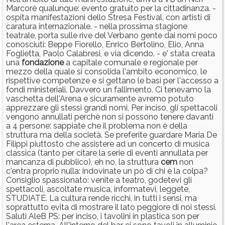
Marcorè qualunque: evento gratuito per la cittadinanza. -
ospita manifestazioni dello Stresa Festival, con artisti di
caratura internazionale. - nella prossima stagione
teatrale, porta sulle rive del Verbano gente dai nomi poco
conosciuti: Beppe Fiorello, Enrico Bertolino, Elio, Anna
Foglietta, Paolo Calabresi, e via dicendo. - e' stata creata
una
fondazione
a capitale comunale e regionale per
mezzo della quale si consolida l'ambito economico, le
rispettive competenze e si gettano le basi per l'accesso a
fondi ministeriali. Davvero un fallimento. Ci tenevamo la
vaschetta dell'Arena e sicuramente avremo potuto
apprezzare gli stessi grandi nomi, Per inciso, gli spettacoli
vengono annullati perchè non si possono tenere davanti
a 4 persone: sappiate che il problema non è della
struttura ma della società. Se preferite guardare Maria De
Filippi piuttosto che assistere ad un concerto di musica
classica (tanto per citare la serie di eventi annullata per
mancanza di pubblico), eh no, la struttura
cem
non
c'entra proprio nulla: indovinate un pò di chi è la colpa?
Consiglio spassionato: venite a teatro, godetevi gli
spettacoli, ascoltate musica, informatevi, leggete,
STUDIATE. La cultura rende ricchi, in tutti i sensi, ma
soprattutto evita di mostrare il lato peggiore di noi stessi.
Saluti AleB PS: per inciso, i tavolini in plastica son per