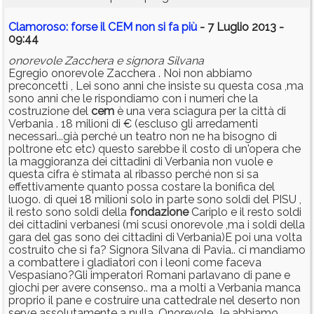
Clamoroso: forse il CEM non si fa più
- 7 Luglio 2013 -
09:44
onorevole Zacchera e signora Silvana
Egregio onorevole Zacchera . Noi non abbiamo
preconcetti , Lei sono anni che insiste su questa cosa ,ma
sono anni che le rispondiamo con i numeri che la
costruzione del
cem
è una vera sciagura per la città di
Verbania . 18 milioni di € (escluso gli arredamenti
necessari...già perché un teatro non ne ha bisogno di
poltrone etc etc) questo sarebbe il costo di un'opera che
la maggioranza dei cittadini di Verbania non vuole e
questa cifra è stimata al ribasso perché non si sa
effettivamente quanto possa costare la bonifica del
luogo. di quei 18 milioni solo in parte sono soldi del PISU ,
il resto sono soldi della
fondazione
Cariplo e il resto soldi
dei cittadini verbanesi (mi scusi onorevole ,ma i soldi della
gara del gas sono dei cittadini di Verbania)E poi una volta
costruito che si fa? Signora Silvana di Pavia.. ci mandiamo
a combattere i gladiatori con i leoni come faceva
Vespasiano?Gli imperatori Romani parlavano di pane e
giochi per avere consenso.. ma a molti a Verbania manca
proprio il pane e costruire una cattedrale nel deserto non
serve assolutamente a nulla. Onorevole.. le abbiamo