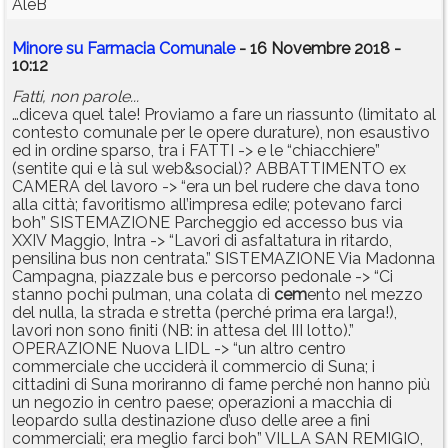
AleB
Minore su Farmacia Comunale
- 16 Novembre 2018 -
10:12
Fatti, non parole...
…diceva quel tale! Proviamo a fare un riassunto (limitato al
contesto comunale per le opere durature), non esaustivo
ed in ordine sparso, tra i FATTI -> e le “chiacchiere”
(sentite qui e là sul web&social)? ABBATTIMENTO ex
CAMERA del lavoro -> “era un bel rudere che dava tono
alla città; favoritismo all’impresa edile; potevano farci
boh” SISTEMAZIONE Parcheggio ed accesso bus via
XXIV Maggio, Intra -> “Lavori di asfaltatura in ritardo,
pensilina bus non centrata.” SISTEMAZIONE Via Madonna
Campagna, piazzale bus e percorso pedonale -> “Ci
stanno pochi pulman, una colata di
cem
ento nel mezzo
del nulla, la strada e stretta (perché prima era larga!),
lavori non sono finiti (NB: in attesa del III lotto).”
OPERAZIONE Nuova LIDL -> “un altro centro
commerciale che ucciderà il commercio di Suna; i
cittadini di Suna moriranno di fame perché non hanno più
un negozio in centro paese; operazioni a macchia di
leopardo sulla destinazione d’uso delle aree a fini
commerciali; era meglio farci boh” VILLA SAN REMIGIO,