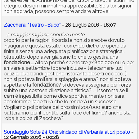
l'area esterna. All'interno del bar ci sono tavoli in alluminio
e legno, design minimal ma apprezzabile. Se a lor signori
non aggrada, possono sempre andare altrove!
Zacchera: "Teatro -Buco"
- 28 Luglio 2016 - 18:07
...a maggior ragione sportiva mente
proprio per le ragioni ricordate non si sarebbe dovuto
inaugurare questa estate , correndo dietro le opere da
finire e senza una adeguata pianificazione strategica...
oltretutto dopo aver già sancito che lo gestirà una
fondazione
... allora perchè spendere 7/800'000 euro per
arrivare a settembre (opere incluse - telecamere, luci,
pulizie, due bandi gestione ristorante deserti ecc.ecc. )
non si poteva limitarsi a spiaggia e arena? non si poteva
aspettare la
fondazione
? si doveva assegnare per forza
subito una costosa direzione artistica? ... insomma se il
cem
è ingestibile come dice sportiva mente non sarà
accelerarne l'apertura che lo renderà un successo.
Vogliamo poi parlare dei prossimi 200'000 euro che
butteranno per il pontile sulla foce del fiume? anche sta
roba è colpa di Zacchera?
Sondaggio Sole 24 Ore: sindaco di Verbania al 14 posto
-
12 Gennaio 2016 - 09:28