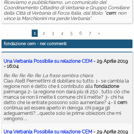
Riceviamo e pubblichiamo, un comunicato del
Coordinamento Cittadino di Verbania e Gruppo Consiliare
della Città di Verbania di Forza Italia, dal titolo: "
cem
: non
vince la Marchionini ma perde Verbania".
1
2
3
4
5
6
7
»
fondazione cem
- nei commenti
Una Verbania Possibile su relazione CEM
- 29 Aprile 2019
- 16:04
Re: Re: Re: Re: Re: La frase sembra chiara
Ciao AleB Permettimi di dubitare su tutto. 1- se cambia la
regione non è detto che il contributo alla
fondazione
permanga 2- la regione non darà più di 250 , tutto ciò che
manca se non li mette il comune chi li mette? 3- chi ha
detto che le entrate possono solo aumentare? 4- il
cem
continua ad essere aperto in deroga, chi paga gli
adeguamenti? ...queste solo le prime obiezioni che mi
vengono ...
Una Verbania Possibile su relazione CEM
- 29 Aprile 2019