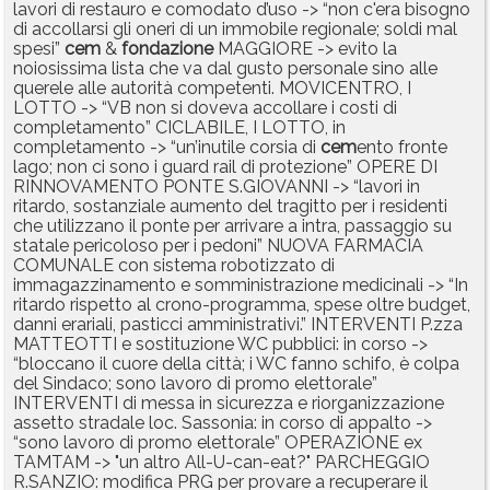
lavori di restauro e comodato d’uso -> “non c'era bisogno
di accollarsi gli oneri di un immobile regionale; soldi mal
spesi”
cem
&
fondazione
MAGGIORE -> evito la
noiosissima lista che va dal gusto personale sino alle
querele alle autorità competenti. MOVICENTRO, I
LOTTO -> “VB non si doveva accollare i costi di
completamento” CICLABILE, I LOTTO, in
completamento -> “un’inutile corsia di
cem
ento fronte
lago; non ci sono i guard rail di protezione” OPERE DI
RINNOVAMENTO PONTE S.GIOVANNI -> “lavori in
ritardo, sostanziale aumento del tragitto per i residenti
che utilizzano il ponte per arrivare a intra, passaggio su
statale pericoloso per i pedoni” NUOVA FARMACIA
COMUNALE con sistema robotizzato di
immagazzinamento e somministrazione medicinali -> “In
ritardo rispetto al crono-programma, spese oltre budget,
danni erariali, pasticci amministrativi.” INTERVENTI P.zza
MATTEOTTI e sostituzione WC pubblici: in corso ->
“bloccano il cuore della città; i WC fanno schifo, è colpa
del Sindaco; sono lavoro di promo elettorale”
INTERVENTI di messa in sicurezza e riorganizzazione
assetto stradale loc. Sassonia: in corso di appalto ->
“sono lavoro di promo elettorale” OPERAZIONE ex
TAMTAM -> "un altro All-U-can-eat?" PARCHEGGIO
R.SANZIO: modifica PRG per provare a recuperare il