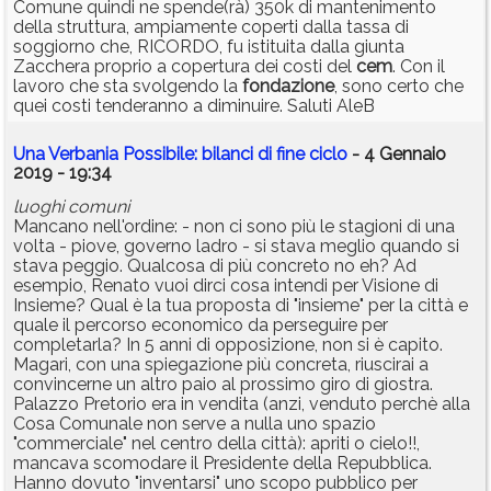
Comune quindi ne spende(rà) 350k di mantenimento
della struttura, ampiamente coperti dalla tassa di
soggiorno che, RICORDO, fu istituita dalla giunta
Zacchera proprio a copertura dei costi del
cem
. Con il
lavoro che sta svolgendo la
fondazione
, sono certo che
quei costi tenderanno a diminuire. Saluti AleB
Una Verbania Possibile: bilanci di fine ciclo
- 4 Gennaio
2019 - 19:34
luoghi comuni
Mancano nell'ordine: - non ci sono più le stagioni di una
volta - piove, governo ladro - si stava meglio quando si
stava peggio. Qualcosa di più concreto no eh? Ad
esempio, Renato vuoi dirci cosa intendi per Visione di
Insieme? Qual è la tua proposta di "insieme" per la città e
quale il percorso economico da perseguire per
completarla? In 5 anni di opposizione, non si è capito.
Magari, con una spiegazione più concreta, riuscirai a
convincerne un altro paio al prossimo giro di giostra.
Palazzo Pretorio era in vendita (anzi, venduto perchè alla
Cosa Comunale non serve a nulla uno spazio
"commerciale" nel centro della città): apriti o cielo!!,
mancava scomodare il Presidente della Repubblica.
Hanno dovuto "inventarsi" uno scopo pubblico per