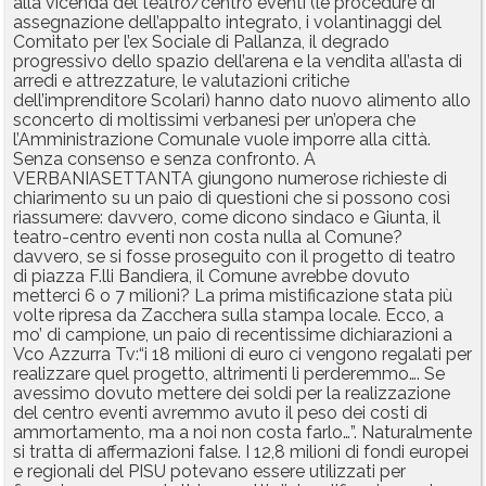
alla vicenda del teatro/centro eventi (le procedure di
assegnazione dell’appalto integrato, i volantinaggi del
Comitato per l’ex Sociale di Pallanza, il degrado
progressivo dello spazio dell’arena e la vendita all’asta di
arredi e attrezzature, le valutazioni critiche
dell’imprenditore Scolari) hanno dato nuovo alimento allo
sconcerto di moltissimi verbanesi per un’opera che
l’Amministrazione Comunale vuole imporre alla città.
Senza consenso e senza confronto. A
VERBANIASETTANTA giungono numerose richieste di
chiarimento su un paio di questioni che si possono così
riassumere: davvero, come dicono sindaco e Giunta, il
teatro-centro eventi non costa nulla al Comune?
davvero, se si fosse proseguito con il progetto di teatro
di piazza F.lli Bandiera, il Comune avrebbe dovuto
metterci 6 o 7 milioni? La prima mistificazione stata più
volte ripresa da Zacchera sulla stampa locale. Ecco, a
mo’ di campione, un paio di recentissime dichiarazioni a
Vco Azzurra Tv:“i 18 milioni di euro ci vengono regalati per
realizzare quel progetto, altrimenti li perderemmo…. Se
avessimo dovuto mettere dei soldi per la realizzazione
del centro eventi avremmo avuto il peso dei costi di
ammortamento, ma a noi non costa farlo…”. Naturalmente
si tratta di affermazioni false. I 12,8 milioni di fondi europei
e regionali del PISU potevano essere utilizzati per