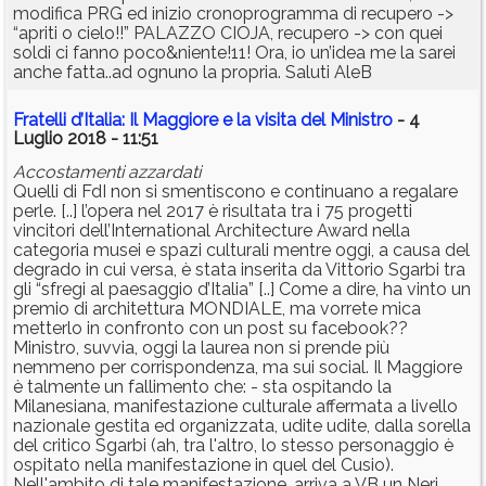
modifica PRG ed inizio cronoprogramma di recupero ->
“apriti o cielo!!” PALAZZO CIOJA, recupero -> con quei
soldi ci fanno poco&niente!11! Ora, io un’idea me la sarei
anche fatta..ad ognuno la propria. Saluti AleB
Fratelli d’Italia: Il Maggiore e la visita del Ministro
- 4
Luglio 2018 - 11:51
Accostamenti azzardati
Quelli di FdI non si smentiscono e continuano a regalare
perle. [..] l’opera nel 2017 è risultata tra i 75 progetti
vincitori dell’International Architecture Award nella
categoria musei e spazi culturali mentre oggi, a causa del
degrado in cui versa, è stata inserita da Vittorio Sgarbi tra
gli “sfregi al paesaggio d’Italia” [..] Come a dire, ha vinto un
premio di architettura MONDIALE, ma vorrete mica
metterlo in confronto con un post su facebook??
Ministro, suvvia, oggi la laurea non si prende più
nemmeno per corrispondenza, ma sui social. Il Maggiore
è talmente un fallimento che: - sta ospitando la
Milanesiana, manifestazione culturale affermata a livello
nazionale gestita ed organizzata, udite udite, dalla sorella
del critico Sgarbi (ah, tra l'altro, lo stesso personaggio è
ospitato nella manifestazione in quel del Cusio).
Nell'ambito di tale manifestazione, arriva a VB un Neri