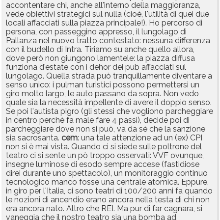
accontentare chi, anche all'interno della maggioranza,
vede obiettivi strategici sul nulla (cioè, l'utilità di quei due
locali affacciati sulla piazza principale!). Ho percorso di
persona, con passeggino appresso, il lungolago di
Pallanza nel nuovo tratto contestato: nessuna differenza
con il budello di Intra. Tiriamo su anche quello allora,
dove però non giungono lamentele: la piazza diffusa
funziona d'estate con i dehor dei pub affacciati sul
lungolago. Quella strada può tranquillamente diventare a
senso unico: i pulman turistici possono permettersi un
giro molto largo, le auto passano da sopra. Non vedo
quale sia la necessità impellente di avere il doppio senso.
Se poi l'autista pigro (gli stessi che vogliono parcheggiare
in centro perchè fa male fare 4 passi), decide poi di
parcheggiare dove non si può, va da sè che la sanzione
sia sacrosanta.
cem
: una tale attenzione ad un (ex) CPI
non si è mai vista. Quando ci si siede sulle poltrone del
teatro ci si sente un pò troppo osservati: VVF ovunque,
insegne luminose di esodo sempre accese (fastidiose
direi durante uno spettacolo), un monitoraggio continuo
tecnologico manco fosse una centrale atomica. Eppure,
in giro per l'Italia, ci sono teatri di 100/200 anni fa quando
le nozioni di ancendio erano ancora nella testa di chi non
era ancora nato. Altro che REI. Ma pur di far cagnara, si
vaneggia che il nostro teatro sia una bomba ad