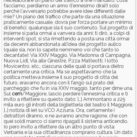
nell'elaborare un piano del traffico a fine mandato: cosa
facciamo, perdiamo un anno (l'ennesimo dirai!) solo
perchè l'avversario potrebbe avere idee differenti dalle
mie? Un piano del traffico che parte da una situazione
praticamente casuale, dovrà per forza portare un minimo
di benefici, qualunque sia il suo contenuto. Sul progetto di
insieme si parla ormai a vanvera da anni: ti dirò, a colpi di
interventi spot, si sta rimettendo a posta una città ormai
da decenni abbandonata all'idea del progetto aulico
(quale sia, non lo sapete nemmeno voi che tanto lo
decantate): Via XXIV Maggio, Via Madonna di Campagna,
Nuova Lidl, Via alle Ginestre, P.zza Matteotti, I lotto
Movicentro, etc., ciascuna delle quali si portava dietro
certamente una critica. Ma se aspettavamo che la
politica metteva insieme il suo progetto di città del
futuro, eravamo ancora con il fango sul prato del
parcheggio che fu in via XXIV maggio, tanto per dirne una.
Sul
cem
/Maggiore, lascio perdere l'ennesima critica e ti
invito a riflettere su questo dato: [..] Ammontano a 225
mila euro gli introiti della biglietteria del teatro il Maggiore.
[..] notizia di ieri su VCO Azzurra. Ora, certamente i
detrattori diranno, e ne avranno anche ragione, che con
quei soldi manco ci siamo ripagati il sistema anticendio.
Io però invito a riflettere da un altro punto di vista:
Verbania e la sua cittadinanza comprano cultura. Un dato