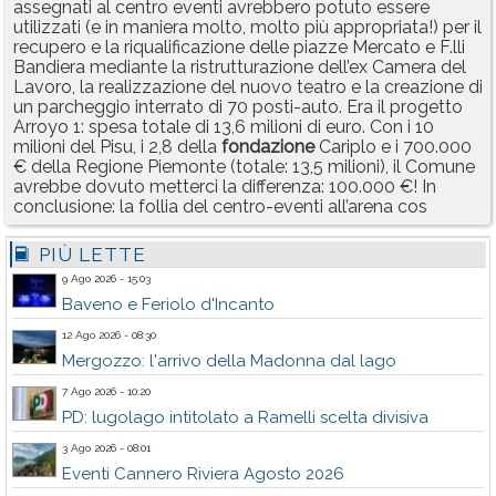
assegnati al centro eventi avrebbero potuto essere
utilizzati (e in maniera molto, molto più appropriata!) per il
recupero e la riqualificazione delle piazze Mercato e F.lli
Bandiera mediante la ristrutturazione dell’ex Camera del
Lavoro, la realizzazione del nuovo teatro e la creazione di
un parcheggio interrato di 70 posti-auto. Era il progetto
Arroyo 1: spesa totale di 13,6 milioni di euro. Con i 10
milioni del Pisu, i 2,8 della
fondazione
Cariplo e i 700.000
€ della Regione Piemonte (totale: 13,5 milioni), il Comune
avrebbe dovuto metterci la differenza: 100.000 €! In
conclusione: la follia del centro-eventi all’arena cos
PIÙ LETTE
9 Ago 2026 - 15:03
Baveno e Feriolo d'Incanto
12 Ago 2026 - 08:30
Mergozzo: l'arrivo della Madonna dal lago
7 Ago 2026 - 10:20
PD: lugolago intitolato a Ramelli scelta divisiva
3 Ago 2026 - 08:01
Eventi Cannero Riviera Agosto 2026