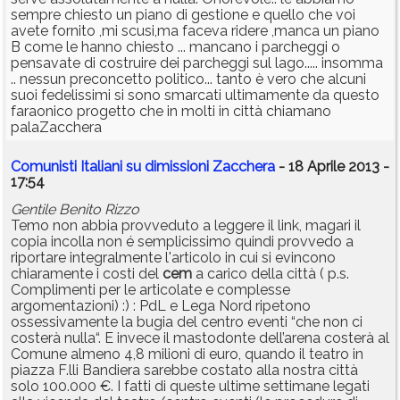
sempre chiesto un piano di gestione e quello che voi
avete fornito ,mi scusi,ma faceva ridere ,manca un piano
B come le hanno chiesto ... mancano i parcheggi o
pensavate di costruire dei parcheggi sul lago..... insomma
.. nessun preconcetto politico... tanto è vero che alcuni
suoi fedelissimi si sono smarcati ultimamente da questo
faraonico progetto che in molti in città chiamano
palaZacchera
Comunisti Italiani su dimissioni Zacchera
- 18 Aprile 2013 -
17:54
Gentile Benito Rizzo
Temo non abbia provveduto a leggere il link, magari il
copia incolla non é semplicissimo quindi provvedo a
riportare integralmente l'articolo in cui si evincono
chiaramente i costi del
cem
a carico della città ( p.s.
Complimenti per le articolate e complesse
argomentazioni) :) : PdL e Lega Nord ripetono
ossessivamente la bugia del centro eventi “che non ci
costerà nulla“. E invece il mastodonte dell’arena costerà al
Comune almeno 4,8 milioni di euro, quando il teatro in
piazza F.lli Bandiera sarebbe costato alla nostra città
solo 100.000 €. I fatti di queste ultime settimane legati