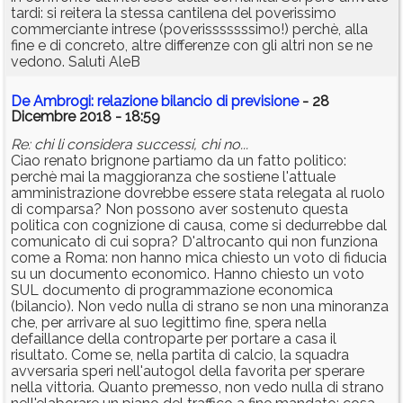
tardi: si reitera la stessa cantilena del poverissimo
commerciante intrese (poverisssssssimo!) perchè, alla
fine e di concreto, altre differenze con gli altri non se ne
vedono. Saluti AleB
De Ambrogi: relazione bilancio di previsione
- 28
Dicembre 2018 - 18:59
Re: chi li considera successi, chi no...
Ciao renato brignone partiamo da un fatto politico:
perchè mai la maggioranza che sostiene l'attuale
amministrazione dovrebbe essere stata relegata al ruolo
di comparsa? Non possono aver sostenuto questa
politica con cognizione di causa, come si dedurrebbe dal
comunicato di cui sopra? D'altrocanto qui non funziona
come a Roma: non hanno mica chiesto un voto di fiducia
su un documento economico. Hanno chiesto un voto
SUL documento di programmazione economica
(bilancio). Non vedo nulla di strano se non una minoranza
che, per arrivare al suo legittimo fine, spera nella
defaillance della controparte per portare a casa il
risultato. Come se, nella partita di calcio, la squadra
avversaria speri nell'autogol della favorita per sperare
nella vittoria. Quanto premesso, non vedo nulla di strano