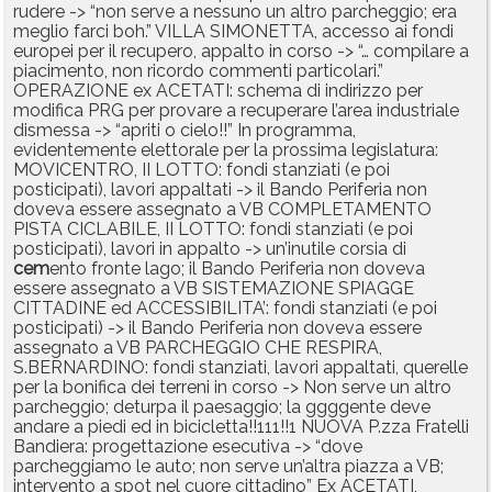
rudere -> “non serve a nessuno un altro parcheggio; era
meglio farci boh.” VILLA SIMONETTA, accesso ai fondi
europei per il recupero, appalto in corso -> “… compilare a
piacimento, non ricordo commenti particolari.”
OPERAZIONE ex ACETATI: schema di indirizzo per
modifica PRG per provare a recuperare l’area industriale
dismessa -> “apriti o cielo!!” In programma,
evidentemente elettorale per la prossima legislatura:
MOVICENTRO, II LOTTO: fondi stanziati (e poi
posticipati), lavori appaltati -> il Bando Periferia non
doveva essere assegnato a VB COMPLETAMENTO
PISTA CICLABILE, II LOTTO: fondi stanziati (e poi
posticipati), lavori in appalto -> un’inutile corsia di
cem
ento fronte lago; il Bando Periferia non doveva
essere assegnato a VB SISTEMAZIONE SPIAGGE
CITTADINE ed ACCESSIBILITA’: fondi stanziati (e poi
posticipati) -> il Bando Periferia non doveva essere
assegnato a VB PARCHEGGIO CHE RESPIRA,
S.BERNARDINO: fondi stanziati, lavori appaltati, querelle
per la bonifica dei terreni in corso -> Non serve un altro
parcheggio; deturpa il paesaggio; la ggggente deve
andare a piedi ed in bicicletta!!111!!1 NUOVA P.zza Fratelli
Bandiera: progettazione esecutiva -> “dove
parcheggiamo le auto; non serve un’altra piazza a VB;
intervento a spot nel cuore cittadino” Ex ACETATI,