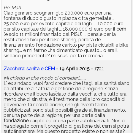
Re: Mah
Ciao gennaro scognamiglio 200.000 euro per una
fontana di dubbio gusto in piazza citta gemellate ..
25.000 euro per evento capitale dei laghi ... 10.000 euro
per sito capitale dei laghi ... 18.000.000 di euro per il
cem
(e solo 11 milioni finanziato dal PISU) ... penale per la
restituzione bici per il bike sharing, perdita del
finanziamento
fondazione
cariplo per piste ciclabili e bike
sharing... e mi fermo ..ha dimenticato questo... o era il
sindaco precedente? mi scusi per la memoria
Zacchera: sanità e CEM
- 19 Aprile 2015 - 17:11
Mi chiedo in che modo ci consideri........
L' ex sindaco, vuol farci credere che i tagli alla sanità siano
da attribuire all' attuale gestione della regione. senza
ricordare che il buco lasciato dalla vecchia, che tutto era
meno che di sinistra, è li testimone della loro capacità di
governare. Ci ricorda anche, che gli eventi tanto
pubblicizzati sono stati possibili grazie al finanziamento,
per una parte della regione, per una parte dalla
fondazione
cariplo e per una parte autofinanziati. Non ci
ha spiegato come il progetto di gestione del
cem
si potrà
autofinanziare. Ma questo progetto esiste o non esiste?