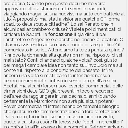
orologeria, Quando poi questo documento verrà
approvato, allora staranno tutti sereni e tranquilli,
viaggiando magari su una nuovissima auto con batterie al
litio. A proposito, mai stati a visionare qualche CPI ormai
scaduto delle scuole cittadine? Lo sai Renato che in
alcuni casi andrebbero chiuse? Vi siete poi dimenticati di
criticare la Rapetti, la
fondazione
, il giardino, il bar,
l'architetto e l'ingegnere e perchè no, anche la location. O
stiamo assistendo ad un nuovo modo di fare politica? il
comunicato in serie... Attendiamo la terza puntata quindi?
Rinnovo la domanda alla quale non mi hai risposto: ci sei
mai stato? Conti di andarci qualche volta? così, giusto
per magari cambiare idea non tanto sull'involucro ma sui
contenuti rispetto alla condizione del passato. Infine,
ancora una volta si mistificano le intenzioni: nessun
centro commerciale - inteso in senso lato, nell'area ex
Acetati ma alcuni (forse) nuovi esercizi commerciali delle
dimensioni delle GDO già presenti in loco e recupero
dell'area da raggiungere in una decina di anni (quando
certamente la Marchionini non avrà più alcun potere).
Poveri commercianti intresi: hanno certamente bisogno
che qualcuno dell'amministrazione dia loro "protezione".
Dai Renato, fai outing: sei un berlusconiano convinto,
quello a cui sta a cuore l'interesse dei "pochi imprenditori"
in confronto all'interesse della comunità. Sei però arrivato