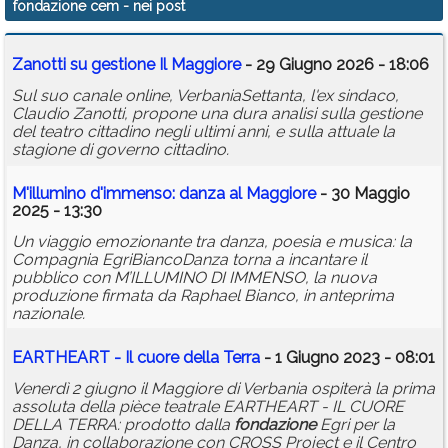
fondazione cem
- nei post
Calendario
Zanotti su gestione Il Maggiore
- 29 Giugno 2026 - 18:06
Annunci
Sul suo canale online, VerbaniaSettanta, l'ex sindaco,
Claudio Zanotti, propone una dura analisi sulla gestione
del teatro cittadino negli ultimi anni, e sulla attuale la
stagione di governo cittadino.
M'illumino d'immenso: danza al Maggiore
- 30 Maggio
2025 - 13:30
Un viaggio emozionante tra danza, poesia e musica: la
Compagnia EgriBiancoDanza torna a incantare il
pubblico con M’ILLUMINO DI IMMENSO, la nuova
produzione firmata da Raphael Bianco, in anteprima
nazionale.
EARTHEART - Il cuore della Terra
- 1 Giugno 2023 - 08:01
Venerdì 2 giugno il Maggiore di Verbania ospiterà la prima
assoluta della pièce teatrale EARTHEART - IL CUORE
DELLA TERRA: prodotto dalla
fondazione
Egri per la
Danza, in collaborazione con CROSS Project e il Centro