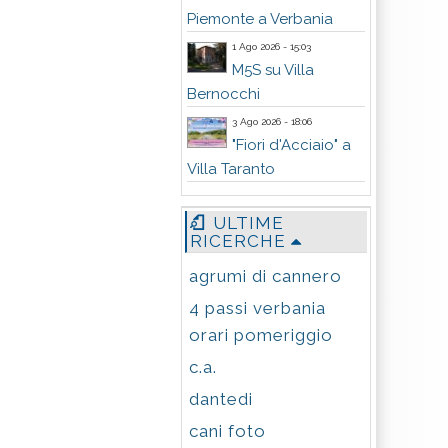
Piemonte a Verbania
1 Ago 2026 - 15:03
M5S su Villa
Bernocchi
3 Ago 2026 - 18:06
"Fiori d'Acciaio" a
Villa Taranto
ULTIME
RICERCHE
agrumi di cannero
4 passi verbania
orari pomeriggio
c.a.
dantedi
cani foto