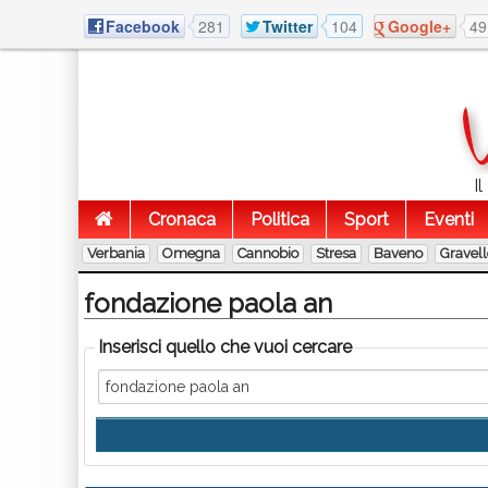
Facebook
281
Twitter
104
Google+
49
I
Cronaca
Politica
Sport
Eventi
Verbania
Omegna
Cannobio
Stresa
Baveno
Gravel
fondazione paola an
Inserisci quello che vuoi cercare