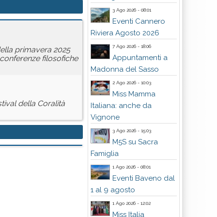
3 Ago 2026 - 08:01
Eventi Cannero
Riviera Agosto 2026
7 Ago 2026 - 18:06
 della primavera 2025
Appuntamenti a
 conferenze filosofiche
Madonna del Sasso
2 Ago 2026 - 10:03
Miss Mamma
tival della Coralità
Italiana: anche da
Vignone
3 Ago 2026 - 15:03
M5S su Sacra
Famiglia
1 Ago 2026 - 08:01
Eventi Baveno dal
1 al 9 agosto
1 Ago 2026 - 12:02
Miss Italia