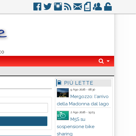
co
PIÙ LETTE
9 Ago 2026 - 08:30
Mergozzo: l'arrivo
della Madonna dal lago
2 Ago 2026 - 15:03
M5S su
sospensione bike
sharing