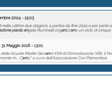
mbre 2024 - 15:03
ti nelle ultime due stagioni, a partire da fine 2024 e per parte
azione
paola
an
gela Ruminelli org
an
izz
an
o un ciclo di cinque
 31 Maggio 2016 - 13:01
 delle Scuole Medie Giov
an
ni XXIII di Domodossola (VB), il Fes
emonte In... C
an
to" a cura dell'Associazione Cori Piemontesi.