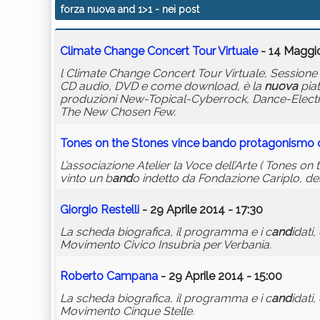
forza nuova and 1>1
- nei post
Climate Change Concert Tour Virtuale
- 14 Maggio
l Climate Change Concert Tour Virtuale, Session
CD audio, DVD e come download, è la
nuova
piat
produzioni New-Topical-Cyberrock, Dance-Electro
The New Chosen Few.
Tones on the Stones vince b
and
o protagonismo c
L’associazione Atelier la Voce dell’Arte ( Tones o
vinto un b
and
o indetto da Fondazione Cariplo, des
Giorgio Restelli
- 29 Aprile 2014 - 17:30
La scheda biografica, il programma e i c
and
idati,
Movimento Civico Insubria per Verbania.
Roberto Campana
- 29 Aprile 2014 - 15:00
La scheda biografica, il programma e i c
and
idati
Movimento Cinque Stelle.