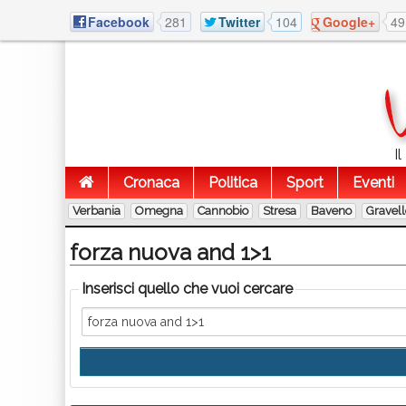
Facebook
281
Twitter
104
Google+
49
I
Cronaca
Politica
Sport
Eventi
Verbania
Omegna
Cannobio
Stresa
Baveno
Gravel
forza nuova and 1>1
Inserisci quello che vuoi cercare