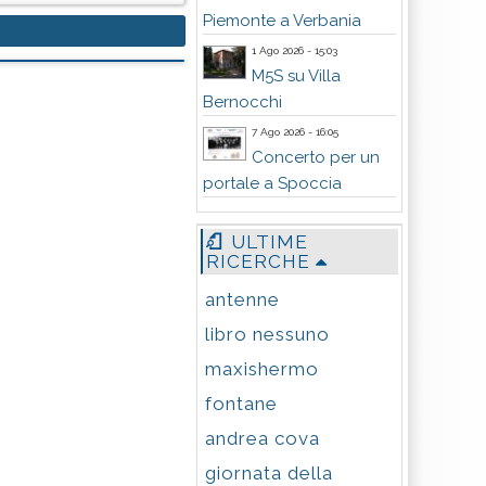
Piemonte a Verbania
1 Ago 2026 - 15:03
M5S su Villa
Bernocchi
7 Ago 2026 - 16:05
Concerto per un
portale a Spoccia
ULTIME
RICERCHE
antenne
libro nessuno
maxishermo
fontane
andrea cova
giornata della