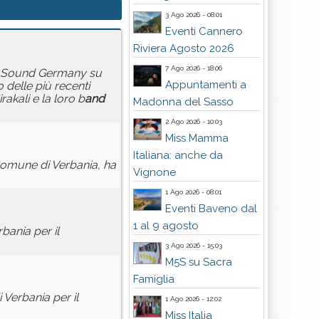
3 Ago 2026 - 08:01
Eventi Cannero
Riviera Agosto 2026
7 Ago 2026 - 18:06
ra Sound Germany su
Appuntamenti a
 delle più recenti
kali e la loro b
and
Madonna del Sasso
2 Ago 2026 - 10:03
Miss Mamma
Italiana: anche da
 Comune di Verbania, ha
Vignone
1 Ago 2026 - 08:01
Eventi Baveno dal
1 al 9 agosto
bania per il
3 Ago 2026 - 15:03
M5S su Sacra
Famiglia
 Verbania per il
1 Ago 2026 - 12:02
Miss Italia