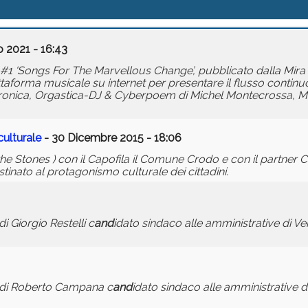
 2021 - 16:43
e #1 ‘Songs For The Marvellous Change’, pubblicato dalla Mi
taforma musicale su internet per presentare il flusso continuo
nica, Orgastica-DJ & Cyberpoem di Michel Montecrossa, Mira
ulturale
- 30 Dicembre 2015 - 18:06
n the Stones ) con il Capofila il Comune Crodo e con il partner
tinato al protagonismo culturale dei cittadini.
 di Giorgio Restelli c
and
idato sindaco alle amministrative di Ver
, di Roberto Campana c
and
idato sindaco alle amministrative di