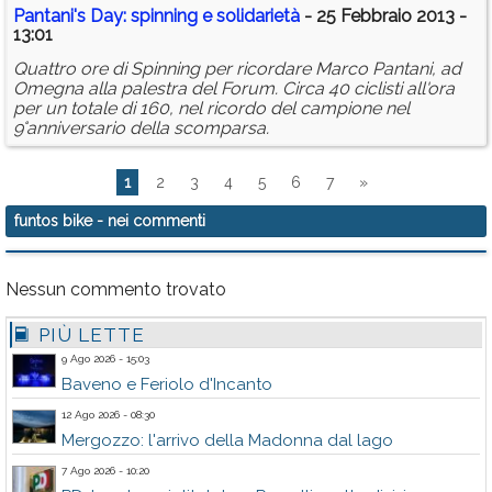
Pantani's Day: spinning e solidarietà
- 25 Febbraio 2013 -
13:01
Quattro ore di Spinning per ricordare Marco Pantani, ad
Omegna alla palestra del Forum. Circa 40 ciclisti all'ora
per un totale di 160, nel ricordo del campione nel
9°anniversario della scomparsa.
1
2
3
4
5
6
7
»
funtos bike
- nei commenti
Nessun commento trovato
PIÙ LETTE
9 Ago 2026 - 15:03
Baveno e Feriolo d'Incanto
12 Ago 2026 - 08:30
Mergozzo: l'arrivo della Madonna dal lago
7 Ago 2026 - 10:20