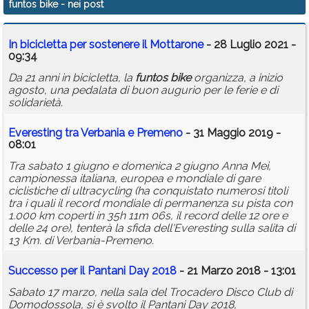
funtos bike
- nei post
Calendario
In bicicletta per sostenere il Mottarone
- 28 Luglio 2021 -
Annunci
09:34
Da 21 anni in bicicletta, la
funtos
bike
organizza, a inizio
agosto, una pedalata di buon augurio per le ferie e di
solidarietà.
Everesting tra Verbania e Premeno
- 31 Maggio 2019 -
08:01
Tra sabato 1 giugno e domenica 2 giugno Anna Mei,
campionessa italiana, europea e mondiale di gare
ciclistiche di ultracycling (ha conquistato numerosi titoli
tra i quali il record mondiale di permanenza su pista con
1.000 km coperti in 35h 11m 06s, il record delle 12 ore e
delle 24 ore), tenterà la sfida dell'Everesting sulla salita di
13 Km. di Verbania-Premeno.
Successo per il Pantani Day 2018
- 21 Marzo 2018 - 13:01
Sabato 17 marzo, nella sala del Trocadero Disco Club di
Domodossola, si è svolto il Pantani Day 2018,