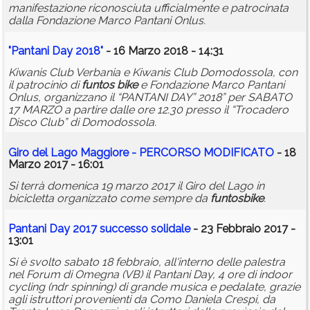
manifestazione riconosciuta ufficialmente e patrocinata
dalla Fondazione Marco Pantani Onlus.
"Pantani Day 2018"
- 16 Marzo 2018 - 14:31
Kiwanis Club Verbania e Kiwanis Club Domodossola, con
il patrocinio di
funtos
bike
e Fondazione Marco Pantani
Onlus, organizzano il “PANTANI DAY” 2018” per SABATO
17 MARZO a partire dalle ore 12.30 presso il “Trocadero
Disco Club” di Domodossola.
Giro del Lago Maggiore - PERCORSO MODIFICATO
- 18
Marzo 2017 - 16:01
Si terrà domenica 19 marzo 2017 il Giro del Lago in
bicicletta organizzato come sempre da
funtos
bike
.
Pantani Day 2017 successo solidale
- 23 Febbraio 2017 -
13:01
Si è svolto sabato 18 febbraio, all'interno delle palestra
nel Forum di Omegna (VB) il Pantani Day, 4 ore di indoor
cycling (ndr spinning) di grande musica e pedalate, grazie
agli istruttori provenienti da Como Daniela Crespi, da