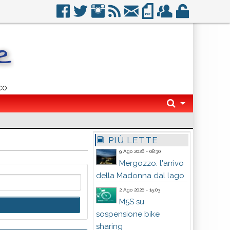
co
PIÙ LETTE
9 Ago 2026 - 08:30
Mergozzo: l'arrivo
della Madonna dal lago
2 Ago 2026 - 15:03
M5S su
sospensione bike
sharing