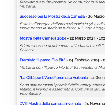
Riceviamo e pubblichiamo, un comunicato di Mirella
Verbania,
Successo per la Mostra della Camelia
- 26 Marzo 
È stata all’insegna dell’internazionalità la 56 a ed
inaugurando la stagione turistica sul Lago Maggiore
Mostra della Camelia 2024
- 22 Marzo 2024 - 10:
Primo weekend di primavera: a Verbania eventi fl
Pallanza
Premiato “Il parco Filo Blu”
- 24 Febbraio 2024 - 
Verbania con “Il parco Filo Blu” tra i vincitori a Mil
“La Città per il Verde” premiata Verbania
- 11 Genn
Sono stati nominati i premiati della ventiquattresim
Milano. Il Premio è assegnato ai Comuni italiani, ad 
volontariato.
XVIII Mostra della camelia invernale
- 24 Novembr