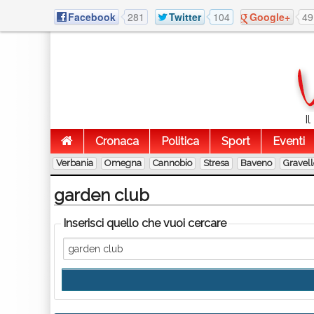
Facebook
281
Twitter
104
Google+
49
I
Cronaca
Politica
Sport
Eventi
Verbania
Omegna
Cannobio
Stresa
Baveno
Gravel
garden club
Inserisci quello che vuoi cercare