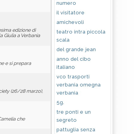
numero
il visitatore
amichevoli
esima edizione di
teatro intra piccola
la Giulia a Verbania
scala
del grande jean
anno del cibo
ne e si prepara
italiano
vco trasporti
verbania omegna
ciety (26/28 marzo),
verbania
5g.
tre ponti e un
 Camelia che
segreto
pattuglia senza