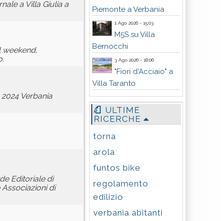
ale a Villa Giulia a
Piemonte a Verbania
1 Ago 2026 - 15:03
M5S su Villa
Bernocchi
el weekend,
o.
3 Ago 2026 - 18:06
"Fiori d'Acciaio" a
Villa Taranto
o 2024 Verbania
ULTIME
RICERCHE
torna
arola
funtos bike
de Editoriale di
regolamento
e Associazioni di
edilizio
verbania abitanti