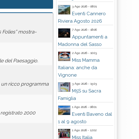
3 Ago 2026 - 08:01
Eventi Cannero
Riviera Agosto 2026
7 Ago 2026 - 18:06
us Folies” mostra-
Appuntamenti a
Madonna del Sasso
2 Ago 2026 - 10:03
Miss Mamma
le del Paesaggio.
Italiana: anche da
Vignone
con un ricco programma
3 Ago 2026 - 15:03
M5S su Sacra
Famiglia
1 Ago 2026 - 08:01
registrato 2000
Eventi Baveno dal
1 al 9 agosto
1 Ago 2026 - 12:02
Miss Italia