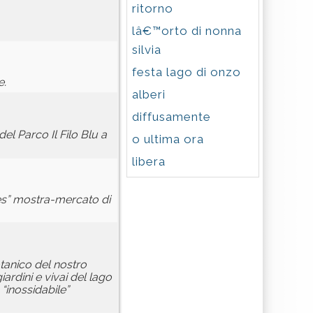
ritorno
lâ€™orto di nonna
silvia
festa lago di onzo
e.
alberi
diffusamente
del Parco Il Filo Blu a
o ultima ora
libera
lies” mostra-mercato di
tanico del nostro
iardini e vivai del lago
 “inossidabile”