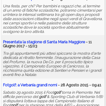
Una festa, per chi? Per bambini e ragazzi che, al termine
di un anno di fatiche scolastiche, potranno cimentarsi per
un’intera (e intensa) settimana tra gli open days proposti
dalle associazioni cittadine negli spazi verdi di Gravellona,
nei campi sportivi e nelle palestre delle strutture
scolastiche dove le società sportive abitualmente
svolgono le loro attività.
Presentata la stagione di Santa Maria Maggiore
- 11
Giugno 2017 - 15:03
Tra gli appuntamenti più attesi spiccano la mostra d'arte
dedicata al ritratto femminile, l'inaugurazione della Casa
del Profumo, la nuova De.Co. per il prosciutto tipico
vigezzino, il Campionato Europeo di Canicross, la
ricchissima quinta edizione di Sentieri e Pensieri e i grandi
eventi fino a Natale.
Fot
golf
: a Verbania grandi nomi
- 28 Agosto 2015 - 09:41
Sabato 29 agosto 2015 il Foot
golf
torna in Piemonte. Nel
difficile percorso del
golf
& Sporting Club di Verbania (VB)
si disputerà l’ottava tappa del Campionato Italiano di
Foot
golf
per la stagione 2015 della AIFG – Associazione