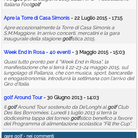
Italiana Foot
golf
Apre la Torre di Casa Simonis
- 22 Luglio 2015 - 17:15
Apre eccezionalmente la Torre di Casa Simonis a
S.M.Maggiore. In arrivo concerti, mercatini e la gara
inaugurale della stagione
golf
istica 2015.
Week End in Rosa - 40 eventi
- 3 Maggio 2015 - 15:03
Quasi tutto pronto per il "Week End in Rosa", la
manifestazione che si terrà il 22-23-24 maggio 2015, sul
lungolago di Pallanza, che con musica, sport, bancarelle
e enogastronomia, introdurrà la settimana con l'arrivo del
Giro d'Italia.
golf
Around Tour
- 30 Giugno 2013 - 14:03
Il
golf
Around Tour sostenuto da De’Longhi al
golf
Club
Des Iles Borromées. Lunedì 1 luglio 2013 si terrà la
dodicesima tappa del torneo
golf
istico benefico a favore
del Programma di alimentazione scolastica “Fill the Cup”.
gare golf
- nei commenti