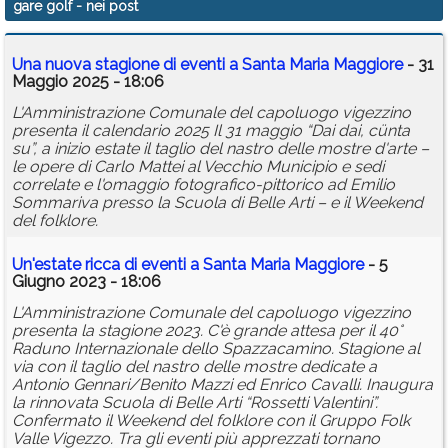
gare golf
- nei post
Calendario
Una nuova stagione di eventi a Santa Maria Maggiore
- 31
Annunci
Maggio 2025 - 18:06
L'Amministrazione Comunale del capoluogo vigezzino
presenta il calendario 2025 Il 31 maggio “Dai dai, cünta
su”, a inizio estate il taglio del nastro delle mostre d'arte –
le opere di Carlo Mattei al Vecchio Municipio e sedi
correlate e l'omaggio fotografico-pittorico ad Emilio
Sommariva presso la Scuola di Belle Arti – e il Weekend
del folklore.
Un'estate ricca di eventi a Santa Maria Maggiore
- 5
Giugno 2023 - 18:06
L'Amministrazione Comunale del capoluogo vigezzino
presenta la stagione 2023. C'è grande attesa per il 40°
Raduno Internazionale dello Spazzacamino. Stagione al
via con il taglio del nastro delle mostre dedicate a
Antonio Gennari/Benito Mazzi ed Enrico Cavalli. Inaugura
la rinnovata Scuola di Belle Arti “Rossetti Valentini”.
Confermato il Weekend del folklore con il Gruppo Folk
Valle Vigezzo. Tra gli eventi più apprezzati tornano