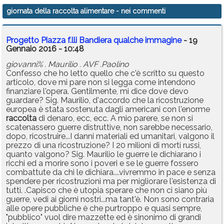
giornata della raccolta alimentare
- nei commenti
Progetto Piazza f.lli Bandiera qualche immagine
- 19
Gennaio 2016 - 10:48
giovanni% . Maurilio . AVF .Paolino
Confesso che ho letto quello che c'è scritto su questo
articolo, dove mi pare non si legga come intendono
finanziare l'opera. Gentilmente, mi dice dove devo
guardare? Sig. Maurilio, d'accordo che la ricostruzione
europea è stata sostenuta dagli americani con l'enorme
raccolta
di denaro, ecc, ecc. A mio parere, se non si
scatenassero guerre distruttive, non sarebbe necessario,
dopo, ricostruire...I danni materiali ed umanitari, valgono il
prezzo di una ricostruzione? I 20 milioni di morti russi,
quanto valgono? Sig. Maurilio le guerre le dichiarano i
ricchi ed a morire sono i poveri e se le guerre fossero
combattute da chi le dichiara....vivremmo in pace e senza
spendere per ricostruzioni ma per migliorare l'esistenza di
tutti. .Capisco che è utopia sperare che non ci siano più
guerre, vedi ai giorni nostri...ma tant'è. Non sono contraria
alle opere pubbliche è che purtroppo e quasi sempre,
"pubblico" vuol dire mazzette ed è sinonimo di grandi