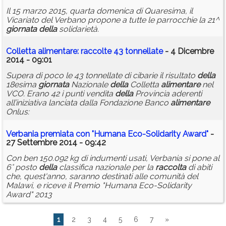
Il 15 marzo 2015, quarta domenica di Quaresima, il
Vicariato del Verbano propone a tutte le parrocchie la 21^
giornata
della
solidarietà.
Colletta
alimentare
: raccolte 43 tonnellate
- 4 Dicembre
2014 - 09:01
Supera di poco le 43 tonnellate di cibarie il risultato
della
18esima
giornata
Nazionale
della
Colletta
alimentare
nel
VCO. Erano 42 i punti vendita
della
Provincia aderenti
all’iniziativa lanciata dalla Fondazione Banco
alimentare
Onlus:
Verbania premiata con "Humana Eco-Solidarity Award"
-
27 Settembre 2014 - 09:42
Con ben 150.092 kg di indumenti usati, Verbania si pone al
6° posto
della
classifica nazionale per la
raccolta
di abiti
che, quest'anno, saranno destinati alle comunità del
Malawi, e riceve il Premio "Humana Eco-Solidarity
Award" 2013
1
2
3
4
5
6
7
»