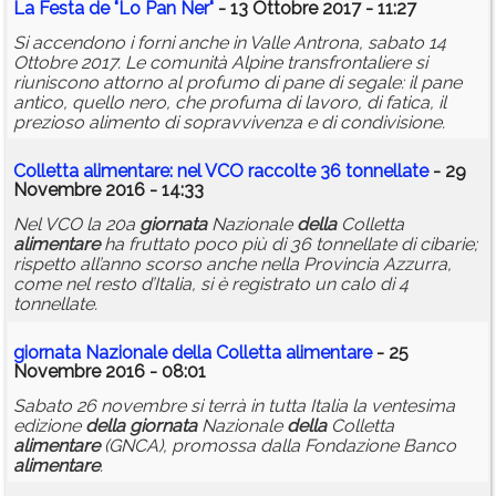
La Festa de "Lo Pan Ner"
- 13 Ottobre 2017 - 11:27
Si accendono i forni anche in Valle Antrona, sabato 14
Ottobre 2017. Le comunità Alpine transfrontaliere si
riuniscono attorno al profumo di pane di segale: il pane
antico, quello nero, che profuma di lavoro, di fatica, il
prezioso alimento di sopravvivenza e di condivisione.
Colletta
alimentare
: nel VCO raccolte 36 tonnellate
- 29
Novembre 2016 - 14:33
Nel VCO la 20a
giornata
Nazionale
della
Colletta
alimentare
ha fruttato poco più di 36 tonnellate di cibarie;
rispetto all’anno scorso anche nella Provincia Azzurra,
come nel resto d’Italia, si è registrato un calo di 4
tonnellate.
giornata
Nazionale
della
Colletta
alimentare
- 25
Novembre 2016 - 08:01
Sabato 26 novembre si terrà in tutta Italia la ventesima
edizione
della
giornata
Nazionale
della
Colletta
alimentare
(GNCA), promossa dalla Fondazione Banco
alimentare
.