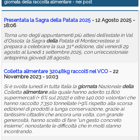
giornata della raccolta alimentare
- nei post
Calendario
Presentata la Sagra
della
Patata 2025
- 12 Agosto 2025 -
Annunci
18:06
Torna uno degli appuntamenti più attesi dell'estate in Val
d'Ossola: la Sagra
della
Patata di Montecrestese si
prepara a celebrare la sua 31ª edizione, dal venerdì 29
agosto al lunedì 1 settembre 2025, con un'eccezionale
anteprima giovedì 28 agosto.
Colletta
alimentare
32048kg raccolti nel VCO
- 22
Novembre 2023 - 10:03
Si è svolta lunedì in tutta Italia la
giornata
Nazionale
della
Colletta
alimentare
alla quale hanno aderito 11.800
supermercati (+ 6% sul 2022) e oltre 140.000 volontari che
hanno raccolto 7.350 tonnellate (+9% rispetto alla scorsa
edizione) di prodotti a lunga conservazione, grazie ai
tantissimi cittadini che ancora una volta, con grande
generosità, hanno scelto di fare “un gesto concreto
insieme”, nonostante le difficoltà che in molti stanno
incontrando.