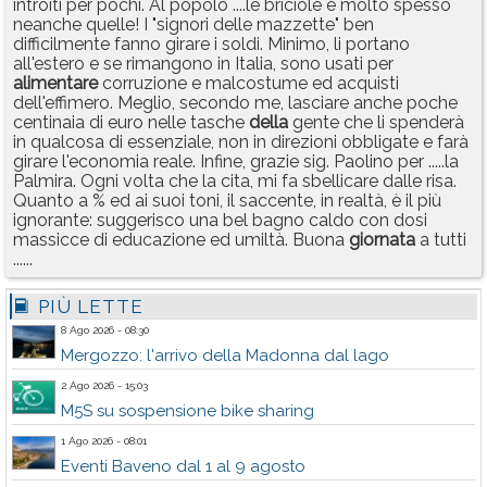
introiti per pochi. Al popolo ....le briciole e molto spesso
neanche quelle! I "signori delle mazzette" ben
difficilmente fanno girare i soldi. Minimo, li portano
all'estero e se rimangono in Italia, sono usati per
alimentare
corruzione e malcostume ed acquisti
dell'effimero. Meglio, secondo me, lasciare anche poche
centinaia di euro nelle tasche
della
gente che li spenderà
in qualcosa di essenziale, non in direzioni obbligate e farà
girare l'economia reale. Infine, grazie sig. Paolino per .....la
Palmira. Ogni volta che la cita, mi fa sbellicare dalle risa.
Quanto a % ed ai suoi toni, il saccente, in realtà, è il più
ignorante: suggerisco una bel bagno caldo con dosi
massicce di educazione ed umiltà. Buona
giornata
a tutti
......
PIÙ LETTE
8 Ago 2026 - 08:30
Mergozzo: l'arrivo della Madonna dal lago
2 Ago 2026 - 15:03
M5S su sospensione bike sharing
1 Ago 2026 - 08:01
Eventi Baveno dal 1 al 9 agosto