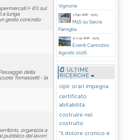
Vignone
upermercati (+ 6% sul
i a lunga
3 Ago 2026 - 15:03
“un gesto concreto
M5S su Sacra
Famiglia
31 Lug 2026 - 15:03
Eventi Cannobio
Agosto 2026
ULTIME
“Passaggio della
RICERCHE
scuole Tomassetti - la
cipir orari impegna
certificato
abitabilità
costruire nel
costruito
erritorio, organizza a
“il dolore cronico e
l pubblico dei lavori