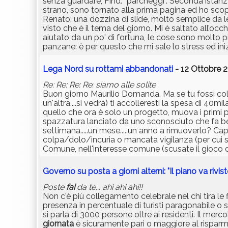
senza guardare, Find: “parcheggi”. Seconda istanz
strano, sono tornato alla prima pagina ed ho scoper
Renato: una dozzina di slide, molto semplice da le
visto che è il tema del giorno. Mi è saltato all’occh
aiutato da un po' di fortuna, le cose sono molto 
panzane: è per questo che mi sale lo stress ed inizi
Lega Nord su rottami abbandonati
- 12 Ottobre 2
Re: Re: Re: Re: siamo alle solite
Buon giorno Maurilio Domanda. Ma se tu fossi colui
un'altra....si vedrà) ti accolleresti la spesa di 
quello che ora è solo un progetto, muova i primi p
spazzatura lanciato da uno sconosciuto che fa bel
settimana.....un mese.....un anno a rimuoverlo? Ca
colpa/dolo/incuria o mancata vigilanza (per cui si 
Comune, nell'interesse comune (scusate il gioco d
Governo su posta a giorni alterni: "Il piano va rivist
Poste
fai
da te... ahi ahi ahi!!
Non c'è più collegamento celebrale nel chi tira l
presenza in percentuale di turisti paragonabile o
si parla di 3000 persone oltre ai residenti. Il merc
giornata
è sicuramente pari o maggiore al risparmio