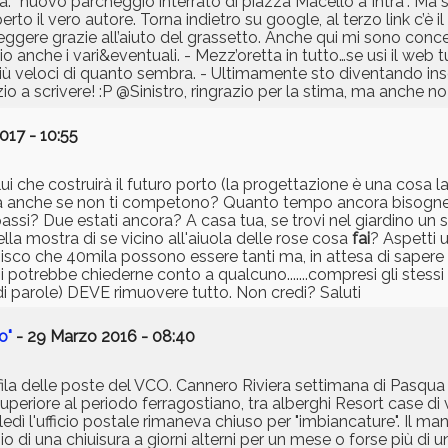
a: “nuovo parcheggio interrato di piazza Macello a Intra”. M
to il vero autore. Torna indietro su google, al terzo link c’è 
ggere grazie all’aiuto del grassetto. Anche qui mi sono concen
io anche i vari&eventuali. - Mezz’oretta in tutto…se usi il web tut
più veloci di quanto sembra. - Ultimamente sto diventando inso
o a scrivere! :P @Sinistro, ringrazio per la stima, ma anche no!
017 - 10:55
 che costruirà il futuro porto (la progettazione è una cosa l
40mila anche se non ti competono? Quanto tempo ancora bisogne
assi? Due estati ancora? A casa tua, se trovi nel giardino un 
la mostra di se vicino all'aiuola delle rose cosa
fai
? Aspetti 
pisco che 40mila possono essere tanti ma, in attesa di sapere 
potrebbe chiederne conto a qualcuno.......compresi gli stessi d
i parole) DEVE rimuovere tutto. Non credi? Saluti
o"
- 29 Marzo 2016 - 08:40
e fila delle poste del VCO. Cannero Riviera settimana di Pasq
 superiore al periodo ferragostiano, tra alberghi Resort case
oledì l'ufficio postale rimaneva chiuso per "imbiancature". Il man
 di una chiuisura a giorni alterni per un mese o forse più di un