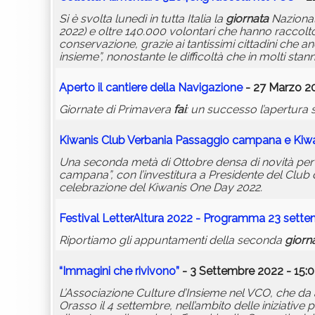
Si è svolta lunedì in tutta Italia la
giornata
Nazional
2022) e oltre 140.000 volontari che hanno raccolto 
conservazione, grazie ai tantissimi cittadini che 
insieme”, nonostante le difficoltà che in molti sta
Aperto il cantiere della Navigazione
- 27 Marzo 20
Giornate di Primavera
fai
: un successo l’apertura
Kiwanis Club Verbania Passaggio campana e Kiw
Una seconda metà di Ottobre densa di novità per il 
campana”, con l’investitura a Presidente del Club d
celebrazione del Kiwanis One Day 2022.
Festival LetterAltura 2022 - Programma 23 sett
Riportiamo gli appuntamenti della seconda
giorn
“Immagini che rivivono”
- 3 Settembre 2022 - 15:
L’Associazione Culture d’Insieme nel VCO, che da a
Orasso il 4 settembre, nell’ambito delle iniziativ