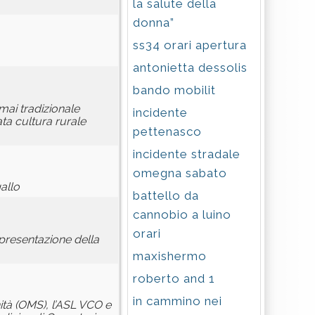
la salute della
donna”
ss34 orari apertura
antonietta dessolis
bando mobilit
mai tradizionale
incidente
ata cultura rurale
pettenasco
incidente stradale
omegna sabato
gallo
battello da
cannobio a luino
orari
 presentazione della
maxishermo
roberto and 1
in cammino nei
ità (OMS), l’ASL VCO e