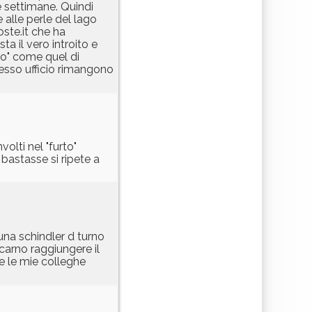
e settimane. Quindi
e alle perle del lago
oste.it che ha
a il vero introito e
co" come quel di
tesso ufficio rimangono
olti nel "furto"
bastasse si ripete a
 una schindler d turno
arno raggiungere il
e le mie colleghe