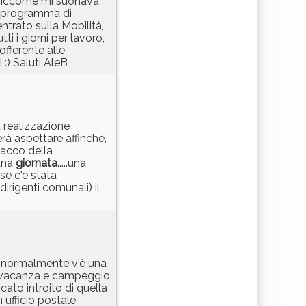
a siccome mi suonava
il programma di
trato sulla Mobilità,
ti i giorni per lavoro,
fferente alle
 :) Saluti AleB
a realizzazione
rà aspettare affinché,
sacco della
una
giornata
.....una
se c'è stata
irigenti comunali) il
ua normalmente v'è una
 di vacanza e campeggio
cato introito di quella
 ufficio postale