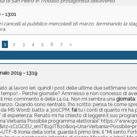
a di San Pietro in Trobaso protagonista dell'evento.
 - 13:01
ropri cancelli al pubblico mercoledì 16 marzo, terminando la sta
ra.
1
2
3
4
5
6
7
»
naio 2019 - 13:19
ato al lavoro ieri, quindi i post delle ultime due settimane son
 tempo! - Perché giornate? Ammesso e non concesso di aver in
o, il mio commento è delle 14.04. Non mi sembra una
giornata
;
pranzo. Quando sono rientrato, l’ho scritto: pensa te come sp
io da MS Word); batto a 300CPM,
fai
tu i conti di quanto mi ha p
o' di esperienza: Renato mi ha chiesto di leggere il suo progr
 “Una Verbania Possibile programma elettorale” https://www
e&rlz=1C1GCEU_enIT819IT820&oq=Una+Verbania+Possibile+p
8 Ironia della sorte, guarda il primo link, il “Mi sento Fortu