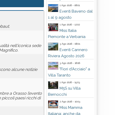
1 Ago 2026 - 08:01
Eventi Baveno dal
1 al 9 agosto
1 Ago 2026 - 12:02
ebaut.
Miss Italia
Piemonte a Verbania
3 Ago 2026 - 08:01
alità nell'iconica sede
Eventi Cannero
agnifico.
Riviera Agosto 2026
3 Ago 2026 - 18:06
"Fiori d'Acciaio" a
scono alcune notizie
Villa Taranto
1 Ago 2026 - 15:03
M5S su Villa
mbre a Orasso l’evento
Bernocchi
iccoli paesi ricchi di
2 Ago 2026 - 10:03
Miss Mamma
Italiana: anche da