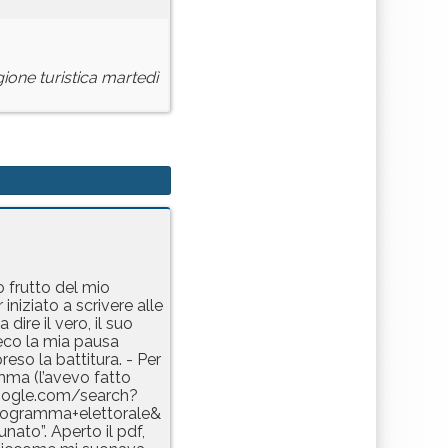
gione turistica martedì
o frutto del mio
iziato a scrivere alle
 a dire il vero, il suo
reco la mia pausa
reso la battitura. - Per
amma (l’avevo fatto
.google.com/search?
rogramma+elettorale&
nato”. Aperto il pdf,