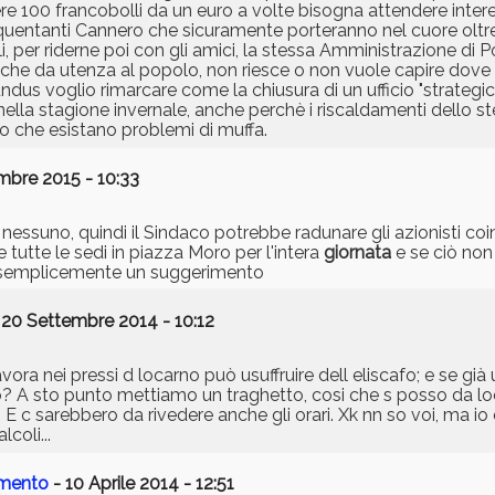
re 100 francobolli da un euro a volte bisogna attendere inter
i frequentanti Cannero che sicuramente porteranno nel cuore oltr
i, per riderne poi con gli amici, la stessa Amministrazione di P
che da utenza al popolo, non riesce o non vuole capire dove st
ndus voglio rimarcare come la chiusura di un ufficio "strategi
lla stagione invernale, anche perchè i riscaldamenti dello s
do che esistano problemi di muffa.
mbre 2015 - 10:33
 nessuno, quindi il Sindaco potrebbe radunare gli azionisti coinv
 tutte le sedi in piazza Moro per l'intera
giornata
e se ciò non 
..è semplicemente un suggerimento
 20 Settembre 2014 - 10:12
ora nei pressi d locarno può usuffruire dell eliscafo; e se già
 A sto punto mettiamo un traghetto, cosi che s posso da loc
 c sarebbero da rivedere anche gli orari. Xk nn so voi, ma io 
coli...
amento
- 10 Aprile 2014 - 12:51