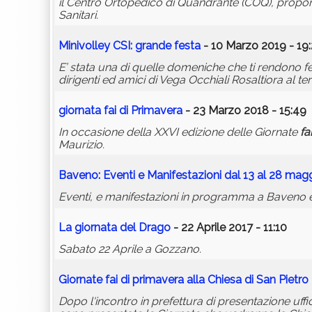
il Centro Ortopedico di Quandrante (COQ), propong
Sanitari.
Minivolley CSI: grande festa
- 10 Marzo 2019 - 19
E’ stata una di quelle domeniche che ti rendono fe
dirigenti ed amici di Vega Occhiali Rosaltiora al t
giornata
fai
di Primavera
- 23 Marzo 2018 - 15:49
In occasione della XXVI edizione delle Giornate
fai
Maurizio.
Baveno: Eventi e Manifestazioni dal 13 al 28 mag
Eventi, e manifestazioni in programma a Baveno e 
La
giornata
del Drago
- 22 Aprile 2017 - 11:10
Sabato 22 Aprile a Gozzano.
Giornate
fai
di primavera alla Chiesa di San Pietro
Dopo l'incontro in prefettura di presentazione uff