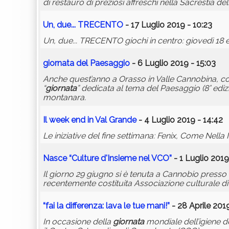
di restauro di preziosi affreschi nella Sacrestia d
Un, due... TRECENTO
- 17 Luglio 2019 - 10:23
Un, due... TRECENTO giochi in centro: giovedì 18 e 
giornata
del Paesaggio
- 6 Luglio 2019 - 15:03
Anche quest’anno a Orasso in Valle Cannobina, co
“
giornata
” dedicata al tema del Paesaggio (8° ediz
montanara.
Il week end in Val Grande
- 4 Luglio 2019 - 14:42
Le iniziative del fine settimana: Fenix, Come Nell
Nasce “Culture d'Insieme nel VCO”
- 1 Luglio 2019
Il giorno 29 giugno si è tenuta a Cannobio presso 
recentemente costituita Associazione culturale di 
“
fai
la differenza: lava le tue mani!”
- 28 Aprile 2019
In occasione della
giornata
mondiale dell’igiene d