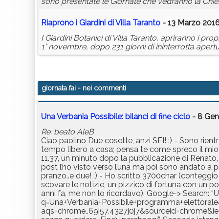
sono presentate le Giornate che vedranno la Chies
Riaprono i Giardini di Villa Taranto
- 13 Marzo 2016
I Giardini Botanici di Villa Taranto, apriranno i p
1° novembre, dopo 231 giorni di ininterrotta apertu
giornata fai
- nei commenti
Una Verbania Possibile: bilanci di fine ciclo
- 8 Gen
Re: beato AleB
Ciao paolino Due cosette, anzi SEI! :) - Sono rientr
tempo libero a casa; pensa te come spreco il mio
11.37, un minuto dopo la pubblicazione di Renat
post l’ho visto verso l’una ma poi sono andato a 
pranzo..e due! :) - Ho scritto 3700char (contegg
scovare le notizie, un pizzico di fortuna con un p
anni fa, me non lo ricordavo). Google-> Search:
q=Una+Verbania+Possibile+programma+elettoral
aqs=chrome..69i57.4327j0j7&sourceid=chrome&ie=UTF-