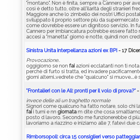
"montano". Non è finita, sempre a Cannero per ave
così è detto tutto, oltre all'ilarità degli stranier
Maggiore anche lo zimbello dei nostri Uffici postal
sviluppato il proprio settore più da supermercato 
come dovrebbe essere un dignitoso servizio. In fu
Cannero per imbiancatura potrebbe essere fatto ne
accesi a "manetta" giorno e notte, quindi non cre
Sinistra Unita interpellanza azioni ex BPI
- 17 Dice
Provocazione..
oggigiorno se non
fai
azioni ecclatanti non ti nota
perchè di furto si tratta, ed invadere pacificamente
giorni alterni..vedrete che "qualcuno" si muove..
"Frontalieri con le Ali: pronti per il volo di prova?"
-
invece delle ali un traghetto normale
Signori come qualcuno ha fatto notare, solo chi lav
fai
i turni e nn
giornata
m dite che cosa smaltiamo?
posto d lavoro. Secondo me funzionerebbe d più. E
lavoriamo a riazzino e iniziamo alle 7, fatevi due cal
Rimborsopoli: circa 15 consiglieri verso patteggi