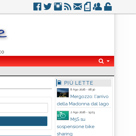
co
PIÙ LETTE
8 Ago 2026 - 08:30
Mergozzo: l'arrivo
della Madonna dal lago
2 Ago 2026 - 15:03
M5S su
sospensione bike
sharing