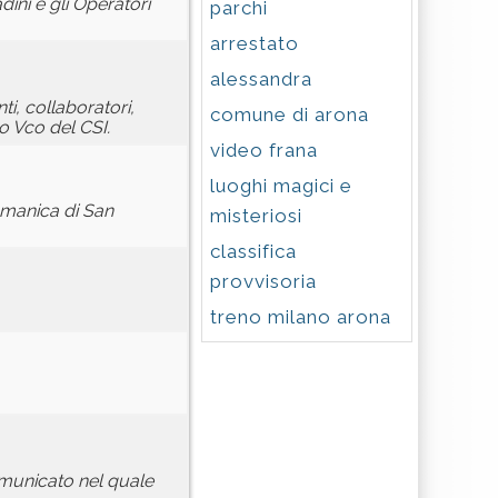
ini e gli Operatori
parchi
arrestato
alessandra
nti, collaboratori,
comune di arona
to Vco del CSI.
video frana
luoghi magici e
omanica di San
misteriosi
classifica
provvisoria
treno milano arona
omunicato nel quale