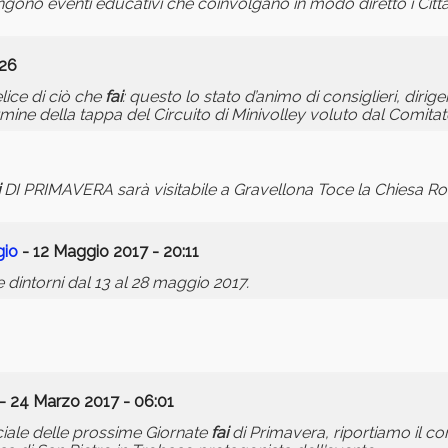
ono eventi educativi che coinvolgano in modo diretto i Cittad
:26
lice di ciò che
fai
: questo lo stato d’animo di consiglieri, dirige
ermine della tappa del Circuito di Minivolley voluto dal Comita
DI PRIMAVERA sarà visitabile a Gravellona Toce la Chiesa R
gio
- 12 Maggio 2017 - 20:11
dintorni dal 13 al 28 maggio 2017.
- 24 Marzo 2017 - 06:01
iciale delle prossime Giornate
fai
di Primavera, riportiamo il c