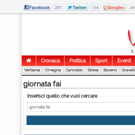
Facebook
281
Twitter
104
Google+
49
I
Cronaca
Politica
Sport
Eventi
Verbania
Omegna
Cannobio
Stresa
Baveno
Gravel
giornata fai
Inserisci quello che vuoi cercare