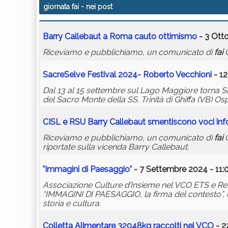
giornata fai
- nei post
Barry Callebaut a Roma cauto ottimismo
- 3 Ott
Riceviamo e pubblichiamo, un comunicato di
fai
C
SacreSelve Festival 2024- Roberto Vecchioni
- 12
Dal 13 al 15 settembre sul Lago Maggiore torna Sac
del Sacro Monte della SS. Trinità di Ghiffa (VB) Os
CISL e RSU Barry Callebaut smentiscono voci in
Riceviamo e pubblichiamo, un comunicato di
fai
C
riportate sulla vicenda Barry Callebaut.
"Immagini di Paesaggio"
- 7 Settembre 2024 - 11:
Associazione Culture d’Insieme nel VCO ETS e Re
“IMMAGINI DI PAESAGGIO, la firma del contesto”, de
storia e cultura.
Colletta Alimentare 32048kg raccolti nel VCO
- 2