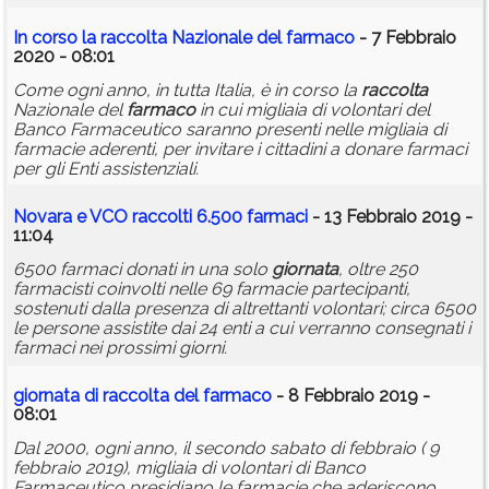
In corso la
raccolta
Nazionale del
farmaco
- 7 Febbraio
2020 - 08:01
Come ogni anno, in tutta Italia, è in corso la
raccolta
Nazionale del
farmaco
in cui migliaia di volontari del
Banco Farmaceutico saranno presenti nelle migliaia di
farmacie aderenti, per invitare i cittadini a donare farmaci
per gli Enti assistenziali.
Novara e VCO raccolti 6.500 farmaci
- 13 Febbraio 2019 -
11:04
6500 farmaci donati in una solo
giornata
, oltre 250
farmacisti coinvolti nelle 69 farmacie partecipanti,
sostenuti dalla presenza di altrettanti volontari; circa 6500
le persone assistite dai 24 enti a cui verranno consegnati i
farmaci nei prossimi giorni.
giornata
di
raccolta
del
farmaco
- 8 Febbraio 2019 -
08:01
Dal 2000, ogni anno, il secondo sabato di febbraio ( 9
febbraio 2019), migliaia di volontari di Banco
Farmaceutico presidiano le farmacie che aderiscono