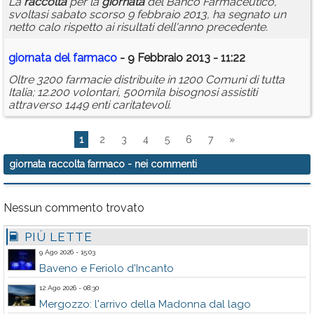
La
raccolta
per la
giornata
del Banco Farmaceutico,
svoltasi sabato scorso 9 febbraio 2013, ha segnato un
netto calo rispetto ai risultati dell'anno precedente.
giornata
del
farmaco
- 9 Febbraio 2013 - 11:22
Oltre 3200 farmacie distribuite in 1200 Comuni di tutta
Italia; 12.200 volontari, 500mila bisognosi assistiti
attraverso 1449 enti caritatevoli.
1
2
3
4
5
6
7
»
giornata raccolta farmaco
- nei commenti
Nessun commento trovato
PIÙ LETTE
9 Ago 2026 - 15:03
Baveno e Feriolo d'Incanto
12 Ago 2026 - 08:30
Mergozzo: l'arrivo della Madonna dal lago