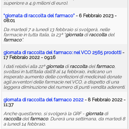
superiore a 4,9 milioni di euro).
“
giornata
di
raccolta
del
farmaco
”
- 6 Febbraio 2023 -
08:01
Da martedì 7 a lunedì 13 febbraio si svolgerà, nelle
farmacie in tutta Italia, la 23ª “
giornata
di
raccolta
del
farmaco
”.
giornata
di
raccolta
del
farmaco
: nel VCO 2565 prodotti
-
17 Febbraio 2022 - 09:16
I dati relativi alla 22ª
giornata
di
raccolta
del
farmaco
,
svoltasi in tutt’Italia dall’8 al 14 febbraio, indicano un
insperato aumento delle confezioni di medicinali donate
agli avventori delle farmacie nel VCO, a dispetto di una
leggera diminuzione del numero di punti vendita aderenti.
giornata
di
raccolta
del
farmaco
2022
- 8 Febbraio 2022 -
11:37
Anche quest’anno, si svolgerà la GRF -
giornata
di
raccolta
del
farmaco
. Durerà una settimana, da martedì 8
a lunedì 14 febbraio.