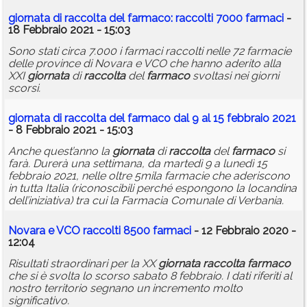
giornata
di
raccolta
del
farmaco
: raccolti 7000 farmaci
-
18 Febbraio 2021 - 15:03
Sono stati circa 7.000 i farmaci raccolti nelle 72 farmacie
delle province di Novara e VCO che hanno aderito alla
XXI
giornata
di
raccolta
del
farmaco
svoltasi nei giorni
scorsi.
giornata
di
raccolta
del
farmaco
dal 9 al 15 febbraio 2021
- 8 Febbraio 2021 - 15:03
Anche quest’anno la
giornata
di
raccolta
del
farmaco
si
farà. Durerà una settimana, da martedì 9 a lunedì 15
febbraio 2021, nelle oltre 5mila farmacie che aderiscono
in tutta Italia (riconoscibili perché espongono la locandina
dell’iniziativa) tra cui la Farmacia Comunale di Verbania.
Novara e VCO raccolti 8500 farmaci
- 12 Febbraio 2020 -
12:04
Risultati straordinari per la XX
giornata
raccolta
farmaco
che si è svolta lo scorso sabato 8 febbraio. I dati riferiti al
nostro territorio segnano un incremento molto
significativo.