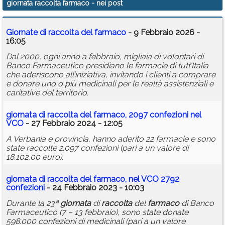
giornata raccolta farmaco
- nei post
Calendario
Giornate di
raccolta
del
farmaco
- 9 Febbraio 2026 -
Annunci
16:05
Dal 2000, ogni anno a febbraio, migliaia di volontari di
Banco Farmaceutico presidiano le farmacie di tutt’Italia
che aderiscono all’iniziativa, invitando i clienti a comprare
e donare uno o più medicinali per le realtà assistenziali e
caritative del territorio.
giornata
di
raccolta
del
farmaco
, 2097 confezioni nel
VCO
- 27 Febbraio 2024 - 12:05
A Verbania e provincia, hanno aderito 22 farmacie e sono
state raccolte 2.097 confezioni (pari a un valore di
18.102,00 euro).
giornata
di
raccolta
del
farmaco
, nel VCO 2792
confezioni
- 24 Febbraio 2023 - 10:03
Durante la 23ª
giornata
di
raccolta
del
farmaco
di Banco
Farmaceutico (7 – 13 febbraio), sono state donate
598.000 confezioni di medicinali (pari a un valore