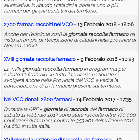
all’iniziativa, invitando i cittadini a donare uno o più
farmaci per gli enti caritativi del territorio.
2700 farmaci raccolti nel VCO
- 13 Febbraio 2018 - 18:06
Anche per l'edizione 2018 la
giornata
raccolta
farmaco
ha
visto un'ampia partecipazione di cittadini nelle province di
Novara e VCO.
XVIII
giornata
raccolta
farmaco
- 9 Febbraio 2018 - 10:23
La XVIII
giornata
raccolta
farmaco
in programma per
sabato 10 febbraio su tutto il territorio nazionale si
svolgerà anche nella Provincia del VCO e vedrà la
partecipazione di 25 farmacie presenti sul territorio.
Nel VCO donati 2800 farmaci
- 14 Febbraio 2017 - 17:35
Durante la GRF –
giornata
di
raccolta
del
farmaco
di
sabato 11 febbraio 2017 sono state raccolte oltre 370.000
confezioni di farmaci, contro le 353.801 dell’edizione 2016
(+4,6%), in tutta Italia.
XVII
giornata
nazionale di
raccolta
del
farmaco
- 10