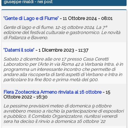
giuseppe rinaldi
- nei post
Calendario
"Gente di Lago e di Fiume"
- 11 Ottobre 2024 - 08:01
Annunci
Gente di lago e di fiume, 12-15 ottobre 2024. La 7ª
edizione del festival culturale e gastronomico. Le novità
di Pallanza e Baveno.
"Datemi il sole"
- 1 Dicembre 2023 - 11:37
Sabato 2 dicembre alle ore 17 presso Casa Ceretti
Laboratorio per l'Arte in via Roma 42 a Verbania Intra, è in
programma un interessante incontro che permette di
andare alla riscoperta di tanti aspetti di Verbano e Intra in
particolare tra fine 800 e prima metà del 900.
Fiera Zootecnica Armeno rinviata al 16 ottobre
- 15
Ottobre 2022 - 16:30
Le pessime previsioni meteo di domenica 9 ottobre
avrebbero messo a rischio la partecipazione di espositori
e pubblico. Il Comitato Organizzatore, riunitosi venerdì
sera ha deciso il rinvio a domenica 16 ottobre ’22