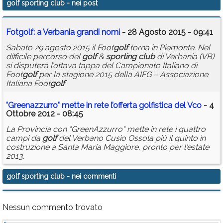
golf sporting club
- nei post
Calendario
Fot
golf
: a Verbania grandi nomi
- 28 Agosto 2015 - 09:41
Annunci
Sabato 29 agosto 2015 il Foot
golf
torna in Piemonte. Nel
difficile percorso del
golf
&
sporting
club
di Verbania (VB)
si disputerà l’ottava tappa del Campionato Italiano di
Foot
golf
per la stagione 2015 della AIFG – Associazione
Italiana Foot
golf
"Greenazzurro" mette in rete l’offerta
golf
istica del Vco
- 4
Ottobre 2012 - 08:45
La Provincia con "GreenAzzurro" mette in rete i quattro
campi da
golf
del Verbano Cusio Ossola più il quinto in
costruzione a Santa Maria Maggiore, pronto per l'estate
2013.
golf sporting club
- nei commenti
Nessun commento trovato