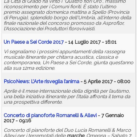
La Città di Grado ha vinto i “Quattro fiori Oro”, massimo
riconoscimento per i Comuni fioriti. È stato l'ultimo
premio assegnato domenica mattina a Spello (Provincia
di Perugia), splendido borgo dell'Umbria, all'interno della
finale nazionale del concorso promosso da Asproflor,
l'Associazione dei Produttori florovivaisti.
Un Paese a Sei Corde 2017
- 14 Luglio 2017 - 16:01
Vi segnaliamo i prossimi appuntamenti della rassegna
musicale itinerante per chitarra acustica, classica e
contemporanea, Un Paese a Sei Corde, giunta quest’anno
alla sua 12ma edizione.
PsicoNews: L’Arte risveglia l’anima
- 5 Aprile 2017 - 08:00
Aprile è il mese internazionale della dignità per l’autismo,
una bella iniziativa itinerante per l’Italia affronta il tema da
una prospettiva differente.
Concerto di pianoforte Romanelli & Allevi
- 7 Gennaio
2017 - 09:16
Concerto di pianoforte del Duo Lucia Romanelli & Marco
Allevi per i terremotati delle
marche
. Omegna – Sabato 7