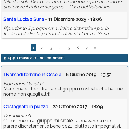
Villadossola Dieci cori, animazione folk e premiazioni per
sostenere il Polo Emergenza – Casa del Volontario.
Santa Lucia a Suna
- 11 Dicembre 2025 - 18:06
Riportiamo il programma delle celebrazioni per la
tradizionale Festa patronale di Santa Lucia a Suna.
1
2
3
4
5
6
7
»
gruppo musicale
- nei commenti
I Nomadi tornano in Ossola
- 6 Giugno 2019 - 13:52
Nomadi in Ossola?
Meno male che si tratta del
gruppo
musicale
che ha quel
nome, non quegli altri!
Castagnata in piazza
- 22 Ottobre 2017 - 18:09
Complimenti
Complimenti al
gruppo
musicale
, suonavano a mio
parere discretamente bene pezzi piuttosto impegnativi.