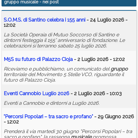
gruppo musicale
- nei post
Calendario
S.O.M.S. di Santino celebra i 155 anni
- 24 Luglio 2026 -
Annunci
12:02
La Società Operaia di Mutuo Soccorso di Santino e
dintorni festeggia il 155° anniversario di fondazione. Le
celebrazioni si terranno sabato 25 luglio 2026.
M5S su futuro di Palazzo Cioja
- 2 Luglio 2026 - 12:02
Riceviamo e pubblichiamo, un comunicato del
gruppo
territoriale del Movimento 5 Stelle VCO, riguardante il
futuro di Palazzo Cioja.
Eventi Cannobio Luglio 2026
- 2 Luglio 2026 - 10:03
Eventi a Cannobio e dintorni a Luglio 2026.
"Percorsi Popolari – tra sacro e profano"
- 29 Giugno 2026
- 12:02
Prenderà il via martedì 30 giugno "Percorsi Popolari – tra
sacro e profano", la rassegna
musicale
promossa