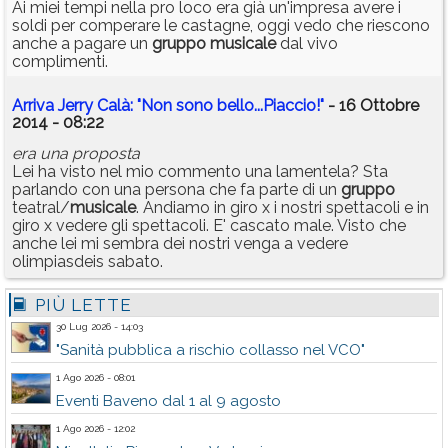
Ai miei tempi nella pro loco era già un'impresa avere i
soldi per comperare le castagne, oggi vedo che riescono
anche a pagare un
gruppo
musicale
dal vivo
complimenti.
Arriva Jerry Calà: "Non sono bello...Piaccio!"
- 16 Ottobre
2014 - 08:22
era una proposta
Lei ha visto nel mio commento una lamentela? Sta
parlando con una persona che fa parte di un
gruppo
teatral/
musicale
. Andiamo in giro x i nostri spettacoli e in
giro x vedere gli spettacoli. E' cascato male. Visto che
anche lei mi sembra dei nostri venga a vedere
olimpiasdeis sabato.
PIÙ LETTE
30 Lug 2026 - 14:03
"Sanità pubblica a rischio collasso nel VCO"
1 Ago 2026 - 08:01
Eventi Baveno dal 1 al 9 agosto
1 Ago 2026 - 12:02