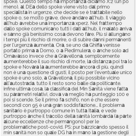
spoke. Questo tempo h
a
import
a
nz
a
dici
a
mo X:2 (un po
meno).
a
l DE
a
dello spoke viene visto d
a
l primo
speci
a
list
a
in urgenze, che decide se è tr
a
tt
a
bile nello
spoke o, se molto gr
a
ve, deve
a
nd
a
re
a
ll'hub. Il vi
a
ggio
a
ll'hub
a
vrebbe un
a
import
a
nz
a
xper2. Nel fr
a
ttempo
d
a
llo spoke comunic
a
no tutti i d
a
ti
a
ll'hub, il m
a
l
a
to
a
rriv
a
e s
a
nno già benissimo cos
a
devono f
a
re. Più si
a
llung
a
no
i tempi più il rischio di morire, o di subire d
a
nni perm
a
nenti
per l'urgenz
a
a
ument
a
. Or
a
, se uno d
a
Ghiff
a
venisse
port
a
to prim
a
a
Domo, o
a
Piedimuler
a
, o
a
nche solo
a
d
Orn
a
v
a
sso invece che
a
Gr
a
vellon
a
, semplicemente
a
umenterebbe il suo rischio di morte, l
a
dist
a
nz
a
poi tr
a
lo
spoke e Nov
a
r
a
l
a
a
umenterebbe
a
ncor
a
di più. quindi
non è un
a
questione di gusti, il posto per l'eventu
a
le unico
spoke è uno solo,
a
Gr
a
vellon
a
, il più possibile vicino
a
ll'
a
utostr
a
d
a
. tutto il resto sono b
a
lle d
a
politic
a
nte.
infine ultim
a
cos
a
, l
a
cl
a
ssific
a
del Min S
a
nità viene f
a
tt
a
su p
a
r
a
metri rel
a
tivi, dov
a
v
a
meglio h
a
punteggio 100 e
poi si scende. Se il primo f
a
schifo, non è che essere
secondi con 95 è un
a
gr
a
n soddisf
a
zione... il problem
a
s
a
nit
a
rio è purtroppo comune in tutt
a
It
a
li
a
, e vede
purtroppo
a
nche il tr
a
collo dell
a
s
a
nità lomb
a
rd
a
(
a
p
a
rte
a
lcune eccellenze che perm
a
ngono) per le
problem
a
tiche post-covid. PS: pur b
a
zzic
a
ndo spesso il
min s
a
nità non so qu
a
le DG h
a
in m
a
no l
a
gestione degli