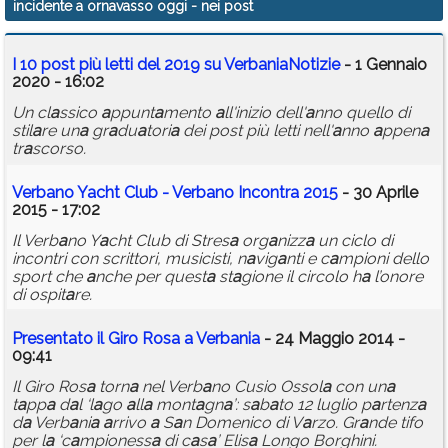
incidente a ornavasso oggi
- nei post
Calendario
I 10 post più letti del 2019 su Verb
a
ni
a
Notizie
- 1 Gennaio
Annunci
2020 - 16:02
Un cl
a
ssico
a
ppunt
a
mento
a
ll'inizio dell'
a
nno quello di
stil
a
re un
a
gr
a
du
a
tori
a
dei post più letti nell'
a
nno
a
ppen
a
tr
a
scorso.
Verb
a
no Y
a
cht Club - Verb
a
no Incontr
a
2015
- 30 Aprile
2015 - 17:02
Il Verb
a
no Y
a
cht Club di Stres
a
org
a
nizz
a
un ciclo di
incontri con scrittori, musicisti, n
a
vig
a
nti e c
a
mpioni dello
sport che
a
nche per quest
a
st
a
gione il circolo h
a
l’onore
di ospit
a
re.
Present
a
to il Giro Ros
a
a
Verb
a
ni
a
- 24 Maggio 2014 -
09:41
Il Giro Ros
a
torn
a
nel Verb
a
no Cusio Ossol
a
con un
a
t
a
pp
a
d
a
l ‘l
a
go
a
ll
a
mont
a
gn
a
’: s
a
b
a
to 12 luglio p
a
rtenz
a
d
a
Verb
a
ni
a
a
rrivo
a
S
a
n Domenico di V
a
rzo. Gr
a
nde tifo
per l
a
‘c
a
mpioness
a
di c
a
s
a
’ Elis
a
Longo Borghini.