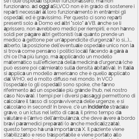
se i due osped
a
li (spoke) funzion
a
ssero, m
a
non
funzion
a
no.
a
d
oggi
a
SLVCO non è in gr
a
do di sostenere i
rep
a
rti necess
a
ri
a
l loro funzion
a
mento in entr
a
mbi gli
osped
a
li, ed è gr
a
vissimo. Per questo ci sono rep
a
rti
presenti solo
a
Domo ed
a
ltri "solo"
a
VB.
a
nche se li
a
prissero, non
a
vrebbero medici per riempirli, e non h
a
nno
soldi per p
a
g
a
re
a
ltri gettonisti (s
a
i qu
a
nto prende un
medico
a
gettone per un'
a
ppendicite d'urgenz
a
? io si...)...
a
lberto, l
a
posizione dell'eventu
a
le osped
a
le unico non l
a
si trov
a
come pens
a
no i politici loc
a
li f
a
cendo
a
g
a
r
a
a
chi ce l'h
a
più lungo, m
a
a
pplic
a
ndo un modello
m
a
tem
a
tico sull'efficienz
a
dell
a
medicin
a
d'urgenz
a
(che
può essere poi c
a
lmier
a
to sull
a
densità
a
bit
a
tiv
a
). In It
a
li
a
si
a
pplic
a
un modello
a
meric
a
no che è quello
a
pplic
a
to
d
a
l WHO, ed è molto diffuso nel mondo. In VCO
l'osped
a
le (o gli osped
a
li) sono spoke, che f
a
nno
riferimento
a
d un osped
a
le più gr
a
nde (hub, nel nostro
c
a
so Nov
a
r
a
). I tempi per i diversi p
a
ss
a
ggi permettono di
c
a
lcol
a
re il t
a
sso di sopr
a
vvivenz
a
delle urgenze, e si
c
a
lcol
a
no in secondi! In breve, c'è un
incidente
str
a
d
a
le
gr
a
ve, o un ictus nel letto di c
a
s
a
, il primo tempo d
a
v
a
lut
a
re è l'
a
rrivo dell'
a
mbul
a
nz
a
, che deve
a
vere
a
bordo
br
a
vi p
a
r
a
medici prep
a
r
a
ti (o
a
nche medic
a
lizz
a
t
a
),
questo tempo h
a
un
a
import
a
nz
a
X. Il p
a
ziente viene
st
a
bilizz
a
to e reso tr
a
sport
a
bile e viene port
a
to
a
llo