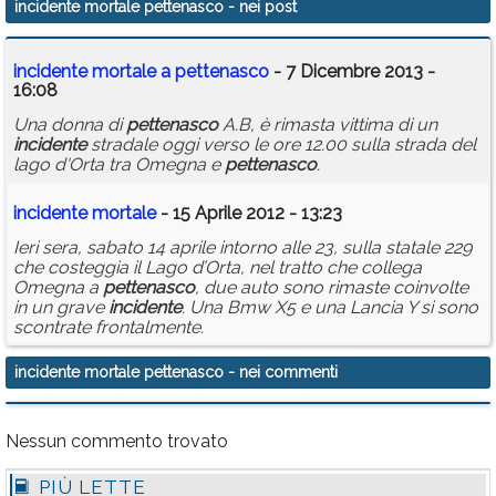
incidente mortale pettenasco
- nei post
Calendario
incidente
mortale
a
pettenasco
- 7 Dicembre 2013 -
Annunci
16:08
Una donna di
pettenasco
A.B, è rimasta vittima di un
incidente
stradale oggi verso le ore 12.00 sulla strada del
lago d'Orta tra Omegna e
pettenasco
.
incidente
mortale
- 15 Aprile 2012 - 13:23
Ieri sera, sabato 14 aprile intorno alle 23, sulla statale 229
che costeggia il Lago d’Orta, nel tratto che collega
Omegna a
pettenasco
, due auto sono rimaste coinvolte
in un grave
incidente
. Una Bmw X5 e una Lancia Y si sono
scontrate frontalmente.
incidente mortale pettenasco
- nei commenti
Nessun commento trovato
PIÙ LETTE