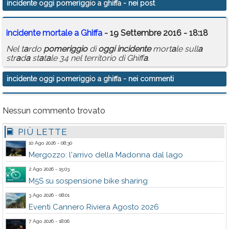
incidente oggi pomeriggio a ghiffa
- nei post
Calendario
incidente
mort
a
le
a
Ghiff
a
- 19 Settembre 2016 - 18:18
Annunci
Nel t
a
rdo
pomeriggio
di
oggi
incidente
mort
a
le sull
a
str
a
d
a
st
a
t
a
le 34 nel territorio di Ghiff
a
.
incidente oggi pomeriggio a ghiffa
- nei commenti
Nessun commento trovato
PIÙ LETTE
10 Ago 2026 - 08:30
Mergozzo: l'arrivo della Madonna dal lago
2 Ago 2026 - 15:03
M5S su sospensione bike sharing
3 Ago 2026 - 08:01
Eventi Cannero Riviera Agosto 2026
7 Ago 2026 - 18:06