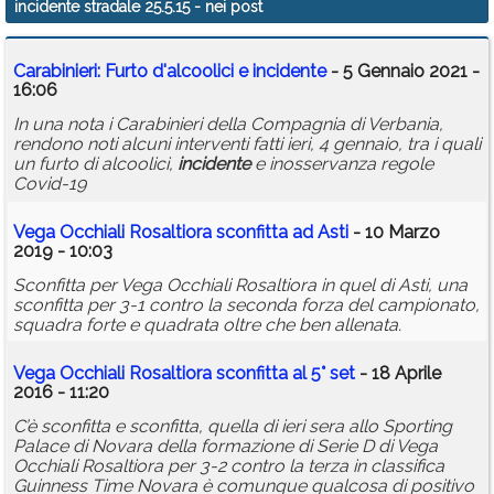
incidente stradale 25.5.15
- nei post
Calendario
Carabinieri: Furto d'alcoolici e
incidente
- 5 Gennaio 2021 -
Annunci
16:06
In una nota i Carabinieri della Compagnia di Verbania,
rendono noti alcuni interventi fatti ieri, 4 gennaio, tra i quali
un furto di alcoolici,
incidente
e inosservanza regole
Covid-19
Vega Occhiali Rosaltiora sconfitta ad Asti
- 10 Marzo
2019 - 10:03
Sconfitta per Vega Occhiali Rosaltiora in quel di Asti, una
sconfitta per 3-1 contro la seconda forza del campionato,
squadra forte e quadrata oltre che ben allenata.
Vega Occhiali Rosaltiora sconfitta al 5° set
- 18 Aprile
2016 - 11:20
C’è sconfitta e sconfitta, quella di ieri sera allo Sporting
Palace di Novara della formazione di Serie D di Vega
Occhiali Rosaltiora per 3-2 contro la terza in classifica
Guinness Time Novara è comunque qualcosa di positivo