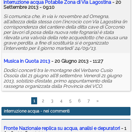
interruzione
acqua
Potabile Zona di Via Lagostina
- 20
Settembre 2013 - 09:10
Si comunica che, in via iv novembre ad Omegna,
all'altezza della stessa con l'incrocio con Via Lagostina (in
corrispondenza del cantiere della ditta cave di Corconio
per lavori di posa della nuova rete fognaria) è stata
rilevata una valvola della rete acquedotto che causa una
grave perdita. a fine di sostituirla si è organizzato
l'intervento per il giorno martedi' 24/09/13.
Musica in Quota 2013
- 20 Giugno 2013 - 11:27
Dodici concerti tra le montagne del Verbano Cusio
Ossola dal 21 giugno all’8 settembre. Venerdì 21 giugno
2013, solstizio d'estate, primo appuntamento della
rassegna organizzata dalla Provincia del VCO.
1
2
3
4
5
6
7
»
interruzione acqua
- nei commenti
Fronte Nazionale replica su acqua, analisi e depuratori
- 1