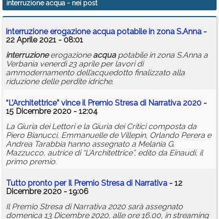
interruzione acqua
- nei post
Calendario
interruzione
erogazione
acqua
potabile in zona S.Anna
-
Annunci
22 Aprile 2021 - 08:01
interruzione
erogazione
acqua
potabile in zona S.Anna a
Verbania venerdì 23 aprile per lavori di
ammodernamento dell’acquedotto finalizzato alla
riduzione delle perdite idriche.
“L’Architettrice” vince il Premio Stresa di Narrativa 2020
-
15 Dicembre 2020 - 12:04
La Giuria dei Lettori e la Giuria dei Critici composta da
Piero Bianucci, Emmanuelle de Villepin, Orlando Perera e
Andrea Tarabbia hanno assegnato a Melania G.
Mazzucco, autrice di “L’Architettrice”, edito da Einaudi, il
primo premio.
Tutto pronto per Il Premio Stresa di Narrativa
- 12
Dicembre 2020 - 19:06
Il Premio Stresa di Narrativa 2020 sarà assegnato
domenica 13 Dicembre 2020, alle ore 16.00, in streaming