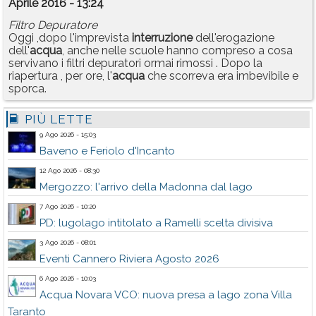
Aprile 2016 - 13:24
Filtro Depuratore
Oggi ,dopo l'imprevista
interruzione
dell'erogazione
dell'
acqua
, anche nelle scuole hanno compreso a cosa
servivano i filtri depuratori ormai rimossi . Dopo la
riapertura , per ore, l'
acqua
che scorreva era imbevibile e
sporca.
PIÙ LETTE
9 Ago 2026 - 15:03
Baveno e Feriolo d'Incanto
12 Ago 2026 - 08:30
Mergozzo: l'arrivo della Madonna dal lago
7 Ago 2026 - 10:20
PD: lugolago intitolato a Ramelli scelta divisiva
3 Ago 2026 - 08:01
Eventi Cannero Riviera Agosto 2026
6 Ago 2026 - 10:03
Acqua Novara VCO: nuova presa a lago zona Villa
Taranto