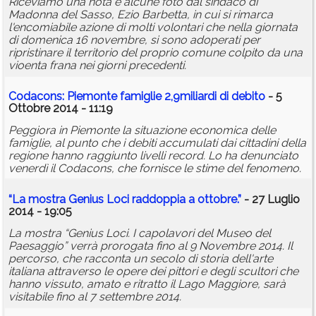
Riceviamo una nota e alcune foto dal sindaco di
Madonna del Sasso, Ezio Barbetta, in cui si rimarca
l'encomiabile azione di molti volontari che nella giornata
di domenica 16 novembre, si sono adoperati per
ripristinare il territorio del proprio comune colpito da una
vioenta frana nei giorni precedenti.
Codacons: Piemonte famiglie 2,9miliardi di debito
- 5
Ottobre 2014 - 11:19
Peggiora in Piemonte la situazione economica delle
famiglie, al punto che i debiti accumulati dai cittadini della
regione hanno raggiunto livelli record. Lo ha denunciato
venerdì il Codacons, che fornisce le stime del fenomeno.
“La mostra Genius Loci raddoppia a ottobre.”
- 27 Luglio
2014 - 19:05
La mostra “Genius Loci. I capolavori del Museo del
Paesaggio” verrà prorogata fino al 9 Novembre 2014. Il
percorso, che racconta un secolo di storia dell'arte
italiana attraverso le opere dei pittori e degli scultori che
hanno vissuto, amato e ritratto il Lago Maggiore, sarà
visitabile fino al 7 settembre 2014.