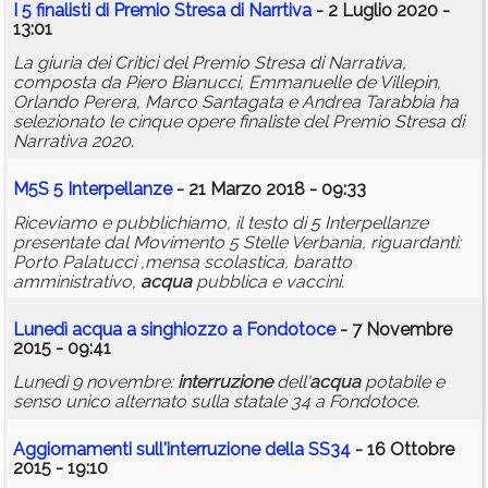
I 5 finalisti di Premio Stresa di Narrtiva
- 2 Luglio 2020 -
13:01
La giuria dei Critici del Premio Stresa di Narrativa,
composta da Piero Bianucci, Emmanuelle de Villepin,
Orlando Perera, Marco Santagata e Andrea Tarabbia ha
selezionato le cinque opere finaliste del Premio Stresa di
Narrativa 2020.
M5S 5 Interpellanze
- 21 Marzo 2018 - 09:33
Riceviamo e pubblichiamo, il testo di 5 Interpellanze
presentate dal Movimento 5 Stelle Verbania, riguardanti:
Porto Palatucci ,mensa scolastica, baratto
amministrativo,
acqua
pubblica e vaccini.
Lunedì
acqua
a singhiozzo a Fondotoce
- 7 Novembre
2015 - 09:41
Lunedì 9 novembre:
interruzione
dell'
acqua
potabile e
senso unico alternato sulla statale 34 a Fondotoce.
Aggiornamenti sull'
interruzione
della SS34
- 16 Ottobre
2015 - 19:10