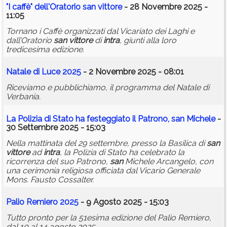
"I caffè" dell'Oratorio
san
vittore
- 28 Novembre 2025 -
11:05
Tornano i Caffè organizzati dal Vicariato dei Laghi e
dall’Oratorio
san
vittore
di
intra
, giunti alla loro
tredicesima edizione.
Natale di Luce 2025
- 2 Novembre 2025 - 08:01
Riceviamo e pubblichiamo, il programma del Natale di
Verbania.
La Polizia di Stato ha festeggiato il Patrono,
san
Michele
-
30 Settembre 2025 - 15:03
Nella mattinata del 29 settembre, presso la Basilica di
san
vittore
ad
intra
, la Polizia di Stato ha celebrato la
ricorrenza del suo Patrono,
san
Michele Arcangelo, con
una cerimonia religiosa officiata dal Vicario Generale
Mons. Fausto Cossalter.
Palio Remiero 2025
- 9 Agosto 2025 - 15:03
Tutto pronto per la 51esima edizione del Palio Remiero,
dal 10 al 14 agosto 2025.