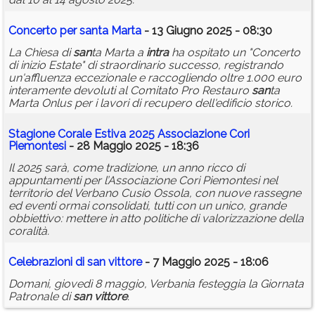
Concerto per
san
ta Marta
- 13 Giugno 2025 - 08:30
La Chiesa di
san
ta Marta a
intra
ha ospitato un "Concerto
di inizio Estate" di straordinario successo, registrando
un'affluenza eccezionale e raccogliendo oltre 1.000 euro
interamente devoluti al Comitato Pro Restauro
san
ta
Marta Onlus per i lavori di recupero dell'edificio storico.
Stagione Corale Estiva 2025 Associazione Cori
Piemontesi
- 28 Maggio 2025 - 18:36
Il 2025 sarà, come tradizione, un anno ricco di
appuntamenti per l’Associazione Cori Piemontesi nel
territorio del Verbano Cusio Ossola, con nuove rassegne
ed eventi ormai consolidati, tutti con un unico, grande
obbiettivo: mettere in atto politiche di valorizzazione della
coralità.
Celebrazioni di
san
vittore
- 7 Maggio 2025 - 18:06
Domani, giovedì 8 maggio, Verbania festeggia la Giornata
Patronale di
san
vittore
.