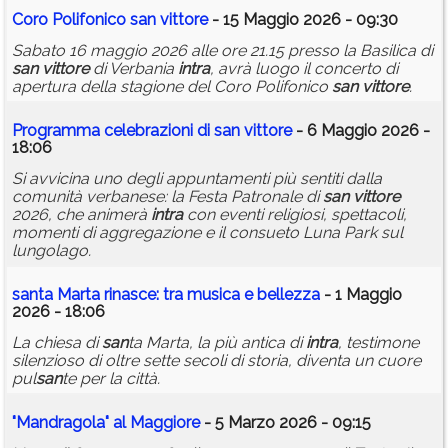
Coro Polifonico
san
vittore
- 15 Maggio 2026 - 09:30
Sabato 16 maggio 2026 alle ore 21.15 presso la Basilica di
san
vittore
di Verbania
intra
, avrà luogo il concerto di
apertura della stagione del Coro Polifonico
san
vittore
.
Programma celebrazioni di
san
vittore
- 6 Maggio 2026 -
18:06
Si avvicina uno degli appuntamenti più sentiti dalla
comunità verbanese: la Festa Patronale di
san
vittore
2026, che animerà
intra
con eventi religiosi, spettacoli,
momenti di aggregazione e il consueto Luna Park sul
lungolago.
san
ta Marta rinasce: tra musica e bellezza
- 1 Maggio
2026 - 18:06
La chiesa di
san
ta Marta, la più antica di
intra
, testimone
silenzioso di oltre sette secoli di storia, diventa un cuore
pul
san
te per la città.
"Mandragola" al Maggiore
- 5 Marzo 2026 - 09:15