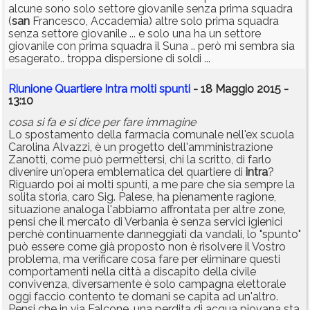
alcune sono solo settore giovanile senza prima squadra
(
san
Francesco, Accademia) altre solo prima squadra
senza settore giovanile ... e solo una ha un settore
giovanile con prima squadra il Suna .. però mi sembra sia
esagerato.. troppa dispersione di soldi ...
Riunione Quartiere Intra molti spunti
- 18 Maggio 2015 -
13:10
cosa si fa e si dice per fare immagine
Lo spostamento della farmacia comunale nell'ex scuola
Carolina Alvazzi, è un progetto dell'amministrazione
Zanotti, come può permettersi, chi la scritto, di farlo
divenire un'opera emblematica del quartiere di
intra
?
Riguardo poi ai molti spunti, a me pare che sia sempre la
solita storia, caro Sig. Palese, ha pienamente ragione,
situazione analoga l'abbiamo affrontata per altre zone,
pensi che il mercato di Verbania è senza servici igienici
perchè continuamente danneggiati da vandali, lo "spunto"
può essere come già proposto non è risolvere il Vostro
problema, ma verificare cosa fare per eliminare questi
comportamenti nella città a discapito della civile
convivenza, diversamente è solo campagna elettorale
oggi faccio contento te domani se capita ad un'altro.
Pensi che in via Falcone, una perdita di acqua piovana sta