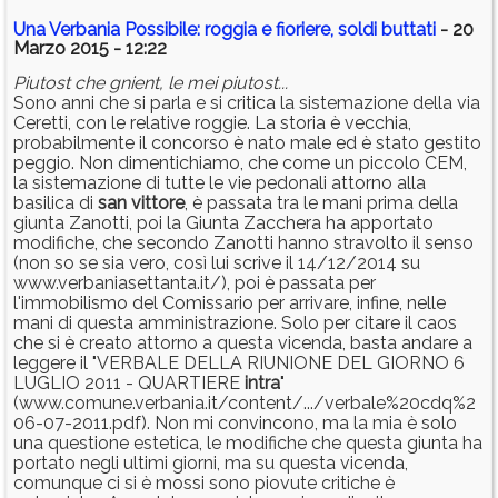
Una Verbania Possibile: roggia e fioriere, soldi buttati
- 20
Marzo 2015 - 12:22
Piutost che gnient, le mei piutost...
Sono anni che si parla e si critica la sistemazione della via
Ceretti, con le relative roggie. La storia è vecchia,
probabilmente il concorso è nato male ed è stato gestito
peggio. Non dimentichiamo, che come un piccolo CEM,
la sistemazione di tutte le vie pedonali attorno alla
basilica di
san
vittore
, è passata tra le mani prima della
giunta Zanotti, poi la Giunta Zacchera ha apportato
modifiche, che secondo Zanotti hanno stravolto il senso
(non so se sia vero, così lui scrive il 14/12/2014 su
www.verbaniasettanta.it/), poi è passata per
l'immobilismo del Comissario per arrivare, infine, nelle
mani di questa amministrazione. Solo per citare il caos
che si è creato attorno a questa vicenda, basta andare a
leggere il "VERBALE DELLA RIUNIONE DEL GIORNO 6
LUGLIO 2011 - QUARTIERE
intra
"
(www.comune.verbania.it/content/.../verbale%20cdq%2
06-07-2011.pdf). Non mi convincono, ma la mia è solo
una questione estetica, le modifiche che questa giunta ha
portato negli ultimi giorni, ma su questa vicenda,
comunque ci si è mossi sono piovute critiche è