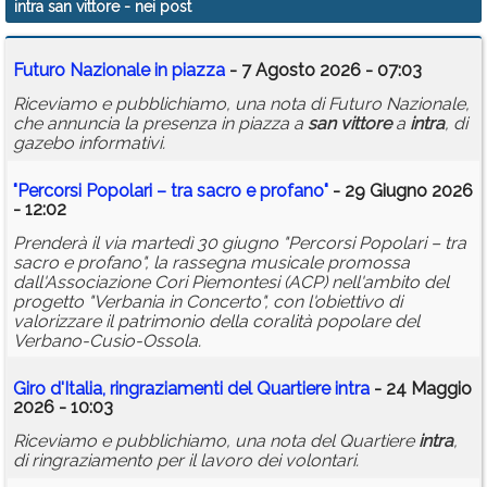
intra san vittore
- nei post
Calendario
Futuro Nazionale in piazza
- 7 Agosto 2026 - 07:03
Annunci
Riceviamo e pubblichiamo, una nota di Futuro Nazionale,
che annuncia la presenza in piazza a
san
vittore
a
intra
, di
gazebo informativi.
"Percorsi Popolari – tra sacro e profano"
- 29 Giugno 2026
- 12:02
Prenderà il via martedì 30 giugno "Percorsi Popolari – tra
sacro e profano", la rassegna musicale promossa
dall'Associazione Cori Piemontesi (ACP) nell'ambito del
progetto "Verbania in Concerto", con l'obiettivo di
valorizzare il patrimonio della coralità popolare del
Verbano-Cusio-Ossola.
Giro d'Italia, ringraziamenti del Quartiere
intra
- 24 Maggio
2026 - 10:03
Riceviamo e pubblichiamo, una nota del Quartiere
intra
,
di ringraziamento per il lavoro dei volontari.