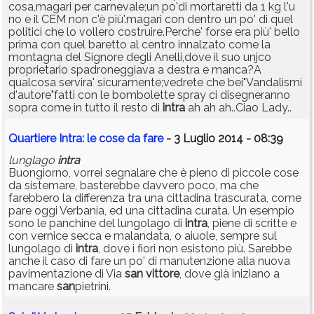
cosa,magari per carnevale;un po'di mortaretti da 1 kg l'u
no e il CEM non c'è più'.magari con dentro un po' di quel
politici che lo vollero costruire.Perche' forse era più' bello
prima con quel baretto al centro innalzato come la
montagna del Signore degli Anelli,dove il suo unjco
proprietario spadroneggiava a destra e manca?A
qualcosa servira' sicuramente;vedrete che bei"Vandalismi
d'autore"fatti con le bombolette spray ci disegneranno
sopra come in tutto il resto di
intra
ah ah ah..Ciao Lady..
Quartiere Intra: le cose da fare
- 3 Luglio 2014 - 08:39
lunglago
intra
Buongiorno, vorrei segnalare che è pieno di piccole cose
da sistemare, basterebbe davvero poco, ma che
farebbero la differenza tra una cittadina trascurata, come
pare oggi Verbania, ed una cittadina curata. Un esempio
sono le panchine del lungolago di
intra
, piene di scritte e
con vernice secca e malandata, o aiuole, sempre sul
lungolago di
intra
, dove i fiori non esistono più. Sarebbe
anche il caso di fare un po' di manutenzione alla nuova
pavimentazione di Via
san
vittore
, dove già iniziano a
mancare
san
pietrini.