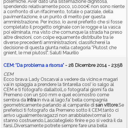
polemiche. Aver dato una sistemazione dignitosa,
spendendo relativamente poco, 10.000€ non sono niente
a confronto di un rifacimento, totale o parziale, della
pavimentazione, è un punto di merito per questa
amministrazione. Per inciso, io avrei preferito che si fosse
completato il progetto originale con le rogge e la vasca
poi eliminata, ma visto che comunque la strada ha preso
altre direzioni, con colpe equamente distribuite tra le
diverse precedenti amministrazioni, classificherei la
decisione di questa giunta nella categoria "Piutost che
gnient, le mei piutost". Saluti Maurilio
CEM: "Da problema a risorsa"
- 28 Dicembre 2014 - 23:58
CEM
Ecco brava Lady Oscar,vai a vedere da vicino,e magari
vai in spiaggia a prendere la tintarella cosi' io salgo al
CEM e ti fotografo dallaltolLo fotografai giorni fa da
Premeno con un 500 mm e quel ecomostro come
sembra da
intra
in riva al lago,fa' bella compagnia
geometricamente parlando al campanile di
san
vittore
.Se
preferisci ti fotografo da Premeno sotto il CEM,tanto ci
arrivo ugualmente.ragazzi non arrabbiatevi;ormai lo
stanno costruendo.Lasciateglielo finire e po si vedrà il da
farsi..Diversamente potrete sempre fare una bella