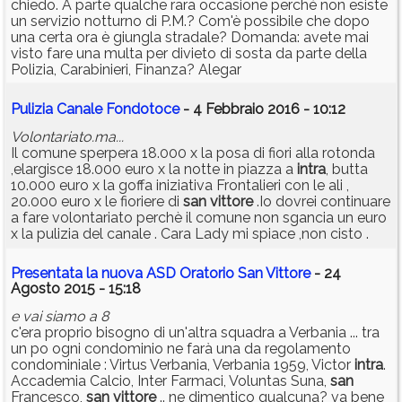
chiedo. A parte qualche rara occasione perché non esiste
un servizio notturno di P.M.? Com'è possibile che dopo
una certa ora è giungla stradale? Domanda: avete mai
visto fare una multa per divieto di sosta da parte della
Polizia, Carabinieri, Finanza? Alegar
Pulizia Canale Fondotoce
- 4 Febbraio 2016 - 10:12
Volontariato.ma...
Il comune sperpera 18.000 x la posa di fiori alla rotonda
,elargisce 18.000 euro x la notte in piazza a
intra
, butta
10.000 euro x la goffa iniziativa Frontalieri con le ali ,
20.000 euro x le fioriere di
san
vittore
.Io dovrei continuare
a fare volontariato perchè il comune non sgancia un euro
x la pulizia del canale . Cara Lady mi spiace ,non cisto .
Presentata la nuova ASD Oratorio San Vittore
- 24
Agosto 2015 - 15:18
e vai siamo a 8
c'era proprio bisogno di un'altra squadra a Verbania ... tra
un po ogni condominio ne farà una da regolamento
condominiale : Virtus Verbania, Verbania 1959, Victor
intra
.
Accademia Calcio, Inter Farmaci, Voluntas Suna,
san
Francesco,
san
vittore
.. ne dimentico qualcuna? va bene