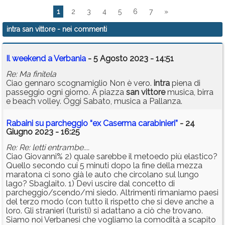
1
2
3
4
5
6
7
»
intra san vittore
- nei commenti
Il weekend a Verbania
- 5 Agosto 2023 - 14:51
Re: Ma finitela
Ciao gennaro scognamiglio Non è vero.
intra
piena di
passeggio ogni giorno. A piazza
san
vittore
musica, birra
e beach volley. Oggi Sabato, musica a Pallanza.
Rabaini su parcheggio “ex Caserma carabinieri”
- 24
Giugno 2023 - 16:25
Re: Re: letti entrambe....
Ciao Giovanni% 2) quale sarebbe il metoedo più elastico?
Quello secondo cui 5 minuti dopo la fine della mezza
maratona ci sono già le auto che circolano sul lungo
lago? Sbaglaito. 1) Devi uscire dal concetto di
parcheggio/scendo/mi siedo. Altrimenti rimaniamo paesi
del terzo modo (con tutto il rispetto che si deve anche a
loro. Gli stranieri (turisti) si adattano a ciò che trovano.
Siamo noi Verbanesi che vogliamo la comodità a scapito