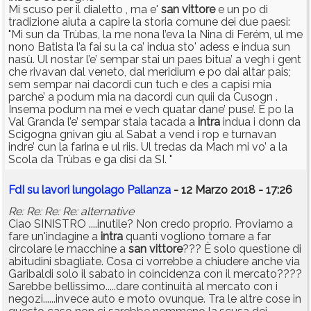
Mi scuso per il dialetto , ma e'
san
vittore
e un po di
tradizione aiuta a capire la storia comune dei due paesi:
"Mi sun da Trùbas, la me nona l’eva la Nina di Ferém, ul me
nono Batista l’a fai su la ca’ indua sto' adess e indua sun
nasù. Ul nostar l’e’ sempar stai un paes bitua’ a vegh i gent
che rivavan dal veneto, dal meridium e po dai altar pais;
sem sempar nai dacordi cun tuch e des a capisi mia
parche’ a podum mia na dacordi cun quii da Cusogn .
Insema podum na mei e vech quatar dane’ puse’. E po la
Val Granda l’e’ sempar staia tacada a
intra
indua i donn da
Scigogna gnivan giu al Sabat a vend i rop e turnavan
indre’ cun la farina e ul riis. Ul tredas da Mach mi vo’ a la
Scola da Trùbas e ga disi da SI. "
FdI su lavori lungolago Pallanza
- 12 Marzo 2018 - 17:26
Re: Re: Re: Re: alternative
Ciao SINISTRO ....inutile? Non credo proprio. Proviamo a
fare un'indagine a
intra
quanti vogliono tornare a far
circolare le macchine a
san
vittore
??? È solo questione di
abitudini sbagliate. Cosa ci vorrebbe a chiudere anche via
Garibaldi solo il sabato in coincidenza con il mercato????
Sarebbe bellissimo.....dare continuità al mercato con i
negozi......invece auto e moto ovunque. Tra le altre cose in