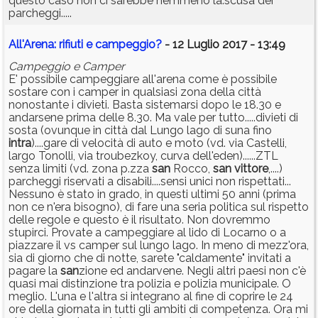
questo caso non ci sarebbe nemmeno la.scusa dei
parcheggi.....
All'Arena: rifiuti e campeggio?
- 12 Luglio 2017 - 13:49
Campeggio e Camper
E' possibile campeggiare all'arena come è possibile
sostare con i camper in qualsiasi zona della città
nonostante i divieti. Basta sistemarsi dopo le 18.30 e
andarsene prima delle 8.30. Ma vale per tutto.....divieti di
sosta (ovunque in città dal Lungo lago di suna fino
intra
)....gare di velocità di auto e moto (vd. via Castelli,
largo Tonolli, via troubezkoy, curva dell'eden)......ZTL
senza limiti (vd. zona p.zza
san
Rocco,
san
vittore
,....)
parcheggi riservati a disabili....sensi unici non rispettati...
Nessuno è stato in grado, in questi ultimi 50 anni (prima
non ce n'era bisogno), di fare una seria politica sul rispetto
delle regole e questo è il risultato. Non dovremmo
stupirci. Provate a campeggiare al lido di Locarno o a
piazzare il vs camper sul lungo lago. In meno di mezz'ora,
sia di giorno che di notte, sarete "caldamente" invitati a
pagare la
san
zione ed andarvene. Negli altri paesi non c'è
quasi mai distinzione tra polizia e polizia municipale. O
meglio. L'una e l'altra si integrano al fine di coprire le 24
ore della giornata in tutti gli ambiti di competenza. Ora mi