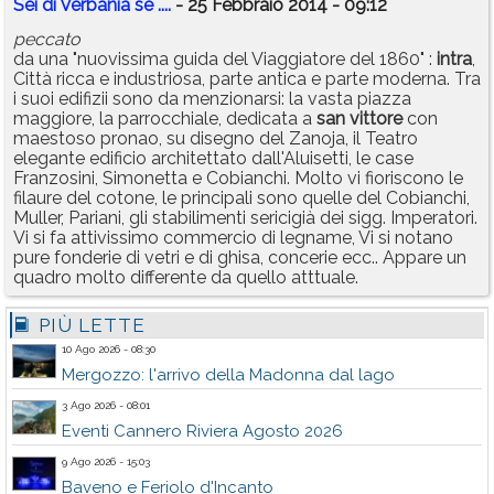
Sei di Verbania se ....
- 25 Febbraio 2014 - 09:12
peccato
da una "nuovissima guida del Viaggiatore del 1860" :
intra
,
Città ricca e industriosa, parte antica e parte moderna. Tra
i suoi edifizii sono da menzionarsi: la vasta piazza
maggiore, la parrocchiale, dedicata a
san
vittore
con
maestoso pronao, su disegno del Zanoja, il Teatro
elegante edificio architettato dall'Aluisetti, le case
Franzosini, Simonetta e Cobianchi. Molto vi fioriscono le
filaure del cotone, le principali sono quelle del Cobianchi,
Muller, Pariani, gli stabilimenti sericigià dei sigg. Imperatori.
Vi si fa attivissimo commercio di legname, Vi si notano
pure fonderie di vetri e di ghisa, concerie ecc.. Appare un
quadro molto differente da quello atttuale.
PIÙ LETTE
10 Ago 2026 - 08:30
Mergozzo: l'arrivo della Madonna dal lago
3 Ago 2026 - 08:01
Eventi Cannero Riviera Agosto 2026
9 Ago 2026 - 15:03
Baveno e Feriolo d'Incanto