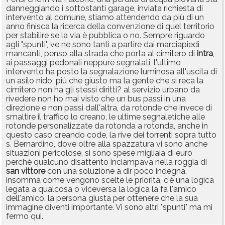
danneggiando i sottostanti garage, inviata richiesta di
intervento al comune, stiamo attendendo da più di un
anno finisca la ricerca della convenzione di quel territorio
per stabilire se la via è pubblica o no. Sempre riguardo
agli "spunti", ve ne sono tanti a partire dai marciapiedi
mancanti, penso alla strada che porta al cimitero di
intra
,
ai passaggi pedonali neppure segnalati, l'ultimo
intervento ha posto la segnalazione luminosa all'uscita di
un asilo nido, più che giusto ma la gente che si reca la
cimitero non ha gli stessi diritti? al servizio urbano da
rivedere non ho mai visto che un bus passi in una
direzione e non passi dall'altra, da rotonde che invece di
smaltire il traffico lo creano, le ultime segnaletiche alle
rotonde personalizzate da rotonda a rotonda, anche in
questo caso creando code, la rive dei torrenti sopra tutto
s. Bernardino, dove oltre alla spazzatura vi sono anche
situazioni pericolose, si sono spese migliaia di euro
perchè qualcuno disattento inciampava nella roggia di
san
vittore
con una soluzione a dir poco indegna,
insomma come vengono scelte le priorità, c'è una logica
legata a qualcosa o viceversa la logica la fa l'amico
dell'amico, la persona giusta per ottenere che la sua
immagine diventi importante. Vi sono altri "spunti" ma mi
fermo qui.