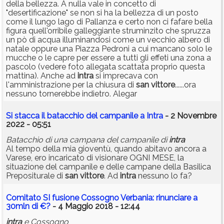
della bellezza. A nulla vale in concetto di
"desertificazione" se non si ha la bellezza di un posto
come il lungo lago di Pallanza e certo non ci fafare bella
figura quell'orribile galleggiante struminzito che spruzza
un pò di acqua illuminandosi come un vecchio albero di
natale oppure una Piazza Pedroni a cui mancano solo le
mucche o le capre per essere a tutti gli effeti una zona a
pascolo (vedere foto allegata scattata proprio questa
mattina). Anche ad
intra
si imprecava con
l'amministrazione per la chiusura di
san
vittore
......ora
nessuno tornerebbe indietro. Alegar
Si stacca il batacchio del campanile a Intra
- 2 Novembre
2022 - 05:51
Batacchio di una campana del campanile di
intra
Al tempo della mia gioventù, quando abitavo ancora a
Varese, ero incaricato di visionare OGNI MESE, la
situazione del campanile e delle campane della Basilica
Prepositurale di
san
vittore
. Ad
intra
nessuno lo fa?
Comitato SI fusione Cossogno Verbania: rinunciare a
30mln di €?
- 4 Maggio 2018 - 12:44
intra
e Cossogno