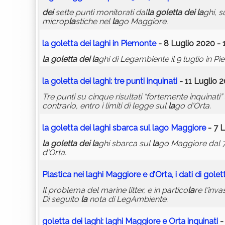
dei
sette punti monitorati dal
la
goletta
dei
la
ghi, s
microp
la
stiche nel
la
go Maggiore.
la
goletta
dei
la
ghi in Piemonte
- 8 Luglio 2020 - 
la
goletta
dei
la
ghi di Legambiente il 9 luglio in P
la
goletta
dei
la
ghi: tre punti inquinati
- 11 Luglio 2
Tre punti su cinque risultati “fortemente inquinati”
contrario, entro i limiti di legge sul
la
go d'Orta.
la
goletta
dei
la
ghi sbarca sul
la
go Maggiore
- 7 L
la
goletta
dei
la
ghi sbarca sul
la
go Maggiore dal 7 
d'Orta.
P
la
stica nei
la
ghi Maggiore e d’Orta, i dati di
golet
Il problema del marine litter, e in partico
la
re l'inva
Di seguito
la
nota di LegAmbiente.
goletta
dei
la
ghi:
la
ghi Maggiore e Orta inquinati
-