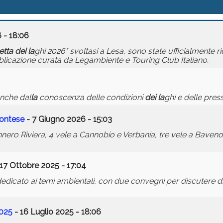
 - 18:06
etta
dei
la
ghi 2026" svoltasi a Lesa, sono state ufficialmente r
licazione curata da Legambiente e Touring Club Italiano.
anche dal
la
conoscenza delle condizioni
dei
la
ghi e delle press
ontese
- 7 Giugno 2026 - 15:03
ero Riviera, 4 vele a Cannobio e Verbania, tre vele a Baveno,
17 Ottobre 2025 - 17:04
dicato ai temi ambientali, con due convegni per discutere di
2025
- 16 Luglio 2025 - 18:06