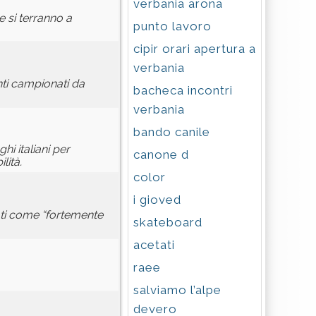
verbania arona
e si terranno a
punto lavoro
cipir orari apertura a
verbania
ti campionati da
bacheca incontri
verbania
bando canile
ghi italiani per
canone d
lità.
color
i gioved
icati come “fortemente
skateboard
acetati
raee
salviamo l’alpe
devero