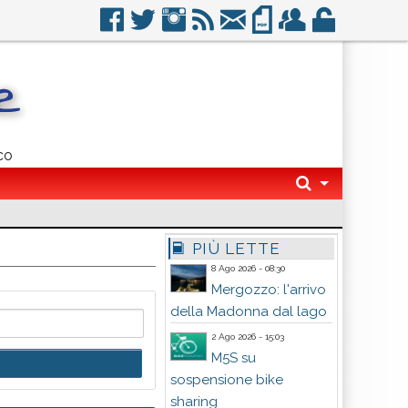
co
PIÙ LETTE
8 Ago 2026 - 08:30
Mergozzo: l'arrivo
della Madonna dal lago
2 Ago 2026 - 15:03
M5S su
sospensione bike
sharing