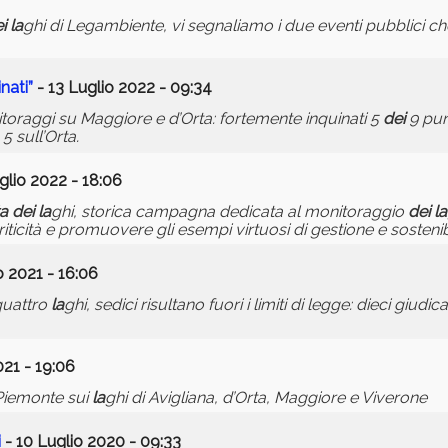
i
la
ghi di Legambiente, vi segnaliamo i due eventi pubblici ch
nati”
- 13 Luglio 2022 - 09:34
toraggi su Maggiore e d’Orta: fortemente inquinati 5
dei
9 pun
5 sull’Orta.
glio 2022 - 18:06
ta
dei
la
ghi, storica campagna dedicata al monitoraggio
dei
la
ticità e promuovere gli esempi virtuosi di gestione e sostenibi
o 2021 - 16:06
uattro
la
ghi, sedici risultano fuori i limiti di legge: dieci giud
021 - 19:06
 Piemonte sui
la
ghi di Avigliana, d’Orta, Maggiore e Viverone
i
- 10 Luglio 2020 - 09:33