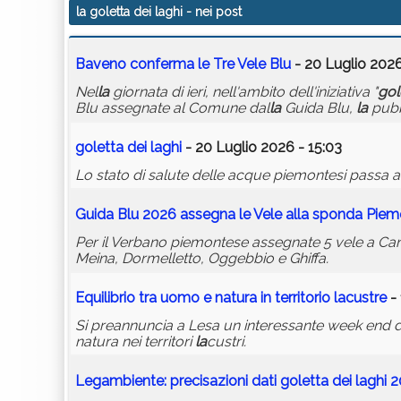
la goletta dei laghi
- nei post
Baveno conferma le Tre Vele Blu
- 20 Luglio 2026
Nel
la
giornata di ieri, nell'ambito dell'iniziativa "
gol
Blu assegnate al Comune dal
la
Guida Blu,
la
pubb
goletta
dei
la
ghi
- 20 Luglio 2026 - 15:03
Lo stato di salute delle acque piemontesi passa 
Guida Blu 2026 assegna le Vele al
la
sponda Piem
Per il Verbano piemontese assegnate 5 vele a Cann
Meina, Dormelletto, Oggebbio e Ghiffa.
Equilibrio tra uomo e natura in territorio
la
custre
- 
Si preannuncia a Lesa un interessante week end de
natura nei territori
la
custri.
Legambiente: precisazioni dati
goletta
dei
la
ghi 