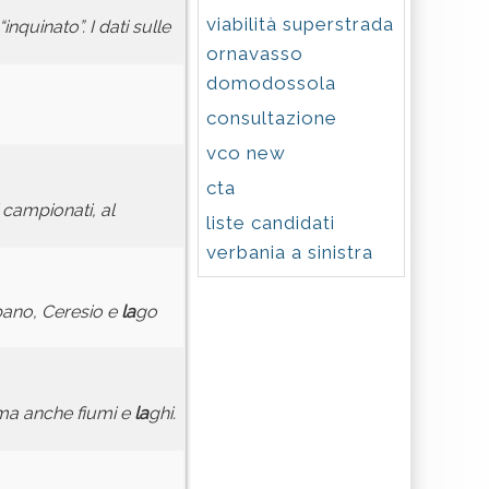
viabilità superstrada
nquinato”. I dati sulle
ornavasso
domodossola
consultazione
vco new
cta
 campionati, al
liste candidati
verbania a sinistra
rbano, Ceresio e
la
go
, ma anche fiumi e
la
ghi.