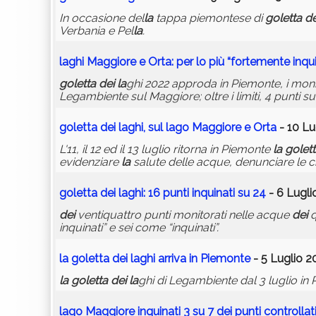
In occasione del
la
tappa piemontese di
goletta
de
Verbania e Pel
la
.
la
ghi Maggiore e Orta: per lo più “fortemente inqui
goletta
dei
la
ghi 2022 approda in Piemonte, i moni
Legambiente sul Maggiore; oltre i limiti, 4 punti su 
goletta
dei
la
ghi, sul
la
go Maggiore e Orta
- 10 Lu
L'11, il 12 ed il 13 luglio ritorna in Piemonte
la
golet
evidenziare
la
salute delle acque, denunciare le cri
goletta
dei
la
ghi: 16 punti inquinati su 24
- 6 Lugli
dei
ventiquattro punti monitorati nelle acque
dei
q
inquinati” e sei come “inquinati”.
la
goletta
dei
la
ghi arriva in Piemonte
- 5 Luglio 2
la
goletta
dei
la
ghi di Legambiente dal 3 luglio in
la
go Maggiore inquinati 3 su 7
dei
punti control
la
t