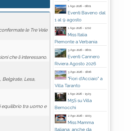
1 Ago 2026 - 08:01
Eventi Baveno dal
1 al 9 agosto
1 Ago 2026 - 12:02
iconfermate le Tre Vele
Miss Italia
Piemonte a Verbania
3 Ago 2026 - 08:01
Eventi Cannero
ioni che li interessano.
Riviera Agosto 2026
3 Ago 2026 - 18:06
"Fiori d'Acciaio" a
 Belgirate, Lesa,
Villa Taranto
1 Ago 2026 - 15:03
M5S su Villa
 equilibrio tra uomo e
Bernocchi
2 Ago 2026 - 10:03
Miss Mamma
Italiana: anche da