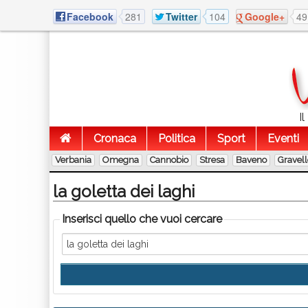
Facebook
281
Twitter
104
Google+
49
I
Cronaca
Politica
Sport
Eventi
Verbania
Omegna
Cannobio
Stresa
Baveno
Gravel
la goletta dei laghi
Inserisci quello che vuoi cercare