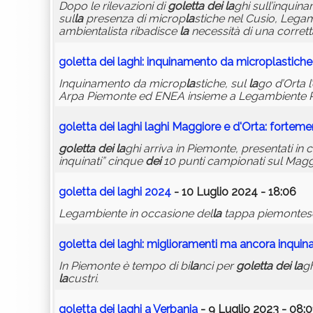
Dopo le rilevazioni di
goletta
dei
la
ghi sull’inquin
sul
la
presenza di microp
la
stiche nel Cusio, Lega
ambientalista ribadisce
la
necessità di una corrett
goletta
dei
la
ghi: inquinamento da microp
la
stiche
Inquinamento da microp
la
stiche, sul
la
go d’Orta 
Arpa Piemonte ed ENEA insieme a Legambiente Pi
goletta
dei
la
ghi
la
ghi Maggiore e d'Orta: fortemen
goletta
dei
la
ghi arriva in Piemonte, presentati in
inquinati” cinque
dei
10 punti campionati sul Magg
goletta
dei
la
ghi 2024
- 10 Luglio 2024 - 18:06
Legambiente in occasione del
la
tappa piemontes
goletta
dei
la
ghi: miglioramenti ma ancora inqui
In Piemonte è tempo di bi
la
nci per
goletta
dei
la
gh
la
custri.
goletta
dei
la
ghi a Verbania
- 9 Luglio 2023 - 08:0