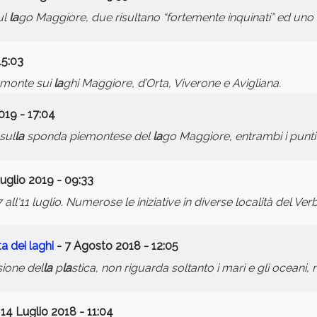
ul
la
go Maggiore, due risultano “fortemente inquinati” ed uno “i
15:03
iemonte sui
la
ghi Maggiore, d’Orta, Viverone e Avigliana.
019 - 17:04
 sul
la
sponda piemontese del
la
go Maggiore, entrambi i punti
uglio 2019 - 09:33
all'11 luglio. Numerose le iniziative in diverse località del Ve
ta
dei
la
ghi
- 7 Agosto 2018 - 12:05
sione del
la
p
la
stica, non riguarda soltanto i mari e gli oceani
 14 Luglio 2018 - 11:04