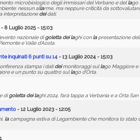
amento microbiologico degli immissari del Verbano e del
la
go 
mbiente: nessun al
la
rme, ma neppure criticità da sottovalutare
a interpretazione
dei
dati.
- 8 Luglio 2025 - 15:03
l’evento nazionale di
goletta
dei
la
ghi con
la
presentazione dell
emonte e Valle d’Aosta.
te inquinati 6 punti su 14
- 13 Luglio 2024 - 15:03
 conferenza stampa i dati
dei
monitoraggi sul
la
go Maggiore e 
iore e un punto su quattro sul
la
go d’Orta.
e di
goletta
dei
la
ghi 2024, farà tappa a Verbania e a Orta San 
namento
- 12 Luglio 2023 - 12:05
i,
la
campagna estiva di Legambiente che monitora lo stato d
1