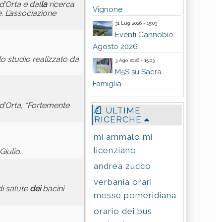
d’Orta e dal
la
ricerca
Vignone
. L’associazione
31 Lug 2026 - 15:03
Eventi Cannobio
Agosto 2026
o studio realizzato da
3 Ago 2026 - 15:03
M5S su Sacra
Famiglia
d’Orta, “Fortemente
ULTIME
RICERCHE
mi ammalo mi
licenziano
Giulio.
andrea zucco
verbania orari
i salute
dei
bacini
messe pomeridiana
orario dei bus