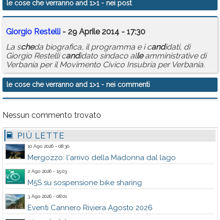
le cose che verranno and 1>1
- nei post
Calendario
Giorgio Restelli
- 29 Aprile 2014 - 17:30
Annunci
La s
che
da biografica, il programma e i c
and
idati, di
Giorgio Restelli c
and
idato sindaco al
le
amministrative di
Verbania per il Movimento Civico Insubria per Verbania.
le cose che verranno and 1>1
- nei commenti
Nessun commento trovato
PIÙ LETTE
10 Ago 2026 - 08:30
Mergozzo: l'arrivo della Madonna dal lago
2 Ago 2026 - 15:03
M5S su sospensione bike sharing
3 Ago 2026 - 08:01
Eventi Cannero Riviera Agosto 2026