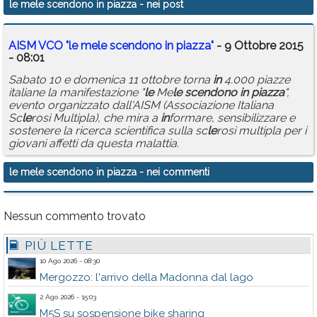
le mele scendono in piazza
- nei post
Calendario
AISM VCO "
le
me
le
scendono
in
piazza
"
- 9 Ottobre 2015
Annunci
- 08:01
Sabato 10 e domenica 11 ottobre torna
in
4.000 piazze
italiane la manifestazione "
le
Me
le
scendono
in
piazza
",
evento organizzato dall'AISM (Associazione Italiana
Sc
le
rosi Multipla), che mira a
in
formare, sensibilizzare e
sostenere la ricerca scientifica sulla sc
le
rosi multipla per i
giovani affetti da questa malattia.
le mele scendono in piazza
- nei commenti
Nessun commento trovato
PIÙ LETTE
10 Ago 2026 - 08:30
Mergozzo: l'arrivo della Madonna dal lago
2 Ago 2026 - 15:03
M5S su sospensione bike sharing