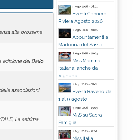
3 Ago 2026 - 08:01
Eventi Cannero
Riviera Agosto 2026
7 Ago 2026 - 18:06
ensa alla prossima
Appuntamenti a
Madonna del Sasso
2 Ago 2026 - 10:03
Miss Mamma
 edizione del Bal
lo
Italiana: anche da
Vignone
1 Ago 2026 - 08:01
delle associazioni
Eventi Baveno dal
1 al 9 agosto
3 Ago 2026 - 15:03
M5S su Sacra
RTALE, La settima
Famiglia
1 Ago 2026 - 12:02
Miss Italia