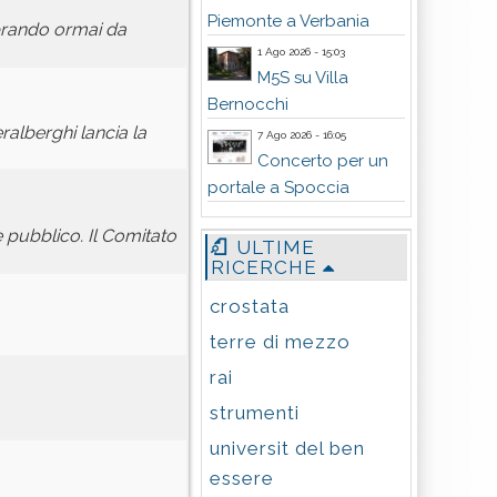
Piemonte a Verbania
ebrando ormai da
1 Ago 2026 - 15:03
M5S su Villa
Bernocchi
alberghi lancia la
7 Ago 2026 - 16:05
Concerto per un
portale a Spoccia
 pubblico. Il Comitato
ULTIME
RICERCHE
crostata
terre di mezzo
rai
strumenti
universit del ben
essere