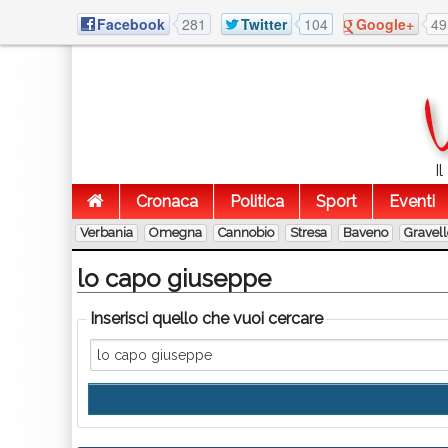
Facebook
281
Twitter
104
Google+
49
I
Cronaca
Politica
Sport
Eventi
Verbania
Omegna
Cannobio
Stresa
Baveno
Gravel
lo capo giuseppe
Inserisci quello che vuoi cercare