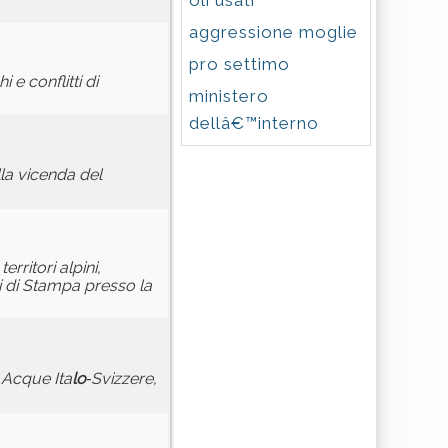
oli usati
aggressione moglie
pro settimo
e conflitti di
ministero
dellâ€™interno
lla vicenda del
erritori alpini,
ni di Stampa presso la
e Acque Ita
lo
‐Svizzere,