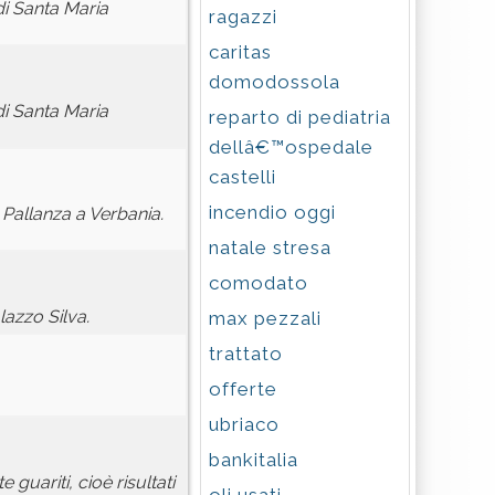
di Santa Maria
ragazzi
caritas
domodossola
di Santa Maria
reparto di pediatria
dellâ€™ospedale
castelli
incendio oggi
Pallanza a Verbania.
natale stresa
comodato
azzo Silva.
max pezzali
trattato
offerte
ubriaco
bankitalia
 guariti, cioè risultati