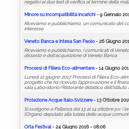
negativi ai due test di verifica al termine della malatt
Minore su incompatibilità incarichi
- 9 Gennaio 201
Riceviamo e pubblichiamo, un comunicato del consig
interesse.
Veneto Banca e Intesa San Pao
lo
- 26 Giugno 201
Riceviamo e pubblichiamo, i comunicati di Venet
dissesto e dell'acquisizione di Veneto Banca.
Processi di Filiera Eco-alimentare
- 14 Giugno 201
Lunedì 12 giugno 2017 Processi di Filiera Eco-alim
progetto che ha ricevuto l’approvazione e il fina
sala Laboratorio/Ristorante didattico dell’Istitu
Protezione Acque Ita
lo
‐Svizzere
- 13 Ottobre 201
Si svolgono a Pallanza dal 13 al 14 ottobre p.v. i 
l’Organo deputato alla tutela delle acque comuni ai 
Orta Festival
- 24 Giugno 2016 - 08:06