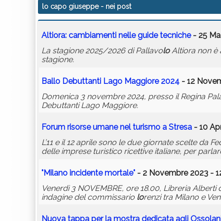
lo capo giuseppe
- nei post
Altiora: cambiamenti nelle guide tecniche
- 25 Ma
La stagione 2025/2026 di Pallavo
lo
Altiora non è
stagione.
Bal
lo
Debuttanti Lago Maggiore 2024
- 12 Novem
Domenica 3 novembre 2024, presso il Regina Palac
Debuttanti Lago Maggiore.
Forum risorse umane nel turismo a Stresa
- 10 Apr
L’11 e il 12 aprile sono le due giornate scelte da 
delle imprese turistico ricettive italiane, per par
"Milano incidente mortale"
- 2 Novembre 2023 - 1
Venerdì 3 NOVEMBRE, ore 18.00, Libreria Alberti
indagine del commissario
lo
renzi tra Milano e Venti
Nuova tappa per la mostra dedicata agli Ossolani