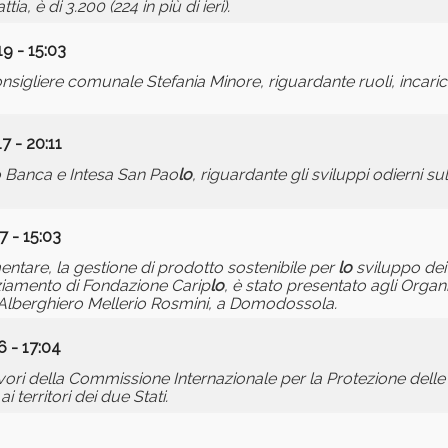
ia, è di 3.200 (224 in più di ieri).
9 - 15:03
liere comunale Stefania Minore, riguardante ruoli, incarichi 
7 - 20:11
o Banca e Intesa San Pao
lo
, riguardante gli sviluppi odierni su
7 - 15:03
entare, la gestione di prodotto sostenibile per
lo
sviluppo dei t
nziamento di Fondazione Carip
lo
, è stato presentato agli Orga
to Alberghiero Mellerio Rosmini, a Domodossola.
6 - 17:04
lavori della Commissione Internazionale per la Protezione dell
territori dei due Stati.