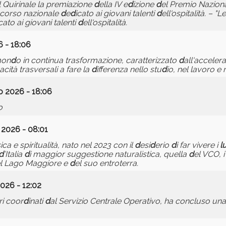
l Quirinale la premiazione
d
ella IV e
d
izione
d
el Premio Naziona
ncorso nazionale
d
e
d
icato ai giovani talenti
d
ell'ospitalità. – "
cato ai giovani talenti
d
ell'ospitalità.
6 - 18:06
mon
d
o in continua trasformazione, caratterizzato
d
all'acceler
acità trasversali a fare la
d
ifferenza nello stu
d
io, nel lavoro e 
o 2026 - 18:06
o
 2026 - 08:01
ca e spiritualità, nato nel 2023 con il
d
esi
d
erio
d
i far vivere i
l
d
’Italia
d
i maggior suggestione naturalistica, quella
d
el VCO, 
l Lago Maggiore e
d
el suo entroterra.
026 - 12:02
ri coor
d
inati
d
al Servizio Centrale Operativo, ha concluso un