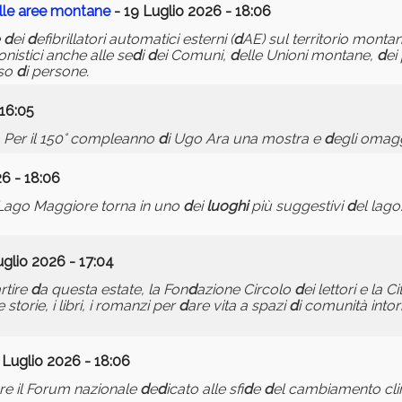
nelle aree montane
- 19 Luglio 2026 - 18:06
e
d
ei
d
efibrillatori automatici esterni (
d
AE) sul territorio monta
nistici anche alle se
d
i
d
ei Comuni,
d
elle Unioni montane,
d
ei
sso
d
i persone.
 16:05
i. Per il 150° compleanno
d
i Ugo Ara una mostra e
d
egli omagg
26 - 18:06
 Lago Maggiore torna in uno
d
ei
luoghi
più suggestivi
d
el lago
uglio 2026 - 17:04
artire
d
a questa estate, la Fon
d
azione Circolo
d
ei lettori e la C
e storie, i libri, i romanzi per
d
are vita a spazi
d
i comunità intorn
 Luglio 2026 - 18:06
tobre il Forum nazionale
d
e
d
icato alle sfi
d
e
d
el cambiamento cli