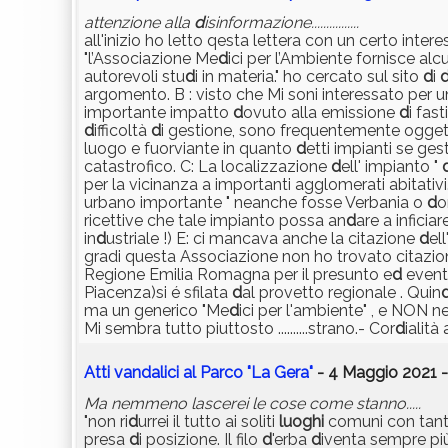
attenzione alla
d
isinformazione................
all'inizio ho letto qesta lettera con un certo intere
"l’Associazione Me
d
ici per l’Ambiente fornisce alc
autorevoli stu
d
i in materia." ho cercato sul sito
d
i
argomento. B : visto che Mi soni interessato per un'
importante impatto
d
ovuto alla emissione
d
i fasti
d
ifficoltà
d
i gestione, sono frequentemente ogge
luogo e fuorviante in quanto
d
etti impianti se ges
catastrofico. C: La localizzazione
d
ell' impianto "
per la vicinanza a importanti agglomerati abitati
urbano importante " neanche fosse Verbania o
d
o
ricettive che tale impianto possa an
d
are a inficiar
in
d
ustriale !) E: ci mancava anche la citazione
d
el
gra
di questa Associazione non ho trovato citazi
Regione Emilia Romagna per il presunto e
d
event
Piacenza)si é sfilata
d
al provetto regionale . Quin
ma un generico "Me
d
ici per l'ambiente" , e NON 
Mi sembra tutto piuttosto ..........strano.- Cor
d
ialità
Atti vandalici al Parco "La Gera"
- 4 Maggio 2021 -
Ma nemmeno lascerei le cose come stanno.....
"non ri
d
urrei il tutto ai soliti
luoghi
comuni con tan
presa
d
i posizione. Il filo
d
'erba
d
iventa sempre più s