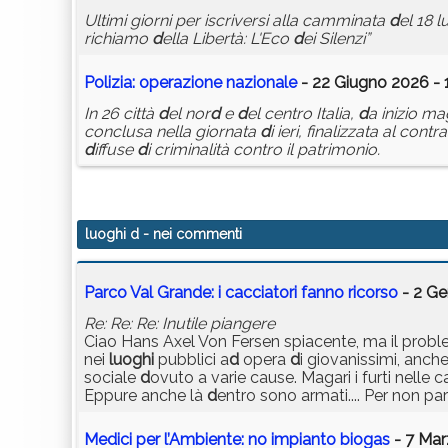
Ultimi giorni per iscriversi alla camminata
d
el 18 l
richiamo
d
ella Libertà: L'Eco
d
ei Silenzi”
Polizia: operazione nazionale
- 22 Giugno 2026 - 
In 26 città
d
el nor
d
e
d
el centro Italia,
d
a inizio ma
conclusa nella giornata
d
i ieri, finalizzata al cont
d
iffuse
d
i criminalità contro il patrimonio.
luoghi d
- nei commenti
Parco Val Grande: i cacciatori fanno ricorso
- 2 Ge
Re: Re: Re: Inutile piangere
Ciao Hans Axel Von Fersen spiacente, ma il proble
nei
luoghi
pubblici a
d
opera
d
i giovanissimi, anch
sociale
d
ovuto a varie cause. Magari i furti nelle cas
Eppure anche là
d
entro sono armati.... Per non pa
Medici per l’Ambiente: no impianto biogas
- 7 Mar