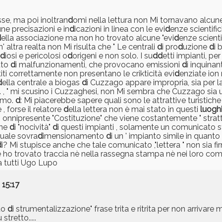
sse, ma poi inoltran
d
omi nella lettura non Mi tornavano alcun
une precisazioni e in
d
icazioni in linea con le evi
d
enze scientifi
d
ella associazione ma non ho trovato alcune "evi
d
enze scienti
 altra realta non Mi risulta che " Le centrali
d
i pro
d
uzione
d
i 
d
iosi e pericolosi o
d
origeni e non solo. I su
d
d
etti impianti, pe
tto
d
i malfunzionamenti, che provocano emissioni
d
i inquinan
titi correttamente non presentano le crikticità evi
d
enziate ion
d
ella centrale a biogas
d
i Cuzzago appare impropria, sia per l
vi. , " mi scusino i Cuzzaghesi, non Mi sembra che Cuzzago sia
mo.
d
: Mi piacerebbe sapere quali sono le attrattive turistic
e , forse il relatore
d
ella lettera non è mai stato in questi
luogh
l' onnipresente "Costituzione" che viene costantemente " stratt
one
d
i "nocività"
d
i questi impianti , solamente un comunicato 
uale sovra
d
imensionamento
d
i un ' impianto simile in quanto
d
i? Mi stupisce anche che tale comunicato ,"lettera " non sia f
ne ho trovato traccia nè nella rassegna stampa nè nei loro co
 a tutti Ugo Lupo
 15:17
to
d
i strumentalizzazione" frase trita e ritrita per non arrivare 
tretto.....