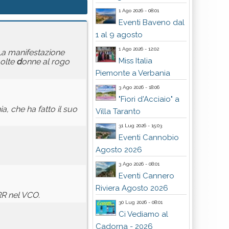
1 Ago 2026 - 08:01
Eventi Baveno dal
1 al 9 agosto
1 Ago 2026 - 12:02
 La manifestazione
Miss Italia
olte
d
onne al rogo
Piemonte a Verbania
3 Ago 2026 - 18:06
"Fiori d'Acciaio" a
ia, che ha fatto il suo
Villa Taranto
31 Lug 2026 - 15:03
Eventi Cannobio
Agosto 2026
3 Ago 2026 - 08:01
Eventi Cannero
Riviera Agosto 2026
NRR nel VCO.
30 Lug 2026 - 08:01
Ci Vediamo al
Cadorna - 2026