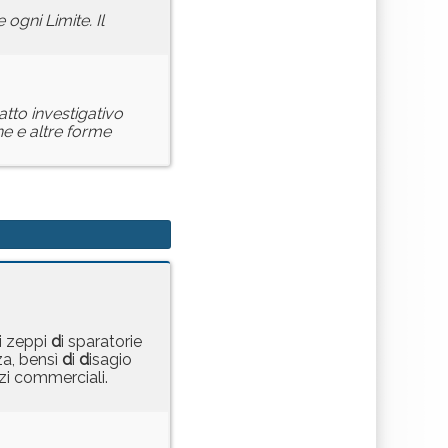
re ogni Limite. Il
tto investigativo
ine e altre forme
i zeppi
d
i sparatorie
za, bensì
d
i
d
isagio
zi commerciali.