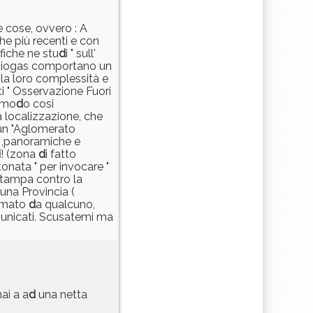
e cose, ovvero : A
che più recenti e con
fiche ne stu
d
i " sull'
biogas comportano un
r la loro complessità e
ti " Osservazione Fuori
 mo
d
o cosi
a localizzazione, che
 un "Aglomerato
he ,panoramiche e
i
! (zona
d
i fatto
onata " per invocare "
stampa contro la
 una Provincia (
irmato
d
a qualcuno,
municati. Scusatemi ma
mai a a
d
una netta