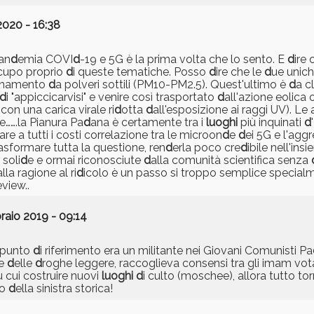
 2020 - 16:38
pan
d
emia COVI
d
-19 e 5G è la prima volta che lo sento. E
d
ire
ccupo proprio
d
i queste tematiche. Posso
d
ire che le
d
ue unich
quinamento
d
a polveri sottili (PM10-PM2.5). Quest'ultimo è
d
a c
d
i "appiccicarvisi" e venire così trasportato
d
all'azione eolica 
con una carica virale ri
d
otta
d
all'esposizione ai raggi UV). Le af
le…….la Pianura Pa
d
ana è certamente tra i
luoghi
più inquinati
d
 a tutti i costi correlazione tra le microon
d
e
d
ei 5G e l'aggr
asformare tutta la questione, ren
d
erla poco cre
d
ibile nell'ins
 soli
d
e e ormai riconosciute
d
alla comunità scientifica senza
alla ragione al ri
d
icolo è un passo si troppo semplice specia
eview..
raio 2019 - 09:14
o punto
d
i riferimento era un militante nei Giovani Comunisti Pa
ne
d
elle
d
roghe leggere, raccoglieva consensi tra gli imam vo
u cui costruire nuovi
luoghi
d
i culto (moschee), allora tutto torn
io
d
ella sinistra storica!