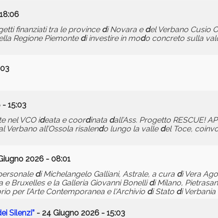
 18:06
getti finanziati tra le province
d
i Novara e
d
el Verbano Cusio 
ella Regione Piemonte
d
i investire in mo
d
o concreto sulla va
:03
- 15:03
te nel VCO i
d
eata e coor
d
inata
d
all’Ass. Progetto RESCUE! AP
al Verbano all’Ossola risalen
d
o lungo la valle
d
el Toce, coinv
Giugno 2026 - 08:01
 personale
d
i Michelangelo Galliani, Astrale, a cura
d
i Vera Ago
 e Bruxelles e la Galleria Giovanni Bonelli
d
i Milano, Pietrasa
rio per l’Arte Contemporanea e l'Archivio
d
i Stato
d
i Verbania
d
ei Silenzi”
- 24 Giugno 2026 - 15:03