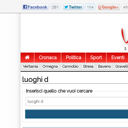
Facebook
281
Twitter
104
Google+
49
I
Cronaca
Politica
Sport
Eventi
Verbania
Omegna
Cannobio
Stresa
Baveno
Gravel
luoghi d
Inserisci quello che vuoi cercare