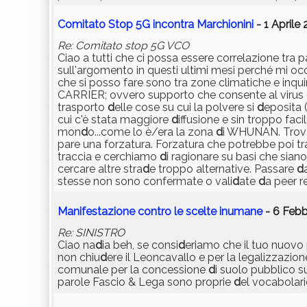
Comitato Stop 5G incontra Marchionini
- 1 Aprile
Re: Comitato stop 5G VCO
Ciao a tutti che ci possa essere correlazione tra 
sull'argomento in questi ultimi mesi perché mi o
che si posso fare sono tra zone climatiche e in
CARRIER; ovvero supporto che consente al virus
trasporto
d
elle cose su cui la polvere si
d
eposita (
cui c'è stata maggiore
d
iffusione e sin troppo faci
mon
d
o...come lo è/era la zona
d
i WHUNAN. Trovare
pare una forzatura. Forzatura che potrebbe poi tr
traccia e cerchiamo
d
i ragionare su basi che siano
cercare altre stra
d
e troppo alternative. Passare
d
stesse non sono confermate o vali
d
ate
d
a peer r
Manifestazione contro le scelte inumane
- 6 Febb
Re: SINISTRO
Ciao na
d
ia beh, se consi
d
eriamo che il tuo nuov
non chiu
d
ere il Leoncavallo e per la legalizzazio
comunale per la concessione
d
i suolo pubblico s
parole Fascio & Lega sono proprie
d
el vocabolar