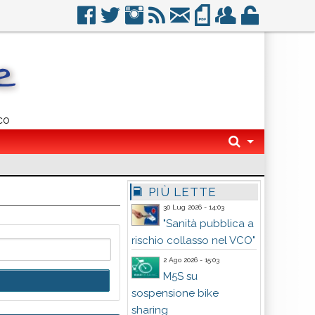
co
PIÙ LETTE
30 Lug 2026 - 14:03
"Sanità pubblica a
rischio collasso nel VCO"
2 Ago 2026 - 15:03
M5S su
sospensione bike
sharing