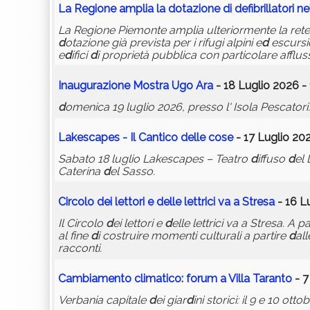
La Regione amplia la
d
otazione
d
i
d
efibrillatori 
La Regione Piemonte amplia ulteriormente la ret
d
otazione già prevista per i rifugi alpini e
d
escursio
e
d
ifici
d
i proprietà pubblica con particolare afflu
Inaugurazione Mostra Ugo Ara
- 18 Luglio 2026 -
d
omenica 19 luglio 2026, presso l' Isola Pescator
Lakescapes - Il Cantico
d
elle cose
- 17 Luglio 20
Sabato 18 luglio Lakescapes – Teatro
d
iffuso
d
el
Caterina
d
el Sasso.
Circolo
d
ei lettori e
d
elle lettrici va a Stresa
- 16 L
Il Circolo
d
ei lettori e
d
elle lettrici va a Stresa. A p
al fine
d
i costruire momenti culturali a partire
d
all
racconti.
Cambiamento climatico: forum a Villa Taranto
- 7
Verbania capitale
d
ei giar
d
ini storici: il 9 e 10 ot