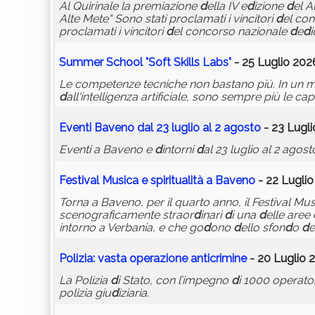
Al Quirinale la premiazione
d
ella IV e
d
izione
d
el A
Alte Mete" Sono stati proclamati i vincitori
d
el co
proclamati i vincitori
d
el concorso nazionale
d
e
d
i
Summer School "Soft Skills Labs"
- 25 Luglio 202
Le competenze tecniche non bastano più. In un 
d
all'intelligenza artificiale, sono sempre più le cap
Eventi Baveno
d
al 23 luglio al 2 agosto
- 23 Lugli
Eventi a Baveno e
d
intorni
d
al 23 luglio al 2 agost
Festival Musica e spiritualità a Baveno
- 22 Luglio
Torna a Baveno, per il quarto anno, il Festival Musi
scenograficamente straor
d
inari
d
i una
d
elle aree
intorno a Verbania, e che go
d
ono
d
ello sfon
d
o
d
e
Polizia: vasta operazione anticrimine
- 20 Luglio 2
La Polizia
d
i Stato, con l’impegno
d
i 1000 operato
polizia giu
d
iziaria.