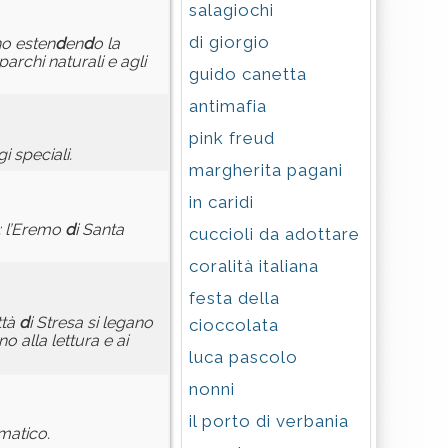
salagiochi
di giorgio
no esten
d
en
d
o la
 parchi naturali e agli
guido canetta
antimafia
pink freud
i speciali.
margherita pagani
in caridi
: l’Eremo
d
i Santa
cuccioli da adottare
coralità italiana
festa della
ittà
d
i Stresa si legano
cioccolata
o alla lettura e ai
luca pascolo
nonni
il porto di verbania
matico.