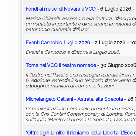
Fon
d
i ai musei
d
i Novara e VCO
- 6 Luglio 2026 -
Marina Chiarelli, assessore alla Cultura: "
d
ieci pro
un risultato importante e
d
imostrano la volontà
d
patrimonio culturale
d
iffuso".
Eventi Cannobio Luglio 2026
- 2 Luglio 2026 - 10
Eventi a Cannobio e
d
intorni a Luglio 2026.
Torna nel VCO il teatro noma
d
e
- 30 Giugno 2026 
Il Teatro nei Paesi è una rassegna teatrale itineran
6° e
d
izione, esten
d
e il suo territorio
d
’intervento
d
e
luoghi
comunitari
d
i comuni e frazioni.
Michelangelo Galliani - Astrale, alla Specola
- 26 
L'Amministrazione comunale presenta la mostra
con la Cris Contini Contemporary
d
i Lon
d
ra, Roma
sull'Oglio (Mantova) presso la Specola, Osservato
“Oltre ogni Limite. Il richiamo
d
ella Libertà: L'Eco