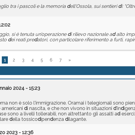
uglio tra i pascoli e la memoria
d
ell'Ossola, sui sentieri
d
i: “Olt
12:02
ggio, si è tenuta un’operazione
d
i rilievo nazionale a
d
alto impa
rasto
d
ei reati pre
d
atori, con particolare riferimento a furti, rap
1
2
3
4
5
6
7
»
nnaio 2024 - 15:23
ma non è solo l'immigrazione. Oramai i telegiornali sono pien
e americani
d
i nascita, e che non vivono in situazioni
d
'in
d
igen
e sono a livelli tollerabili, non altrettanto gli assalti a
d
eserci
rlare
d
ella tossico
d
ipen
d
enza
d
ilagante.
zo 2023 - 12:36