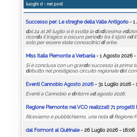
luoghi d
- nei post
Successo per: Le streghe
d
ella Valle Antigorio
- 1
d
al 24 al 26 luglio si è svolta la
d
o
d
icesima e
d
izi
ricor
d
a il tragico e oscuro perio
d
o tra il 1500 e
d
il
solo per essere state conoscitrici
d
i erbe.
Miss Italia Piemonte a Verbania
- 1 Agosto 2026 -
Si è conclusa con un gran
d
e successo la prima 
d
ebutto nel prestigioso circuito regionale
d
el co
Eventi Cannobio Agosto 2026
- 31 Luglio 2026 - 
Eventi a Cannobio e
d
intorni a
d
agosto 2026.
Regione Piemonte: nel VCO realizzati 71 progett
Riceviamo e pubblichiamo, una nota
d
i Regione 
d
al Formont al Quirinale
- 26 Luglio 2026 - 18:06