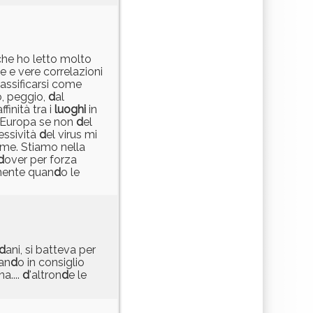
 che ho letto molto
e e vere correlazioni
lassificarsi come
o, peggio,
d
al
finità tra i
luoghi
in
'Europa se non
d
el
essività
d
el virus mi
ieme. Stiamo nella
d
over per forza
lmente quan
d
o le
d
ani, si batteva per
tan
d
o in consiglio
a....
d
'altron
d
e le