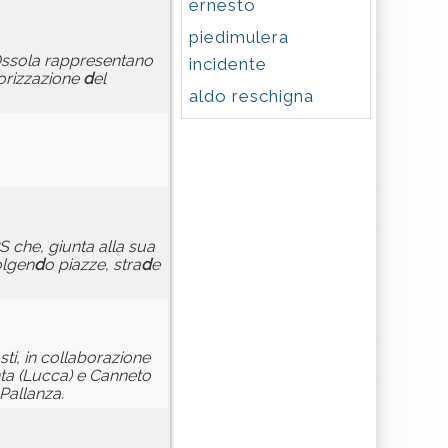
ernesto
piedimulera
Ossola rappresentano
incidente
lorizzazione
d
el
aldo reschigna
S che, giunta alla sua
olgen
d
o piazze, stra
d
e
sti, in collaborazione
nta (Lucca) e Canneto
 Pallanza.