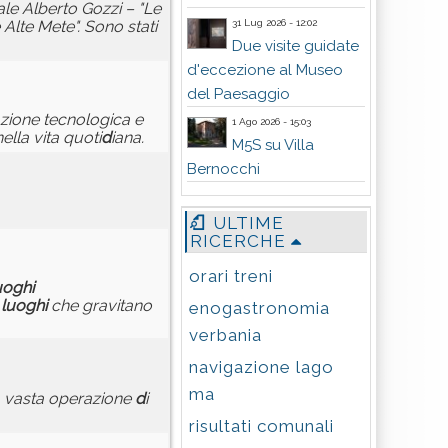
le Alberto Gozzi – "Le
31 Lug 2026 - 12:02
Le Alte Mete". Sono stati
Due visite guidate
d'eccezione al Museo
del Paesaggio
azione tecnologica e
1 Ago 2026 - 15:03
nella vita quoti
d
iana.
M5S su Villa
Bernocchi
ULTIME
RICERCHE
orari treni
uoghi
i
luoghi
che gravitano
enogastronomia
verbania
navigazione lago
ma
a vasta operazione
d
i
risultati comunali