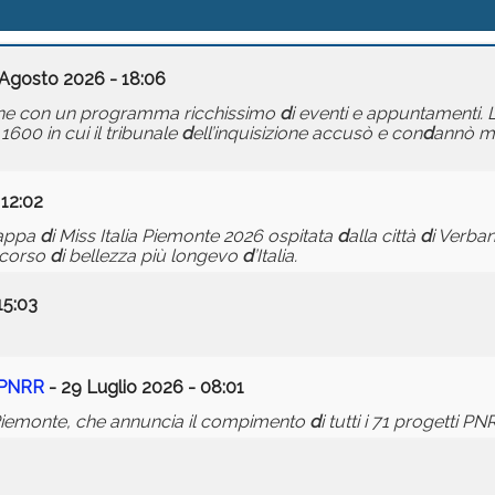
 Agosto 2026 - 18:06
one con un programma ricchissimo
d
i eventi e appuntamenti.
 1600 in cui il tribunale
d
ell’inquisizione accusò e con
d
annò m
 12:02
tappa
d
i Miss Italia Piemonte 2026 ospitata
d
alla città
d
i Verban
ncorso
d
i bellezza più longevo
d
’Italia.
15:03
i PNRR
- 29 Luglio 2026 - 08:01
Piemonte, che annuncia il compimento
d
i tutti i 71 progetti P