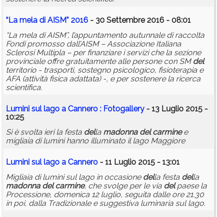
“La mela di AISM” 2016
- 30 Settembre 2016 - 08:01
“La mela di AISM”, l’appuntamento autunnale di raccolta
Fondi promosso dall’AISM – Associazione Italiana
Sclerosi Multipla – per finanziare i servizi che la sezione
provinciale offre gratuitamente alle persone con SM
del
territorio - trasporti, sostegno psicologico, fisioterapia e
AFA (attività fisica adattata) -, e per sostenere la ricerca
scientifica.
Lumini sul lago a Cannero : Fotogallery
- 13 Luglio 2015 -
10:25
Si è svolta ieri la festa
del
la
madonna
del
carmine
e
migliaia di lumini hanno illuminato il lago Maggiore
Lumini sul lago a Cannero
- 11 Luglio 2015 - 13:01
Migliaia di lumini sul lago in occasione
del
la festa
del
la
madonna
del
carmine
, che svolge per le via
del
paese la
Processione, domenica 12 luglio, seguita dalle ore 21.30
in poi, dalla Tradizionale e suggestiva luminaria sul lago.