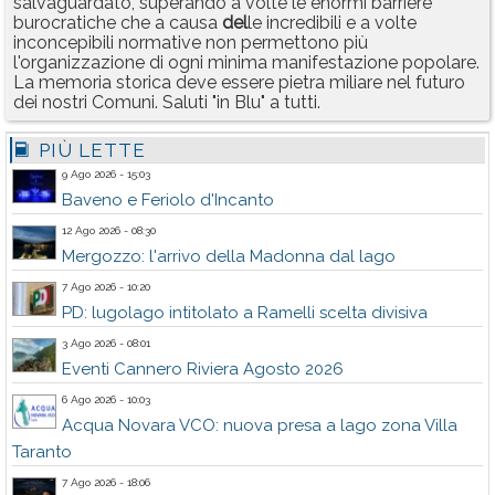
salvaguardato, superando a volte le enormi barriere
burocratiche che a causa
del
le incredibili e a volte
inconcepibili normative non permettono più
l'organizzazione di ogni minima manifestazione popolare.
La memoria storica deve essere pietra miliare nel futuro
dei nostri Comuni. Saluti "in Blu" a tutti.
PIÙ LETTE
9 Ago 2026 - 15:03
Baveno e Feriolo d'Incanto
12 Ago 2026 - 08:30
Mergozzo: l'arrivo della Madonna dal lago
7 Ago 2026 - 10:20
PD: lugolago intitolato a Ramelli scelta divisiva
3 Ago 2026 - 08:01
Eventi Cannero Riviera Agosto 2026
6 Ago 2026 - 10:03
Acqua Novara VCO: nuova presa a lago zona Villa
Taranto
7 Ago 2026 - 18:06