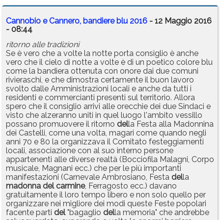
Cannobio e Cannero, bandiere blu 2016
- 12 Maggio 2016
- 08:44
ritorno alle tradizioni
Se è vero che a volte la notte porta consiglio è anche
vero che il cielo di notte a volte è di un poetico colore blu
come la bandiera ottenuta con onore dai due comuni
rivieraschi, e che dimostra certamente il buon lavoro
svolto dalle Amministrazioni locali e anche da tutti i
residenti e commercianti presenti sul territorio. Allora
spero che il consiglio arrivi alle orecchie dei due Sindaci e
visto che alzeranno uniti in quel luogo l'ambito vessillo
possano promuovere il ritorno
del
la Festa alla Madonnina
dei Castelli, come una volta, magari come quando negli
anni 70 e 80 la organizzava il Comitato festeggiamenti
locali, associazione con al suo interno persone
appartenenti alle diverse realtà (Bocciofila Malagni, Corpo
musicale, Magnani ecc.) che per le più importanti
manifestazioni (Carnevale Ambrosiano, Festa
del
la
madonna
del
carmine
, Ferragosto ecc.) davano
gratuitamente il loro tempo libero e non solo quello per
organizzare nei migliore dei modi queste Feste popolari
facente parti
del
"bagaglio
del
la memoria" che andrebbe