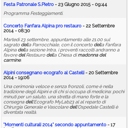
Festa Patronale S.Pietro
- 23 Giugno 2015 - 09:44
Programma Festeggiamenti.
Concerto Fanfara Alpina pro restauro
- 22 Settembre
2014 - 08:30
Martedì 23 settembre, appuntamento alle 21.00 sul
sagrato
del
la Parrocchiale, con il concerto
del
la Fanfara
Alpina
del
la sezione Intra, i proventi raccolti andranno a
favore
del
Restauro
del
la Chiesa di
madonna
del
carmine
.
Alpini consegnano ecografo al Castelli
- 20 Settembre
2014 - 19:06
Una cerimonia veloce e senza fronzoli, come è nella
tradizione degli Alpini e di chi si occupa di medicina: pochi
minuti per un saluto, una stretta di mano forte e la
consegna
del
l’Ecografo MyLab23 al al reparto di
Chirurgia Generale e Vascolare
del
l’Ospedale Castelli è
diventata realtà.
"Momenti culturali 2014" secondo appuntamento
- 17