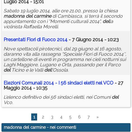
Luglio 2014 - 15:01
Sabato 19 luglio 2014, alle ore 21.00, presso la chiesa
madonna
del
carmine
di Cambiasca, si terrà il secondo
appuntamento con i "Momenti culturali 2014",
del
la
violinista Raffaella Morelli.
Presentati Fiori di Fuoco 2014
- 7 Giugno 2014 - 10:23
Nove spettacoli pirotecnici, dal 29 giugno al 16 agosto,
daranno vita alla rassegna “Speciale Fiori di Fuoco 2014″,
un cartellone di eventi in programma nei cieli notturni sui
Laghi Maggiore, Lugano e Orta, passando per il Parco
del
Ticino e le Valli
del
l’Ossola.
Elezioni Comunali 2014 - I 56 sindaci eletti nel VCO
- 27
Maggio 2014 - 10:35
L'elenco definitivo dei 56 sindaci eletti, nei Comuni
del
Vco.
1
2
3
4
5
6
7
»
madonna del carmine
- nei commenti