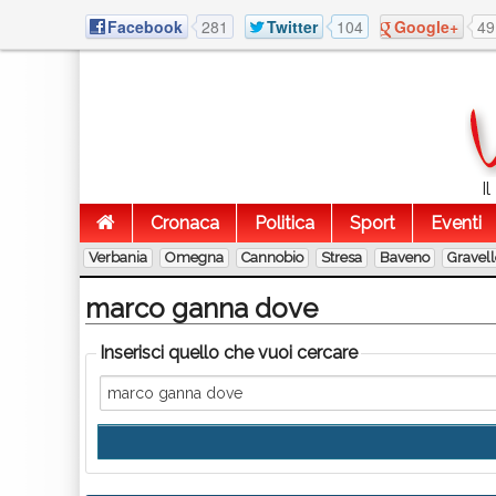
Facebook
281
Twitter
104
Google+
49
I
Cronaca
Politica
Sport
Eventi
Verbania
Omegna
Cannobio
Stresa
Baveno
Gravel
marco ganna dove
Inserisci quello che vuoi cercare