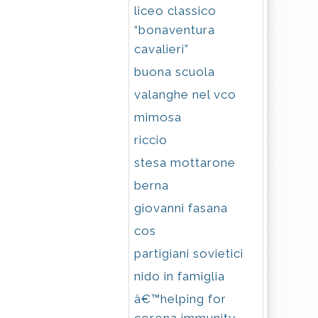
liceo classico
“bonaventura
cavalieri”
buona scuola
valanghe nel vco
mimosa
riccio
stesa mottarone
berna
giovanni fasana
cos
partigiani sovietici
nido in famiglia
â€™helping for