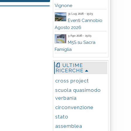
Vignone
31 Lug 2026 - 15:03
Eventi Cannobio
Agosto 2026
3 Ago 2026 - 15:03
M5S su Sacra
Famiglia
ULTIME
RICERCHE
cross project
scuola quasimodo
verbania
circonvenzione
stato
assemblea