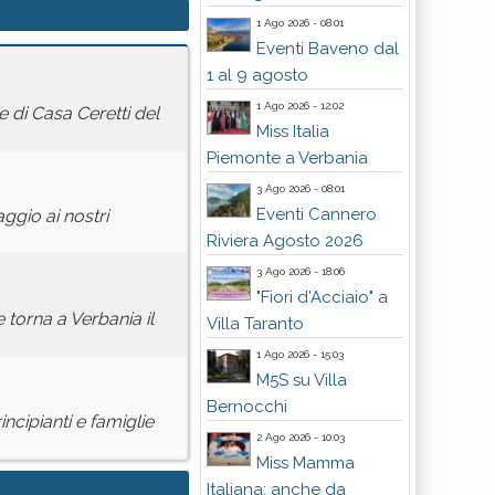
1 Ago 2026 - 08:01
Eventi Baveno dal
1 al 9 agosto
1 Ago 2026 - 12:02
e di Casa Ceretti del
Miss Italia
Piemonte a Verbania
3 Ago 2026 - 08:01
Eventi Cannero
ggio ai nostri
Riviera Agosto 2026
3 Ago 2026 - 18:06
"Fiori d'Acciaio" a
 torna a Verbania il
Villa Taranto
1 Ago 2026 - 15:03
M5S su Villa
Bernocchi
incipianti e famiglie
2 Ago 2026 - 10:03
Miss Mamma
Italiana: anche da