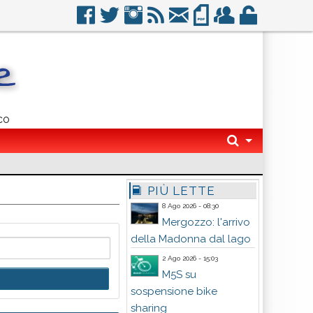
co
PIÙ LETTE
8 Ago 2026 - 08:30
Mergozzo: l'arrivo
della Madonna dal lago
2 Ago 2026 - 15:03
M5S su
sospensione bike
sharing