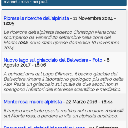
marinelli rosa
- nei post
Calendario
Riprese le ricerche dell'alpinista
- 11 Novembre 2024 -
Annunci
12:05
Le ricerche dell'alpinista tedesco Christoph Menacher,
scomparso da venerdì 20 settembre nella zona del
Monte
rosa
, sono state riprese domenica 10 novembre
2024.
Nuovo lago sul ghiacciaio del Belvedere - Foto
- 8
Agosto 2017 - 18:06
A quindici anni dal Lago Effimero, il bacino glaciale del
Belvedere rimane il laboratorio geologico più attivo delle
Alpi. Resta un ghiacciaio sul quale da due secoli non si
spengono i riflettori dell'interesse scientifico e mediatico.
Monte
rosa
: muore alpinista
- 22 Marzo 2016 - 16:44
Il tragico incedente questa mattina nel canalone
marinelli
sul Monte
rosa
, a perdere la vita un alpinista austriaco.