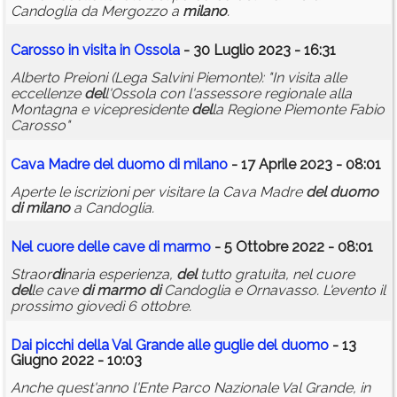
Candoglia da Mergozzo a
milano
.
Carosso in visita in Ossola
- 30 Luglio 2023 - 16:31
Alberto Preioni (Lega Salvini Piemonte): "In visita alle
eccellenze
del
l'Ossola con l'assessore regionale alla
Montagna e vicepresidente
del
la Regione Piemonte Fabio
Carosso"
Cava Madre
del
duomo
di
milano
- 17 Aprile 2023 - 08:01
Aperte le iscrizioni per visitare la Cava Madre
del
duomo
di
milano
a Candoglia.
Nel cuore
del
le cave
di
marmo
- 5 Ottobre 2022 - 08:01
Straor
di
naria esperienza,
del
tutto gratuita, nel cuore
del
le cave
di
marmo
di
Candoglia e Ornavasso. L'evento il
prossimo giovedì 6 ottobre.
Dai picchi
del
la Val Grande alle guglie
del
duomo
- 13
Giugno 2022 - 10:03
Anche quest'anno l'Ente Parco Nazionale Val Grande, in