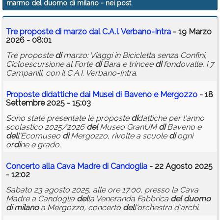
marmo del duomo di milano
- nei post
Calendario
Tre proposte
di
marzo dal C.A.I. Verbano-Intra
- 19 Marzo
Annunci
2026 - 08:01
Tre proposte
di
marzo: Viaggi in Bicicletta senza Confini,
Cicloescursione al Forte
di
Bara e trincee
di
fondovalle, i 7
Campanili, con il C.A.I. Verbano-Intra.
Proposte
di
dattiche dai Musei
di
Baveno e Mergozzo
- 18
Settembre 2025 - 15:03
Sono state presentate le proposte
di
dattiche per l'anno
scolastico 2025/2026
del
Museo GranUM
di
Baveno e
del
l'Ecomuseo
di
Mergozzo, rivolte a scuole
di
ogni
or
di
ne e grado.
Concerto alla Cava Madre
di
Candoglia
- 22 Agosto 2025
- 12:02
Sabato 23 agosto 2025, alle ore 17.00, presso la Cava
Madre a Candoglia
del
la Veneranda Fabbrica
del
duomo
di
milano
a Mergozzo, concerto
del
l'orchestra d'archi.