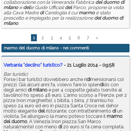
collaborazione con la Veneranda Fabbrica
del
duomo
di
milano
e
del
le Guide Ufficiali
del
Parco, propone la visita
alla Cava Madre
di
Candoglia il cui
marmo
è stato
prescelto e impiegato per la realizzazione
del
duomo
di
milano
.
1
2
3
4
5
6
7
»
marmo del duomo di milano
- nei commenti
Verbania "declino" turistico?
- 21 Luglio 2014 - 09:58
Bar turistici
Forse i bar turistici dovrebbero anche ri
di
mensionarsi coi
prezzi. Già alcuni anni fa, volevo fare lo splen
di
do con
degli amici
di
milano
e per 4 coppette gelato (servite al
tavolino) ho speso 48 euro. L'anno scorso a Firenze, per 2
pizze (non margherite), 1 bibita, 1 birra, 2 tiramisù ho
speso 24 euro ed ero in piazza Santa Croce nel dehor
molto elegante
del
ristorante, con intrattenimento
di
un
violista. Se allungavo la mano potevo toccare il
marmo
del
duomo
. A Venezia (non piazza San Marco
naturalmente) con meno
di
20 euro si fa cena completa.