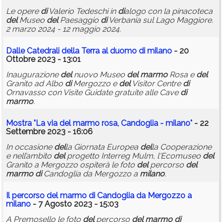
Le opere
di
Valerio Tedeschi in
di
alogo con la pinacoteca
del
Museo
del
Paesaggio
di
Verbania sul Lago Maggiore.
2 marzo 2024 - 12 maggio 2024.
Dalle Catedrali
del
la Terra al
duomo
di
milano
- 20
Ottobre 2023 - 13:01
Inaugurazione
del
nuovo Museo
del
marmo
Rosa e
del
Granito ad Albo
di
Mergozzo e
del
Visitor Centre
di
Ornavasso con Visite Guidate gratuite alle Cave
di
marmo
.
Mostra "La via
del
marmo
rosa, Candoglia -
milano
"
- 22
Settembre 2023 - 16:06
In occasione
del
la Giornata Europea
del
la Cooperazione
e nell’ambito
del
progetto Interreg Mulm, l'Ecomuseo
del
Granito a Mergozzo ospiterà le foto
del
percorso
del
marmo
di
Candoglia da Mergozzo a
milano
.
Il percorso
del
marmo
di
Candoglia da Mergozzo a
milano
- 7 Agosto 2023 - 15:03
A Premosello le foto
del
percorso
del
marmo
di