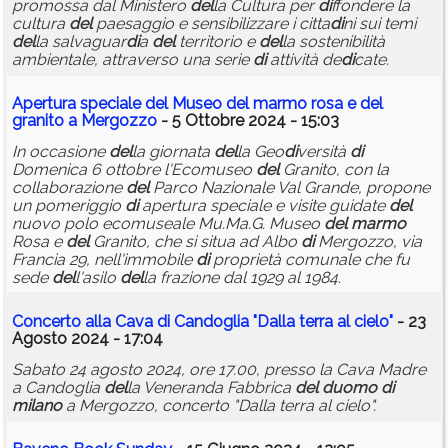
promossa dal Ministero
del
la Cultura per
di
ffondere la
cultura
del
paesaggio e sensibilizzare i citta
di
ni sui temi
del
la salvaguar
di
a
del
territorio e
del
la sostenibilità
ambientale, attraverso una serie
di
attività de
di
cate.
Apertura speciale
del
Museo
del
marmo
rosa e
del
granito a Mergozzo
- 5 Ottobre 2024 - 15:03
In occasione
del
la giornata
del
la Geo
di
versità
di
Domenica 6 ottobre l'Ecomuseo
del
Granito, con la
collaborazione
del
Parco Nazionale Val Grande, propone
un pomeriggio
di
apertura speciale e visite guidate
del
nuovo polo ecomuseale Mu.Ma.G. Museo
del
marmo
Rosa e
del
Granito, che si situa ad Albo
di
Mergozzo, via
Francia 29, nell'immobile
di
proprietà comunale che fu
sede
del
l'asilo
del
la frazione dal 1929 al 1984.
Concerto alla Cava
di
Candoglia "Dalla terra al cielo"
- 23
Agosto 2024 - 17:04
Sabato 24 agosto 2024, ore 17.00, presso la Cava Madre
a Candoglia
del
la Veneranda Fabbrica
del
duomo
di
milano
a Mergozzo, concerto "Dalla terra al cielo".