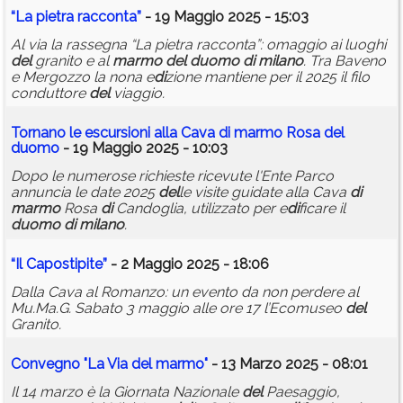
“La pietra racconta”
- 19 Maggio 2025 - 15:03
Al via la rassegna “La pietra racconta”: omaggio ai luoghi
del
granito e al
marmo
del
duomo
di
milano
. Tra Baveno
e Mergozzo la nona e
di
zione mantiene per il 2025 il filo
conduttore
del
viaggio.
Tornano le escursioni alla Cava
di
marmo
Rosa
del
duomo
- 19 Maggio 2025 - 10:03
Dopo le numerose richieste ricevute l'Ente Parco
annuncia le date 2025
del
le visite guidate alla Cava
di
marmo
Rosa
di
Candoglia, utilizzato per e
di
ficare il
duomo
di
milano
.
“Il Capostipite”
- 2 Maggio 2025 - 18:06
Dalla Cava al Romanzo: un evento da non perdere al
Mu.Ma.G. Sabato 3 maggio alle ore 17 l’Ecomuseo
del
Granito.
Convegno "La Via
del
marmo
"
- 13 Marzo 2025 - 08:01
Il 14 marzo è la Giornata Nazionale
del
Paesaggio,