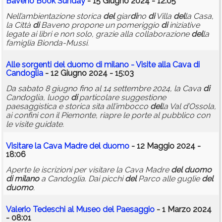
Baveno Book Sunday
- 15 Giugno 2024 - 12:05
Nell’ambientazione storica
del
giar
di
no
di
Villa
del
la Casa,
la Città
di
Baveno propone un pomeriggio
di
iniziative
legate ai libri e non solo, grazie alla collaborazione
del
la
famiglia Bionda-Mussi.
Alle sorgenti
del
duomo
di
milano
- Visite alla Cava
di
Candoglia
- 12 Giugno 2024 - 15:03
Da sabato 8 giugno fino al 14 settembre 2024, la Cava
di
Candoglia, luogo
di
particolare suggestione
paesaggistica e storica sita all’imbocco
del
la Val d’Ossola,
ai confini con il Piemonte, riapre le porte al pubblico con
le visite guidate.
Visitare la Cava Madre
del
duomo
- 12 Maggio 2024 -
18:06
Aperte le iscrizioni per visitare la Cava Madre
del
duomo
di
milano
a Candoglia. Dai picchi
del
Parco alle guglie
del
duomo
.
Valerio Tedeschi al Museo
del
Paesaggio
- 1 Marzo 2024
- 08:01