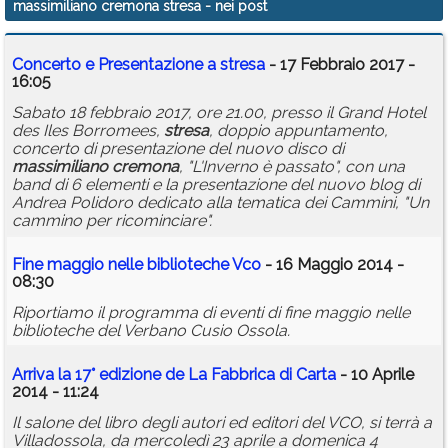
massimiliano cremona stresa
- nei post
Calendario
Concerto e Presentazione a
stresa
- 17 Febbraio 2017 -
Annunci
16:05
Sabato 18 febbraio 2017, ore 21.00, presso il Grand Hotel
des Iles Borromees,
stresa
, doppio appuntamento,
concerto di presentazione del nuovo disco di
massimiliano
cremona
, "L'Inverno è passato", con una
band di 6 elementi e la presentazione del nuovo blog di
Andrea Polidoro dedicato alla tematica dei Cammini, "Un
cammino per ricominciare".
Fine maggio nelle biblioteche Vco
- 16 Maggio 2014 -
08:30
Riportiamo il programma di eventi di fine maggio nelle
biblioteche del Verbano Cusio Ossola.
Arriva la 17° edizione de La Fabbrica di Carta
- 10 Aprile
2014 - 11:24
Il salone del libro degli autori ed editori del VCO, si terrà a
Villadossola, da mercoledì 23 aprile a domenica 4