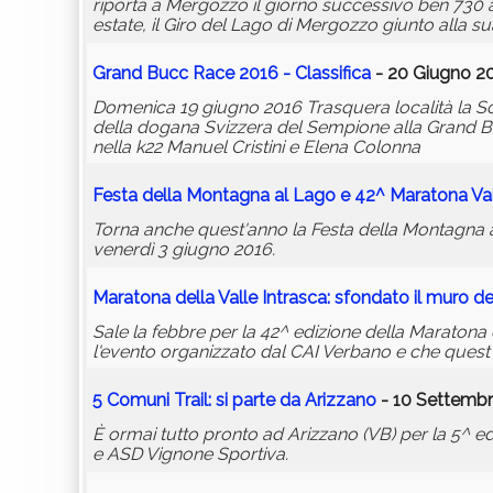
riporta a Mergozzo il giorno successivo ben 730 at
estate, il Giro del Lago di Mergozzo giunto alla s
Grand Bucc Race 2016 - Classifica
- 20 Giugno 20
Domenica 19 giugno 2016 Trasquera località la So
della dogana Svizzera del Sempione alla Grand Bu
nella k22 Manuel Cristini e Elena Colonna
Festa della Montagna al Lago e 42^ Maratona Val
Torna anche quest'anno la Festa della Montagna al
venerdì 3 giugno 2016.
Maratona della Valle Intrasca: sfondato il muro de
Sale la febbre per la 42^ edizione della Maratona 
l'evento organizzato dal CAI Verbano e che quest
5 Comuni Trail: si parte da Arizzano
- 10 Settembr
È ormai tutto pronto ad Arizzano (VB) per la 5^ e
e ASD Vignone Sportiva.