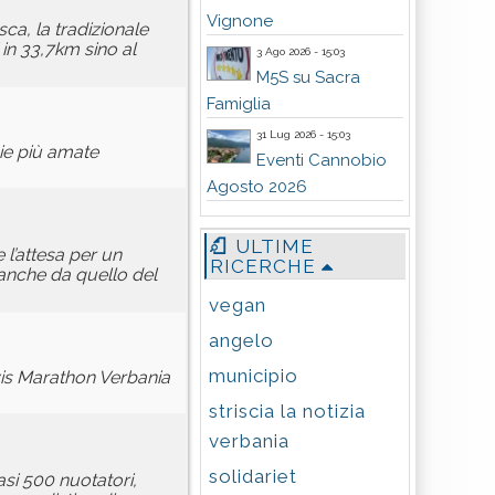
Vignone
ca, la tradizionale
 in 33,7km sino al
3 Ago 2026 - 15:03
M5S su Sacra
Famiglia
31 Lug 2026 - 15:03
ie più amate
Eventi Cannobio
Agosto 2026
ULTIME
 l’attesa per un
RICERCHE
 anche da quello del
vegan
angelo
municipio
is Marathon Verbania
striscia la notizia
verbania
solidariet
si 500 nuotatori,