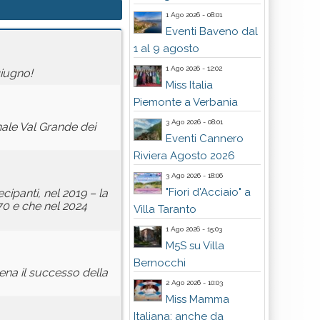
1 Ago 2026 - 08:01
Eventi Baveno dal
1 al 9 agosto
1 Ago 2026 - 12:02
giugno!
Miss Italia
Piemonte a Verbania
3 Ago 2026 - 08:01
ale Val Grande dei
Eventi Cannero
Riviera Agosto 2026
3 Ago 2026 - 18:06
"Fiori d'Acciaio" a
cipanti, nel 2019 – la
0 e che nel 2024
Villa Taranto
1 Ago 2026 - 15:03
M5S su Villa
Bernocchi
rena il successo della
2 Ago 2026 - 10:03
Miss Mamma
Italiana: anche da