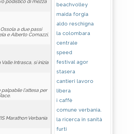
ivo podistico di mezza
beachvolley
maida forgia
aldo reschigna
 Ossola a due passi
la colombara
ela e Alberto Comazzi,
centrale
speed
festival agor
lle Intrasca, si inizia
stasera
cantieri lavoro
palpabile l'attesa per
libera
Race.
i caffè
comune verbania.
AVIS Marathon Verbania
la ricerca in sanità
furti