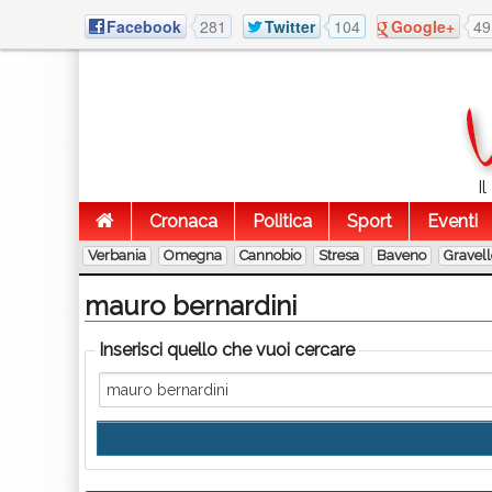
Facebook
281
Twitter
104
Google+
49
I
Cronaca
Politica
Sport
Eventi
Verbania
Omegna
Cannobio
Stresa
Baveno
Gravel
mauro bernardini
Inserisci quello che vuoi cercare