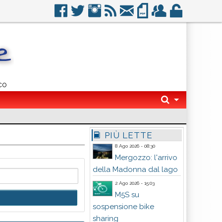
co
PIÙ LETTE
8 Ago 2026 - 08:30
Mergozzo: l'arrivo
della Madonna dal lago
2 Ago 2026 - 15:03
M5S su
sospensione bike
sharing