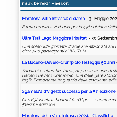
mauro bernardini
- nei post
Maratona Valle Intrasca: ci siamo
- 31 Maggio 202
È tutto pronto a Verbania per la 49ª edizione del
Ultra Trail Lago Maggiore i risultati
- 30 Settembre
Una splendida giornata di sole si è affacciata s
circa 500 partecipanti al IV UTLM.
La Baceno-Devero-Crampiolo festeggia 50 anni
-
Sabato 14 settembre torna, dopo alcuni anni di stop
Baceno Devero Crampiolo, una delle gare storich
taglia l’importante traguardo delle cinquanta edizi
Sgamela'a d'Vigezz: successo per la 51° edizione
Con 632 iscritti la Sgamela’a d’Vigezz si conferma 
51esima edizione.
Maratona della Valle Intrasca 2024 - Classifiche
- 