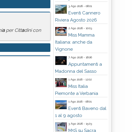
3 Ago 2026 - 08:01
Eventi Cannero
Riviera Agosto 2026
2 Ago 2026 - 10:03
ni
a
per Citt
a
dini con
Miss Mamma
Italiana: anche da
Vignone
7 Ago 2026 - 18:06
Appuntamenti a
Madonna del Sasso
1 Ago 2026 - 12:02
Miss Italia
Piemonte a Verbania
1 Ago 2026 - 08:01
Eventi Baveno dal
1 al 9 agosto
3 Ago 2026 - 15:03
M5S su Sacra