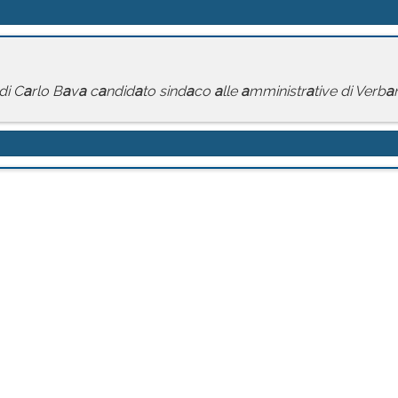
 di C
a
rlo B
a
v
a
c
a
ndid
a
to sind
a
co
a
lle
a
mministr
a
tive di Verb
a