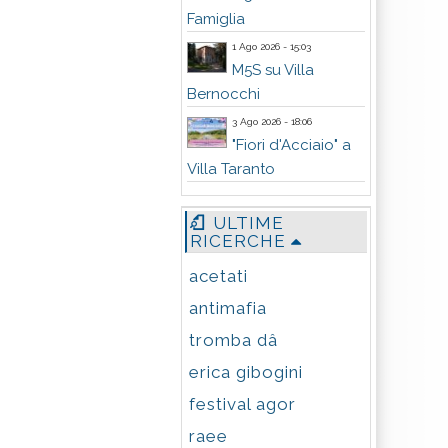
Famiglia
1 Ago 2026 - 15:03
M5S su Villa
Bernocchi
3 Ago 2026 - 18:06
"Fiori d'Acciaio" a
Villa Taranto
ULTIME
RICERCHE
acetati
antimafia
tromba dâ
erica gibogini
festival agor
raee