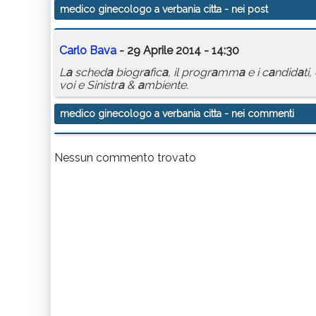
medico ginecologo a verbania citta
- nei post
C
a
rlo B
a
v
a
- 29 Aprile 2014 - 14:30
L
a
sched
a
biogr
a
fic
a
, il progr
a
mm
a
e i c
a
ndid
a
ti,
voi e Sinistr
a
&
a
mbiente.
medico ginecologo a verbania citta
- nei commenti
Nessun commento trovato