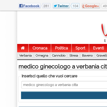
Facebook
281
Twitter
104
Google+
49
I
Cronaca
Politica
Sport
Eventi
Verbania
Omegna
Cannobio
Stresa
Baveno
Gravel
medico ginecologo a verbania cit
Inserisci quello che vuoi cercare