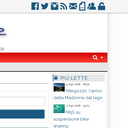
co
PIÙ LETTE
9 Ago 2026 - 08:30
Mergozzo: l'arrivo
della Madonna dal lago
2 Ago 2026 - 15:03
M5S su
sospensione bike
sharing