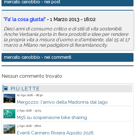
mercato canobbio
- nei post
Calendario
"Fa' la cosa giusta!"
- 1 Marzo 2013 - 18:02
Annunci
Dieci anni di consumo critico e di stili di vita sostenibili.
Anche Verbania porta in fiera prodotti e idee per rendere
la propria vita a misura d'uomo e d'ambiente, dal 15 al 17
marzo a Milano nei padiglioni di fieramilanocity.
mercato canobbio
- nei commenti
Nessun commento trovato
PIÙ LETTE
10 Ago 2026 - 08:30
Mergozzo: l'arrivo della Madonna dal lago
2 Ago 2026 - 15:03
M5S su sospensione bike sharing
3 Ago 2026 - 08:01
Eventi Cannero Riviera Agosto 2026