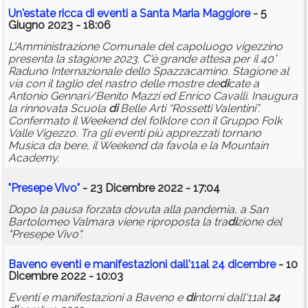
Un'estate ricca
di
eventi a Santa Maria Maggiore
- 5
Giugno 2023 - 18:06
L'Amministrazione Comunale del capoluogo vigezzino
presenta la stagione 2023. C'è grande attesa per il 40°
Raduno Internazionale dello Spazzacamino. Stagione al
via con il taglio del nastro delle mostre de
di
cate a
Antonio Gennari/Benito Mazzi ed Enrico Cavalli. Inaugura
la rinnovata Scuola
di
Belle Arti “Rossetti Valentini”.
Confermato il Weekend del folklore con il Gruppo Folk
Valle Vigezzo. Tra gli eventi più apprezzati tornano
Musica da bere, il Weekend da favola e la Mountain
Academy.
"Presepe Vivo"
- 23 Dicembre 2022 - 17:04
Dopo la pausa forzata dovuta alla pandemia, a San
Bartolomeo Valmara viene riproposta la tra
di
zione del
"Presepe Vivo".
Baveno eventi e manifestazioni dall'11al
24
di
cembre
- 10
Dicembre 2022 - 10:03
Eventi e manifestazioni a Baveno e
di
ntorni dall'11al
24