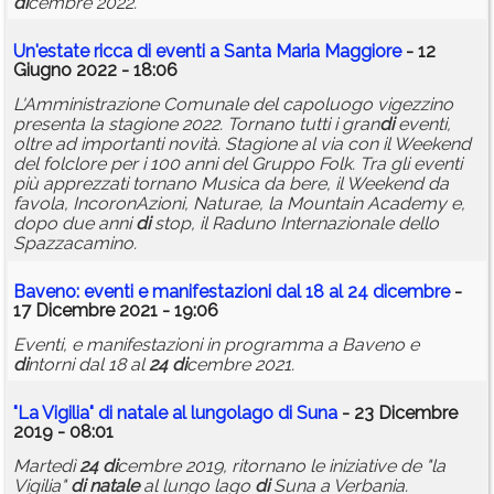
di
cembre 2022.
Un'estate ricca
di
eventi a Santa Maria Maggiore
- 12
Giugno 2022 - 18:06
L'Amministrazione Comunale del capoluogo vigezzino
presenta la stagione 2022. Tornano tutti i gran
di
eventi,
oltre ad importanti novità. Stagione al via con il Weekend
del folclore per i 100 anni del Gruppo Folk. Tra gli eventi
più apprezzati tornano Musica da bere, il Weekend da
favola, IncoronAzioni, Naturae, la Mountain Academy e,
dopo due anni
di
stop, il Raduno Internazionale dello
Spazzacamino.
Baveno: eventi e manifestazioni dal 18 al
24
di
cembre
-
17 Dicembre 2021 - 19:06
Eventi, e manifestazioni in programma a Baveno e
di
ntorni dal 18 al
24
di
cembre 2021.
"La Vigilia"
di
natale
al lungolago
di
Suna
- 23 Dicembre
2019 - 08:01
Martedì
24
di
cembre 2019, ritornano le iniziative de "la
Vigilia"
di
natale
al lungo lago
di
Suna a Verbania.