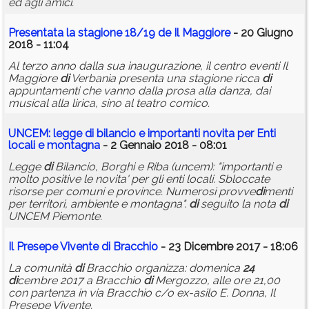
ed agli amici.
Presentata la stagione 18/19 de Il Maggiore
- 20 Giugno
2018 - 11:04
Al terzo anno dalla sua inaugurazione, il centro eventi Il
Maggiore
di
Verbania presenta una stagione ricca
di
appuntamenti che vanno dalla prosa alla danza, dai
musical alla lirica, sino al teatro comico.
UNCEM: legge
di
bilancio e importanti novita per Enti
locali e montagna
- 2 Gennaio 2018 - 08:01
Legge
di
Bilancio, Borghi e Riba (uncem): "importanti e
molto positive le novita' per gli enti locali. Sbloccate
risorse per comuni e province. Numerosi provve
di
menti
per territori, ambiente e montagna".
di
seguito la nota
di
UNCEM Piemonte.
Il Presepe Vivente
di
Bracchio
- 23 Dicembre 2017 - 18:06
La comunità
di
Bracchio organizza: domenica
24
di
cembre 2017 a Bracchio
di
Mergozzo, alle ore 21,00
con partenza in via Bracchio c/o ex-asilo E. Donna, Il
Presepe Vivente.