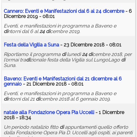
Cannero: Eventi e Manifestazioni dal 6 al
24
di
cembre
- 6
Dicembre 2019 - 08:01
Eventi, e manifestazioni in programma a Baveno e
di
ntorni dal 6 al
24
di
cembre 2019.
Festa della Vigilia a Suna
- 23 Dicembre 2018 - 08:01
Riportiamo il programma
di
lunedì
24
di
cembre 2018, per
l'ormai tra
di
zionale festa della Vigilia sul LungoLago
di
Suna.
Baveno: Eventi e Manifestazioni dal 21
di
cembre al 6
gennaio
- 21 Dicembre 2018 - 08:01
Eventi, e manifestazioni in programma a Baveno e
di
ntorni dal 21
di
cembre 2018 al 6 gennaio 2019.
natale
alla Fondazione Opera Pia Uccelli
- 1 Dicembre
2018 - 18:34
Un periodo natalizio fitto
di
appuntamenti quello offerto
dalla Fondazione Opera Pia D. Uccelli agli ospiti, ai parenti