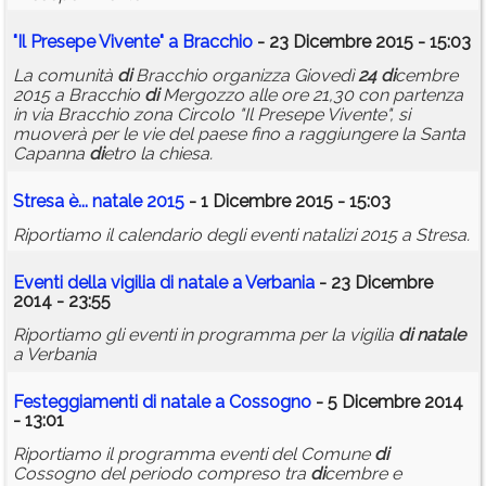
"Il Presepe Vivente" a Bracchio
- 23 Dicembre 2015 - 15:03
La comunità
di
Bracchio organizza Giovedì
24
di
cembre
2015 a Bracchio
di
Mergozzo alle ore 21,30 con partenza
in via Bracchio zona Circolo "Il Presepe Vivente", si
muoverà per le vie del paese fino a raggiungere la Santa
Capanna
di
etro la chiesa.
Stresa è...
natale
2015
- 1 Dicembre 2015 - 15:03
Riportiamo il calendario degli eventi natalizi 2015 a Stresa.
Eventi della vigilia
di
natale
a Verbania
- 23 Dicembre
2014 - 23:55
Riportiamo gli eventi in programma per la vigilia
di
natale
a Verbania
Festeggiamenti
di
natale
a Cossogno
- 5 Dicembre 2014
- 13:01
Riportiamo il programma eventi del Comune
di
Cossogno del periodo compreso tra
di
cembre e