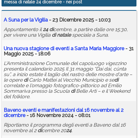
messa di natale 24 dicembre
- nei post
Calendario
A Suna per la Vigilia
- 23 Dicembre 2025 - 10:03
Annunci
Appuntamento il
24
di
cembre, a partire dalle ore 15:30,
per vivere una Vigilia
di
natale
speciale a Suna.
Una nuova stagione
di
eventi a Santa Maria Maggiore
- 31
Maggio 2025 - 18:06
L'Amministrazione Comunale del capoluogo vigezzino
presenta il calendario 2025 Il 31 maggio “Dai dai, cünta
su”, a inizio estate il taglio del nastro delle mostre d'arte –
le opere
di
Carlo Mattei al Vecchio Municipio e se
di
correlate e l'omaggio fotografico-pittorico ad Emilio
Sommariva presso la Scuola
di
Belle Arti – e il Weekend
del folklore.
Baveno eventi e manifestazioni dal 16 novembre al 2
di
cembre
- 16 Novembre 2024 - 08:01
Riportiamo il programma degli eventi a Baveno dal 16
novembre al 2
di
cembre 20
24
.