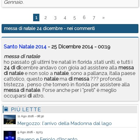
Gennaio.
1
2
3
4
5
6
7
»
messa di natale 24 dicembre
- nei commenti
Santo Natale 2014
- 25 Dicembre 2014 - 00:19
messa
di
natale
ho passato gli ultimi tre natali in florida ,stati uniti, e tutti i
24
di
di
cembre andavo con gioia ad assistere alla
messa
di
natale
e non solo a
natale
, sono a pallanza, italia paese
cattolico, questo
natale
ma
di
messa
??? profonda
tristezza , penso che tornerò in florida per assistere alla
messa
di
natale
. Forse anche per i "preti" è meglio
occuparsi
di
altro.
PIÙ LETTE
11 Ago 2026 - 08:30
Mergozzo: l'arrivo della Madonna dal lago
9 Ago 2026 - 15:03
Baveno e Feriolo d'Incanto