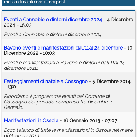
messa di natale orari
- nei post
Calendario
Eventi a Cannobio e
di
ntorni
di
cembre 2024
- 4 Dicembre
Annunci
2024 - 15:03
Eventi a Cannobio e
di
ntorni
di
cembre 2024
Baveno eventi e manifestazioni dall'11al 24
di
cembre
- 10
Dicembre 2022 - 10:03
Eventi e manifestazioni a Baveno e
di
ntorni dall'11al 24
di
cembre 2022.
Festeggiamenti
di
natale
a Cossogno
- 5 Dicembre 2014
- 13:01
Riportiamo il programma eventi del Comune
di
Cossogno del periodo compreso tra
di
cembre e
Gennaio.
Manifestazioni in Ossola
- 16 Gennaio 2013 - 07:07
Ecco l'elenco
di
tutte le manifestazioni in Ossola nel mese
di
Gennaio 2013.