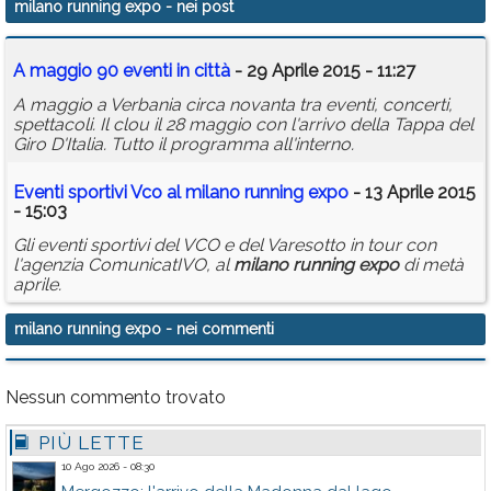
milano running expo
- nei post
Calendario
A maggio 90 eventi in città
- 29 Aprile 2015 - 11:27
Annunci
A maggio a Verbania circa novanta tra eventi, concerti,
spettacoli. Il clou il 28 maggio con l'arrivo della Tappa del
Giro D'Italia. Tutto il programma all'interno.
Eventi sportivi Vco al
milano
running
expo
- 13 Aprile 2015
- 15:03
Gli eventi sportivi del VCO e del Varesotto in tour con
l'agenzia ComunicatIVO, al
milano
running
expo
di metà
aprile.
milano running expo
- nei commenti
Nessun commento trovato
PIÙ LETTE
10 Ago 2026 - 08:30