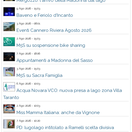
Mergozzo: l'arrivo della Madonna dal lago
9 Ago 2026 - 15:03
Baveno e Feriolo d'Incanto
3 Ago 2026 - 08:01
Eventi Cannero Riviera Agosto 2026
2 Ago 2026 - 15:03
M5S su sospensione bike sharing
7 Ago 2026 - 18:06
Appuntamenti a Madonna del Sasso
3 Ago 2026 - 15:03
M5S su Sacra Famiglia
6 Ago 2026 - 10:03
Acqua Novara VCO: nuova presa a lago zona Villa
Taranto
2 Ago 2026 - 10:03
Miss Mamma Italiana: anche da Vignone
7 Ago 2026 - 10:20
PD: lugolago intitolato a Ramelli scelta divisiva