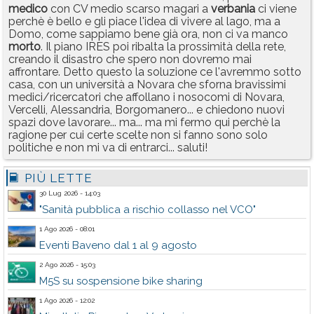
medico
con CV medio scarso magari a
verbania
ci viene
perchè è bello e gli piace l'idea di vivere al lago, ma a
Domo, come sappiamo bene già ora, non ci va manco
morto
. Il piano IRES poi ribalta la prossimità della rete,
creando il disastro che spero non dovremo mai
affrontare. Detto questo la soluzione ce l'avremmo sotto
casa, con un università a Novara che sforna bravissimi
medici/ricercatori che affollano i nosocomi di Novara,
Vercelli, Alessandria, Borgomanero... e chiedono nuovi
spazi dove lavorare... ma... ma mi fermo qui perchè la
ragione per cui certe scelte non si fanno sono solo
politiche e non mi va di entrarci... saluti!
PIÙ LETTE
30 Lug 2026 - 14:03
"Sanità pubblica a rischio collasso nel VCO"
1 Ago 2026 - 08:01
Eventi Baveno dal 1 al 9 agosto
2 Ago 2026 - 15:03
M5S su sospensione bike sharing
1 Ago 2026 - 12:02