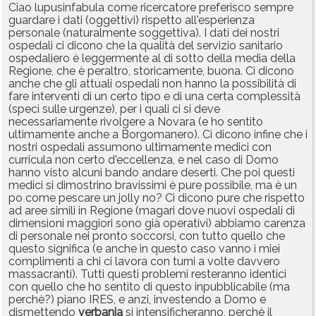
Ciao lupusinfabula come ricercatore preferisco sempre
guardare i dati (oggettivi) rispetto all'esperienza
personale (naturalmente soggettiva). I dati dei nostri
ospedali ci dicono che la qualità del servizio sanitario
ospedaliero è leggermente al di sotto della media della
Regione, che è peraltro, storicamente, buona. Ci dicono
anche che gli attuali ospedali non hanno la possibilità di
fare interventi di un certo tipo e di una certa complessità
(speci sulle urgenze), per i quali ci si deve
necessariamente rivolgere a Novara (e ho sentito
ultimamente anche a Borgomanero). Ci dicono infine che i
nostri ospedali assumono ultimamente medici con
curricula non certo d'eccellenza, e nel caso di Domo
hanno visto alcuni bando andare deserti. Che poi questi
medici si dimostrino bravissimi è pure possibile, ma è un
po come pescare un jolly no? Ci dicono pure che rispetto
ad aree simili in Regione (magari dove nuovi ospedali di
dimensioni maggiori sono già operativi) abbiamo carenza
di personale nei pronto soccorsi, con tutto quello che
questo significa (e anche in questo caso vanno i miei
complimenti a chi ci lavora con turni a volte davvero
massacranti). Tutti questi problemi resteranno identici
con quello che ho sentito di questo inpubblicabile (ma
perchè?) piano IRES, e anzi, investendo a Domo e
dismettendo
verbania
si intensificheranno, perchè il