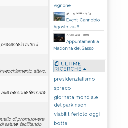
Vignone
31 Lug 2026 - 15:03
Eventi Cannobio
Agosto 2026
7 Ago 2026 - 18:06
Appuntamenti a
 pr
e
s
e
nt
e
in tutto il
Madonna del Sasso
ULTIME
RICERCHE
inv
e
cchiam
e
nto attivo.
presidenzialismo
spreco
 all
e
p
e
rson
e
f
e
rmat
e
giornata mondiale
del parkinson
viabilit feriolo oggi
qu
e
llo di promuov
e
r
e
botta
di salut
e
, facilitando