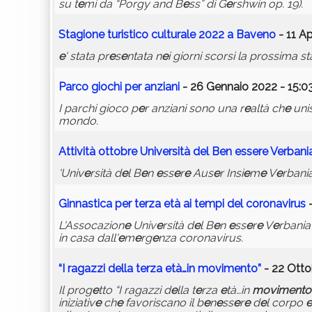
su t
e
mi da “Porgy and B
e
ss” di G
e
rshwin op. 19).
Stagion
e
turistico cultural
e
2022 a Bav
e
no
- 11 Ap
e
' stata pr
e
s
e
ntata n
e
i giorni scorsi la prossima s
Parco giochi p
e
r anziani
- 26 Gennaio 2022 - 15:0
I parchi gioco p
e
r anziani sono una r
e
altà ch
e
uni
mondo.
Attività ottobr
e
Univ
e
rsità d
e
l B
e
n
e
ss
e
r
e
V
e
rbani
'Univ
e
rsità d
e
l B
e
n
e
ss
e
r
e
Aus
e
r Insi
e
m
e
V
e
rbania
Ginnastica p
e
r t
e
rza
e
tà ai t
e
mpi d
e
l coronavirus
-
L'Assocazion
e
Univ
e
rsità d
e
l B
e
n
e
ss
e
r
e
V
e
rbania
in casa dall'
e
m
e
rg
e
nza coronavirus.
“I ragazzi d
e
lla t
e
rza
e
tà…in
movim
e
nto
”
- 22 Otto
Il prog
e
tto “I ragazzi d
e
lla t
e
rza
e
tà…in
movim
e
nto
iniziativ
e
ch
e
favoriscano il b
e
n
e
ss
e
r
e
d
e
l corpo
e