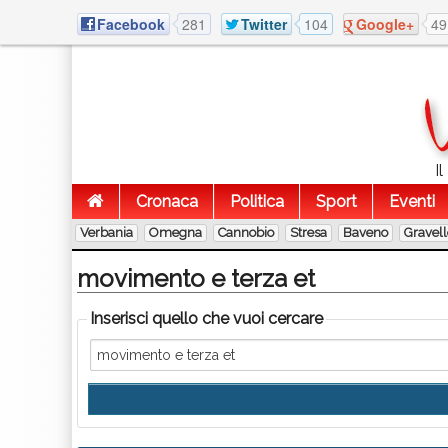
Facebook
281
Twitter
104
Google+
49
I
Cronaca
Politica
Sport
Eventi
Verbania
Omegna
Cannobio
Stresa
Baveno
Gravel
movimento e terza et
Inserisci quello che vuoi cercare