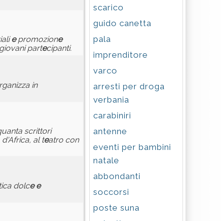
scarico
guido canetta
pala
iali
e
promozion
e
 giovani part
e
cipanti.
imprenditore
varco
ganizza in
arresti per droga
verbania
carabiniri
antenne
uanta scrittori
'Africa, al t
e
atro con
eventi per bambini
natale
abbondanti
ica dolc
e
e
soccorsi
poste suna