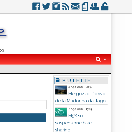
co
PIÙ LETTE
9 Ago 2026 - 08:30
Mergozzo: l'arrivo
della Madonna dal lago
2 Ago 2026 - 15:03
M5S su
sospensione bike
sharing