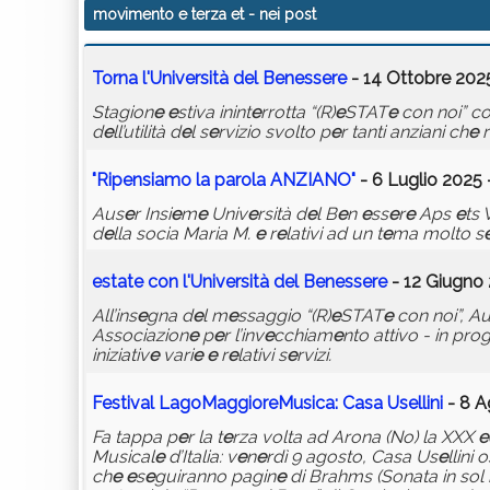
movimento e terza et
- nei post
Torna l'Univ
e
rsità d
e
l B
e
n
e
ss
e
r
e
- 14 Ottobre 2025
Stagion
e
e
stiva inint
e
rrotta “(R)
e
STAT
e
con noi” c
d
e
ll’utilità d
e
l s
e
rvizio svolto p
e
r tanti anziani ch
e
r
"Rip
e
nsiamo la parola ANZIANO"
- 6 Luglio 2025 
Aus
e
r Insi
e
m
e
Univ
e
rsità d
e
l B
e
n
e
ss
e
r
e
Aps
e
ts 
d
e
lla socia Maria M.
e
r
e
lativi ad un t
e
ma molto s
e
stat
e
con l'Univ
e
rsità d
e
l B
e
n
e
ss
e
r
e
- 12 Giugno 
All’ins
e
gna d
e
l m
e
ssaggio “(R)
e
STAT
e
con noi”, A
Associazion
e
p
e
r l’inv
e
cchiam
e
nto attivo - in p
iniziativ
e
vari
e
e
r
e
lativi s
e
rvizi.
F
e
stival LagoMaggior
e
Musica: Casa Us
e
llini
- 8 A
Fa tappa p
e
r la t
e
rza volta ad Arona (No) la XXX
e
Musical
e
d’Italia: v
e
n
e
rdì 9 agosto, Casa Us
e
llini 
ch
e
e
s
e
guiranno pagin
e
di Brahms (Sonata in sol