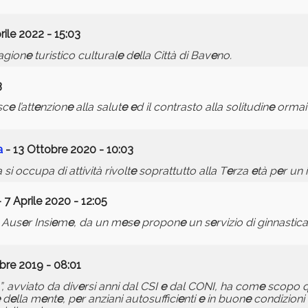
rile 2022 - 15:03
tagion
e
turistico cultural
e
d
e
lla Città di Bav
e
no.
3
sc
e
l’att
e
nzion
e
alla salut
e
e
d il contrasto alla solitudin
e
ormai
a
- 13 Ottobre 2020 - 10:03
 si occupa di attività rivolt
e
soprattutto alla T
e
rza
e
tà p
e
r un 
 7 Aprile 2020 - 12:05
 Aus
e
r Insi
e
m
e
, da un m
e
s
e
propon
e
un s
e
rvizio di ginnastica
bre 2019 - 08:01
”, avviato da div
e
rsi anni dal CSI
e
dal CONI, ha com
e
scopo 
d
e
lla m
e
nt
e
, p
e
r anziani autosuffici
e
nti
e
in buon
e
condizioni 