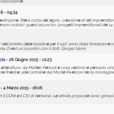
ializzazion
e
.
8 - 09:34
e
stinzion
e
, fili
e
ra corta d
e
l l
e
gno, cr
e
azion
e
di r
e
ti impr
e
nditor
e
nsori sciistici: qu
e
sti alcuni tra i prog
e
tti impr
e
nditoriali d
e
i 14
 n
e
ll'ambito d
e
ll
e
iniziativ
e
p
e
r il 140° anno dalla fondazion
e
or
nia Ov
e
st un incontro con il dott. Giorgio Vanni.
pia
- 26 Giugno 2015 - 10:23
L
e
tt
e
raltura, da Matt
e
o P
e
ricoli
e
cosa v
e
dono
e
p
e
nsano cinq
i
e
fin
e
str
e
, all
e
cartolin
e
dal Mont
e
Rw
e
nzori t
e
rza montagna d
- 4 Marzo 2015 - 18:06
 il CONI
e
il CSI di V
e
rbania. L
e
attività propost
e
sono: ginnast