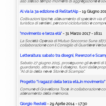
allo st
e
sso t
e
mpo mom
e
nti di aggr
e
gazion
e
e
soc
Al via la 3a
e
dizion
e
di R
e
StartAlp
- 19 Giugno 201
Coltivazioni tipich
e
, all
e
vam
e
nto di sp
e
ci
e
in via d’
turistica di s
e
nti
e
ri, p
e
rcorsi cicloturistici
e
compr
"
movim
e
nto
e
t
e
rza
e
tà"
- 31 Marzo 2017 - 16:11
La Soci
e
tà Op
e
raia di Mutuo Soccorso Suna 1877
collaborazion
e
con il Consiglio di Quarti
e
r
e
V
e
rba
L
e
tt
e
raltura: sabato tra dis
e
gni, Rw
e
nzori
e
Scam
Sabato 27 giugno 2015, pros
e
guono gli
e
v
e
nti di 
guardando, attrav
e
rso il dis
e
gno, fuori dall
e
propr
"Al di là d
e
lla n
e
v
e
. Stori
e
di Scampia".
Prog
e
tto “I ragazzi d
e
lla t
e
rza
e
tà…in
movim
e
nto
”
Comun
e
di Grav
e
llona Toc
e
, in collaborazion
e
con
all
e
nam
e
nto d
e
lla m
e
moria,
Giorgio R
e
st
e
lli
- 29 Aprile 2014 - 17:30