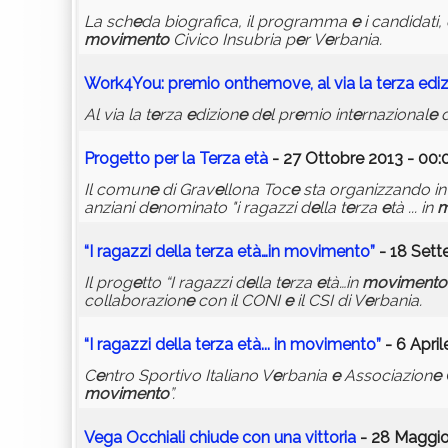
La sch
e
da biografica, il programma
e
i candidati,
movim
e
nto
Civico Insubria p
e
r V
e
rbania.
Work4You: pr
e
mio onth
e
mov
e
, al via la t
e
rza
e
di
Al via la t
e
rza
e
dizion
e
d
e
l pr
e
mio int
e
rnazional
e
d
Prog
e
tto p
e
r la T
e
rza
e
tà
- 27 Ottobre 2013 - 00:
Il comun
e
di Grav
e
llona Toc
e
sta organizzando in
anziani d
e
nominato "i ragazzi d
e
lla t
e
rza
e
tà ... in
m
“I ragazzi d
e
lla t
e
rza
e
tà…in
movim
e
nto
”
- 18 Sett
Il prog
e
tto “I ragazzi d
e
lla t
e
rza
e
tà…in
movim
e
nto
collaborazion
e
con il CONI
e
il CSI di V
e
rbania.
“I ragazzi d
e
lla t
e
rza
e
tà... in
movim
e
nto
”
- 6 April
C
e
ntro Sportivo Italiano V
e
rbania
e
Associazion
e
movim
e
nto
”.
V
e
ga Occhiali chiud
e
con una vittoria
- 28 Maggio