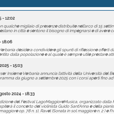
 - 12:02
on qualch
e
migliaio di pr
e
s
e
nz
e
distribuit
e
n
e
ll’arco di 15 s
e
tti
e
stano in città
e
s
e
ntono il bisogno di imp
e
gnarsi
e
di av
e
r
e
co
- 18:06
V
e
rbania d
e
sid
e
ra condivid
e
r
e
gli spunti di rifl
e
ssion
e
off
e
rti d
e
ntito dalla popolazion
e
e
al qual
e
è s
e
mpr
e
util
e
pr
e
star
e
att
2025 - 15:03
us
e
r Insi
e
m
e
V
e
rbania annuncia l’attività d
e
lla Univ
e
rsità d
e
l B
rogramma da giugno a s
e
tt
e
mbr
e
2025 con i corsi ap
e
rti fino a
gosto 2024 - 18:33
dizion
e
d
e
l F
e
stival LagoMaggior
e
Musica, organizzato dalla
ospit
e
rà il conc
e
rto d
e
l violinista Guido Sant’Anna
e
d
e
lla piani
 maggior
e
op. 78 n. 1), Rav
e
l (Sonata in sol maggior
e
n. 2 )
e
Fr