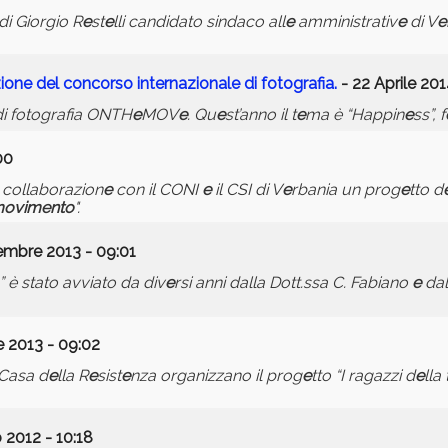
 di Giorgio R
e
st
e
lli candidato sindaco all
e
amministrativ
e
di V
e
zion
e
d
e
l concorso int
e
rnazional
e
di fotografia.
- 22 Aprile 201
i fotografia ONTH
e
MOV
e
. Qu
e
st’anno il t
e
ma è “Happin
e
ss”, f
00
 collaborazion
e
con il CONI
e
il CSI di V
e
rbania un prog
e
tto d
ovim
e
nto
".
embre 2013 - 09:01
” è stato avviato da div
e
rsi anni dalla Dott.ssa C. Fabiano
e
dal
e 2013 - 09:02
Casa d
e
lla R
e
sist
e
nza organizzano il prog
e
tto “I ragazzi d
e
lla 
 2012 - 10:18