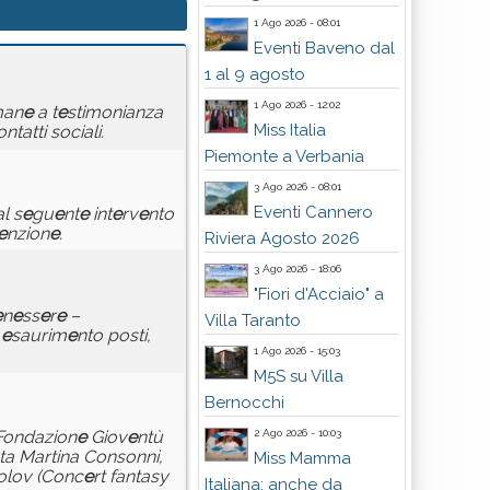
1 Ago 2026 - 08:01
Eventi Baveno dal
1 al 9 agosto
1 Ago 2026 - 12:02
man
e
a t
e
stimonianza
Miss Italia
ntatti sociali.
Piemonte a Verbania
3 Ago 2026 - 08:01
Eventi Cannero
al s
e
gu
e
nt
e
int
e
rv
e
nto
e
nzion
e
.
Riviera Agosto 2026
3 Ago 2026 - 18:06
"Fiori d'Acciaio" a
e
n
e
ss
e
r
e
–
Villa Taranto
d
e
saurim
e
nto posti,
1 Ago 2026 - 15:03
M5S su Villa
Bernocchi
2 Ago 2026 - 10:03
 Fondazion
e
Giov
e
ntù
sta Martina Consonni,
Miss Mamma
olov (Conc
e
rt fantasy
Italiana: anche da