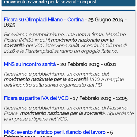
movimento nazionale per la sovranit
- nei post
Calendario
Ficara su Olimpiadi Mi
la
no - Cortina
- 25 Giugno 2019 -
Annunci
16:25
Riceviamo e pubblichiamo, una nota a firma, Massimo
Ficara (MNS), in cui il
movimento
nazionale
per
la
sovranit
à del VCO interviene sul
la
vicenda: le Olimpiadi
2026 e le Paralimpiadi saranno un orgoglio italiano.
MNS su incontro sanità
- 20 Febbraio 2019 - 08:01
Riceviamo e pubblichiamo, un comunicato del
movimento
nazionale
per
la
sovranit
à VCO a margine
dell'incontro sul
la
sanità organizzato dal PD
Ficara su partite IVA del VCO
- 17 Febbraio 2019 - 12:05
Riceviamo e pubblichiamo, un comunicato di Massimo
Ficara,
movimento
nazionale
per
la
sovranit
à, riguardante
le imprese artigiane nel VCO.
MNS: evento fieristico
per
il ri
la
ncio del
la
voro
- 5