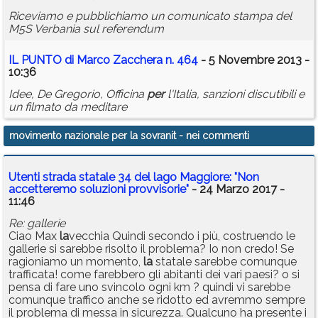
Riceviamo e pubblichiamo un comunicato stampa del
M5S Verbania sul referendum
IL PUNTO di Marco Zacchera n. 464
- 5 Novembre 2013 -
10:36
Idee, De Gregorio, Officina
per
l'Italia, sanzioni discutibili e
un filmato da meditare
movimento nazionale per la sovranit
- nei commenti
Utenti strada statale 34 del lago Maggiore: "Non
accetteremo soluzioni provvisorie"
- 24 Marzo 2017 -
11:46
Re: gallerie
Ciao Max
la
vecchia Quindi secondo i più, costruendo le
gallerie si sarebbe risolto il problema? Io non credo! Se
ragioniamo un momento,
la
statale sarebbe comunque
trafficata! come farebbero gli abitanti dei vari paesi? o si
pensa di fare uno svincolo ogni km ? quindi vi sarebbe
comunque traffico anche se ridotto ed avremmo sempre
il problema di messa in sicurezza. Qualcuno ha presente i