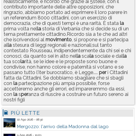
realisticamente, e ricordo che grazie ai 5stelle, con il
contributo importante delle altre opposizioni, che
ringrazio, abbiamo portato ad esprimere il loro parere in
un referendum 8000 cittadini, con un esercizio di
democrazia, che di questi tempi è una rarità. È stata
la
prima volta nel
la
storia di Verbania che si decide su di un
tema prettamente cittadino.Ricordo sia a te che ad altri
che iscrivendosi al
movimento
, si propone e si partecipa
al
la
stesura di leggi regionali e nazionali,sul tanto
contestato Rousseau, indipendentemente da chi sei e chi
conosci, da quanto sei in alto nel
la
sca
la
sociale e dal
la
tua sco
la
rità, se le idee e le proposte sono buone e
condivise, non hanno colore e paternità si votano e se
passano tutto l'iter burocratico, è Legge.....
per
i Cittadini
fatta da Cittadini. Se dobbiamo sbagliare che si sbagli
con
la
partecipazione più ampia possibile, forse
accetteremo anche gli errori, ed impareremmo da essi,
con
la
s
per
anza di riuscire a costruire un futuro sereno ai
nostri figli
PIÙ LETTE
10 Ago 2026 - 08:30
Mergozzo: l'arrivo della Madonna dal lago
9 Ago 2026 - 15:03