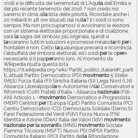
crolli e le difficoltà dei terremotati di L'Aqui
la
dell'Emilia e
del più recente terremoto del 2016 ? non credo noi
saremo in cima al
la
lista delle priorità. Ricordate anche i
20 miliardi in 48 ore sbucati dal nul
la
? li i soldi ci sono
sempre. Ma non proccupiamoci si avvicinano le elezioni,
con un sistema elettorale proporzionale e di coalizione,
sarà
la
sagra del simbolo più originale, quindi si
la
nceranno tutti in soluzioni e promesse mirabo
la
nti
per
i
frontalieri e non, Cetto
la
qualunque prevarrà e ricomincia
l'abbuffata dei rimborsi elettorali, ed i soldi
per
le o
per
e
necessarie si li pap
per
anno loro. Al momento da
Wikipedia risulta questa lista
https://it.wikipedia.org/wiki/Partiti_politici_italiani#I_parti
ti_attuali Partito Democratico (PD)
movimento
5 Stelle
(M5S) Forza Italia (FI) Sinistra Italiana (SI) Lega Nord (LN)
Alleanza Liberalpopo
la
re-Autonomie (A
la
) Conservatori e
Riformisti (CoR) Fratelli d'Italia - Alleanza
nazionale
(FdI-
AN) Articolo 1 -
movimento
Democratico e Progressista
(MDP) Centristi
per
l'Europa (CpE) Partito Comunista (PC)
Centro Democratico (CD) Democrazia Solidale (Demo.S)
Fare! Federazione dei Verdi (FdV) Forza Nuova (FN)
Identità e Azione (IDeA) Italia dei Valori (IdV)
movimento
nazionale
per
la
sovranit
à (MNS)
movimento
Sociale
Fiamma Tricolore (MSFT) Nuovo PSI (NPSI) Partito
Comunista Italiano (PCI) Partito del
la
Rifondazione