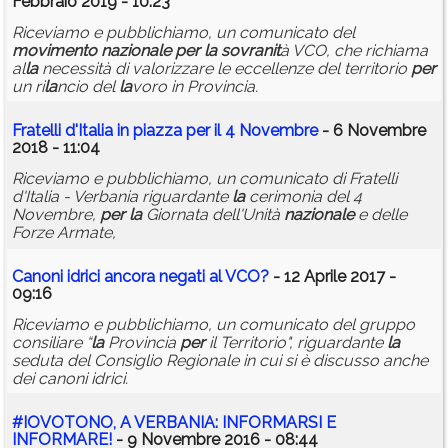
Febbraio 2019 - 10:23
Riceviamo e pubblichiamo, un comunicato del
movimento
nazionale
per
la
sovranit
à VCO, che richiama
al
la
necessità di valorizzare le eccellenze del territorio
per
un ri
la
ncio del
la
voro in Provincia.
Fratelli d'Italia in piazza
per
il 4 Novembre
- 6 Novembre
2018 - 11:04
Riceviamo e pubblichiamo, un comunicato di Fratelli
d'Italia - Verbania riguardante
la
cerimonia del 4
Novembre,
per
la
Giornata dell'Unità
nazionale
e delle
Forze Armate,
Canoni idrici ancora negati al VCO?
- 12 Aprile 2017 -
09:16
Riceviamo e pubblichiamo, un comunicato del gruppo
consiliare “
la
Provincia
per
il Territorio", riguardante
la
seduta del Consiglio Regionale in cui si è discusso anche
dei canoni idrici.
#IOVOTONO, A VERBANIA: INFORMARSI E
INFORMARE!
- 9 Novembre 2016 - 08:44