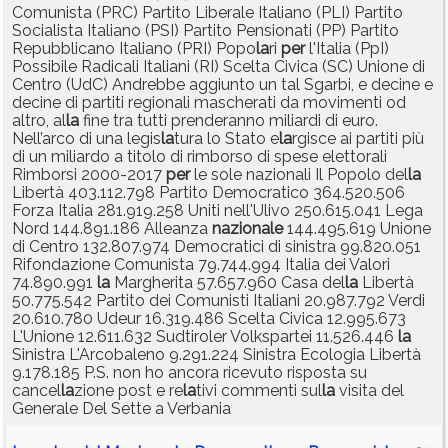
Comunista (PRC) Partito Liberale Italiano (PLI) Partito
Socialista Italiano (PSI) Partito Pensionati (PP) Partito
Repubblicano Italiano (PRI) Popo
la
ri
per
l'Italia (PpI)
Possibile Radicali Italiani (RI) Scelta Civica (SC) Unione di
Centro (UdC) Andrebbe aggiunto un tal Sgarbi, e decine e
decine di partiti regionali mascherati da movimenti od
altro, al
la
fine tra tutti prenderanno miliardi di euro.
Nell’arco di una legis
la
tura lo Stato e
la
rgisce ai partiti più
di un miliardo a titolo di rimborso di spese elettorali
Rimborsi 2000-2017
per
le sole nazionali Il Popolo del
la
Libertà 403.112.798 Partito Democratico 364.520.506
Forza Italia 281.919.258 Uniti nell'Ulivo 250.615.041 Lega
Nord 144.891.186 Alleanza
nazionale
144.495.619 Unione
di Centro 132.807.974 Democratici di sinistra 99.820.051
Rifondazione Comunista 79.744.994 Italia dei Valori
74.890.991
la
Margherita 57.657.960 Casa del
la
Libertà
50.775.542 Partito dei Comunisti Italiani 20.987.792 Verdi
20.610.780 Udeur 16.319.486 Scelta Civica 12.995.673
L'Unione 12.611.632 Sudtiroler Volkspartei 11.526.446
la
Sinistra L'Arcobaleno 9.291.224 Sinistra Ecologia Libertà
9.178.185 P.S. non ho ancora ricevuto risposta su
cancel
la
zione post e re
la
tivi commenti sul
la
visita del
Generale Del Sette a Verbania