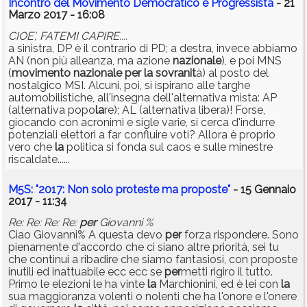
Incontro del Movimento Democratico e Progressista
- 21
Marzo 2017 - 16:08
CIOE', FATEMI CAPIRE....
a sinistra, DP è il contrario di PD; a destra, invece abbiamo
AN (non più alleanza, ma azione
nazionale
), e poi MNS
(
movimento
nazionale
per
la
sovranit
à) al posto del
nostalgico MSI. Alcuni, poi, si ispirano alle targhe
automobilistiche, all'insegna dell'alternativa mista: AP
(alternativa popo
la
re); AL (alternativa libera)! Forse,
giocando con acronimi e sigle varie, si cerca d'indurre
potenziali elettori a far confluire voti? Allora è proprio
vero che
la
politica si fonda sul caos e sulle minestre
riscaldate......
M5S: "2017: Non solo proteste ma proposte"
- 15 Gennaio
2017 - 11:34
Re: Re: Re: Re:
per
Giovanni %
Ciao Giovanni% A questa devo
per
forza rispondere. Sono
pienamente d'accordo che ci siano altre priorità, sei tu
che continui a ribadire che siamo fantasiosi, con proposte
inutili ed inattuabile ecc ecc se
per
metti rigiro il tutto.
Primo le elezioni le ha vinte
la
Marchionini, ed è lei con
la
sua maggioranza volenti o nolenti che ha l'onore e l'onere