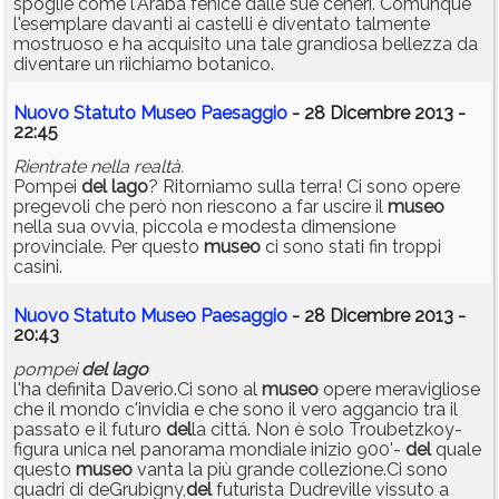
spoglie come l'Araba fenice dalle sue ceneri. Comunque
l'esemplare davanti ai castelli è diventato talmente
mostruoso e ha acquisito una tale grandiosa bellezza da
diventare un riichiamo botanico.
Nuovo Statuto Museo Paesaggio
- 28 Dicembre 2013 -
22:45
Rientrate nella realtà.
Pompei
del
lago
? Ritorniamo sulla terra! Ci sono opere
pregevoli che però non riescono a far uscire il
museo
nella sua ovvia, piccola e modesta dimensione
provinciale. Per questo
museo
ci sono stati fin troppi
casini.
Nuovo Statuto Museo Paesaggio
- 28 Dicembre 2013 -
20:43
pompei
del
lago
l'ha definita Daverio.Ci sono al
museo
opere meravigliose
che il mondo c'invidia e che sono il vero aggancio tra il
passato e il futuro
del
la cittá. Non è solo Troubetzkoy-
figura unica nel panorama mondiale inizio 900'-
del
quale
questo
museo
vanta la più grande collezione.Ci sono
quadri di deGrubigny,
del
futurista Dudreville vissuto a