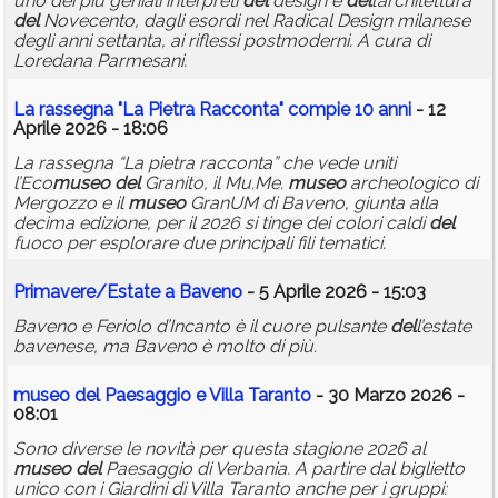
uno dei più geniali interpreti
del
design e
del
l’architettura
del
Novecento, dagli esordi nel Radical Design milanese
degli anni settanta, ai riflessi postmoderni. A cura di
Loredana Parmesani.
La rassegna "La Pietra Racconta" compie 10 anni
- 12
Aprile 2026 - 18:06
La rassegna “La pietra racconta” che vede uniti
l’Eco
museo
del
Granito, il Mu.Me.
museo
archeologico di
Mergozzo e il
museo
GranUM di Baveno, giunta alla
decima edizione, per il 2026 si tinge dei colori caldi
del
fuoco per esplorare due principali fili tematici.
Primavere/Estate a Baveno
- 5 Aprile 2026 - 15:03
Baveno e Feriolo d’Incanto è il cuore pulsante
del
l’estate
bavenese, ma Baveno è molto di più.
museo
del
Paesaggio e Villa Taranto
- 30 Marzo 2026 -
08:01
Sono diverse le novità per questa stagione 2026 al
museo
del
Paesaggio di Verbania. A partire dal biglietto
unico con i Giardini di Villa Taranto anche per i gruppi: