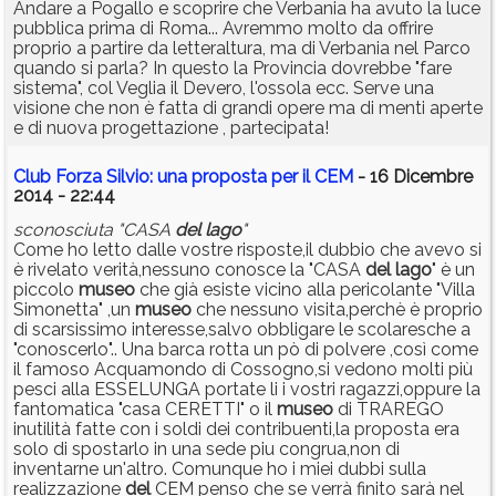
Andare a Pogallo e scoprire che Verbania ha avuto la luce
pubblica prima di Roma... Avremmo molto da offrire
proprio a partire da letteraltura, ma di Verbania nel Parco
quando si parla? In questo la Provincia dovrebbe "fare
sistema", col Veglia il Devero, l'ossola ecc. Serve una
visione che non è fatta di grandi opere ma di menti aperte
e di nuova progettazione , partecipata!
Club Forza Silvio: una proposta per il CEM
- 16 Dicembre
2014 - 22:44
sconosciuta "CASA
del
lago
"
Come ho letto dalle vostre risposte,il dubbio che avevo si
è rivelato verità,nessuno conosce la "CASA
del
lago
" è un
piccolo
museo
che già esiste vicino alla pericolante "Villa
Simonetta" ,un
museo
che nessuno visita,perchè è proprio
di scarsissimo interesse,salvo obbligare le scolaresche a
"conoscerlo".. Una barca rotta un pò di polvere ,così come
il famoso Acquamondo di Cossogno,si vedono molti più
pesci alla ESSELUNGA portate li i vostri ragazzi,oppure la
fantomatica "casa CERETTI" o il
museo
di TRAREGO
inutilità fatte con i soldi dei contribuenti,la proposta era
solo di spostarlo in una sede piu congrua,non di
inventarne un'altro. Comunque ho i miei dubbi sulla
realizzazione
del
CEM penso che se verrà finito sarà nel