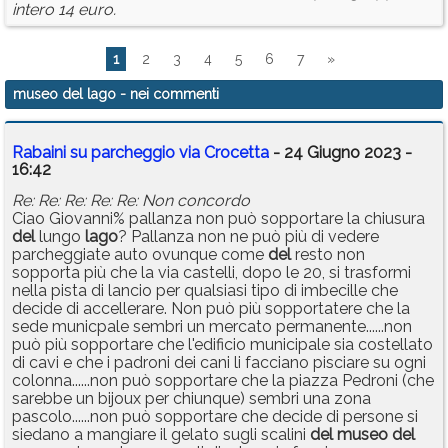
intero 14 euro.
1
2
3
4
5
6
7
»
museo del lago
- nei commenti
Rabaini su parcheggio via Crocetta
- 24 Giugno 2023 -
16:42
Re: Re: Re: Re: Re: Non concordo
Ciao Giovanni% pallanza non può sopportare la chiusura
del
lungo
lago
? Pallanza non ne può più di vedere
parcheggiate auto ovunque come
del
resto non
sopporta più che la via castelli, dopo le 20, si trasformi
nella pista di lancio per qualsiasi tipo di imbecille che
decide di accellerare. Non può più sopportatere che la
sede municpale sembri un mercato permanente......non
può più sopportare che l'edificio municipale sia costellato
di cavi e che i padroni dei cani li facciano pisciare su ogni
colonna......non può sopportare che la piazza Pedroni (che
sarebbe un bijoux per chiunque) sembri una zona
pascolo......non può sopportare che decide di persone si
siedano a mangiare il gelato sugli scalini
del
museo
del