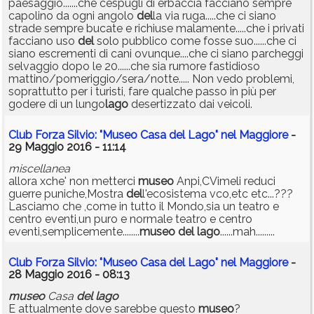
paesaggio.......che cespugli di erbaccia facciano sempre
capolino da ogni angolo
del
la via ruga.....che ci siano
strade sempre bucate e richiuse malamente.....che i privati
facciano uso
del
solo pubblico come fosse suo......che ci
siano escrementi di cani ovunque....che ci siano parcheggi
selvaggio dopo le 20......che sia rumore fastidioso
mattino/pomeriggio/sera/notte..... Non vedo problemi,
soprattutto per i turisti, fare qualche passo in più per
godere di un lungo
lago
desertizzato dai veicoli.
Club Forza Silvio: "Museo Casa del Lago" nel Maggiore
-
29 Maggio 2016 - 11:14
miscellanea
allora xche' non metterci
museo
Anpi,CVimeli reduci
guerre puniche,Mostra
del
l'ecosistema vco,etc etc...???
Lasciamo che ,come in tutto il Mondo,sia un teatro e
centro eventi,un puro e normale teatro e centro
eventi,semplicemente........
museo
del
lago
......mah.........
Club Forza Silvio: "Museo Casa del Lago" nel Maggiore
-
28 Maggio 2016 - 08:13
museo
Casa
del
lago
E attualmente dove sarebbe questo
museo
?