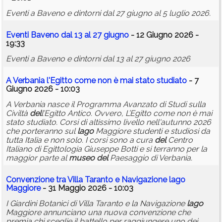
Eventi a Baveno e dintorni dal 27 giugno al 5 luglio 2026.
Eventi Baveno dal 13 al 27 giugno
- 12 Giugno 2026 -
19:33
Eventi a Baveno e dintorni dal 13 al 27 giugno 2026
A Verbania l'Egitto come non è mai stato studiato
- 7
Giugno 2026 - 10:03
A Verbania nasce il Programma Avanzato di Studi sulla
Civiltà
del
l’Egitto Antico. Ovvero, L’Egitto come non è mai
stato studiato. Corsi di altissimo livello nell'autunno 2026
che porteranno sul
lago
Maggiore studenti e studiosi da
tutta Italia e non solo. I corsi sono a cura
del
Centro
Italiano di Egittologia Giuseppe Botti e si terranno per la
maggior parte al
museo
del
Paesaggio di Verbania.
Convenzione tra Villa Taranto e Navigazione
lago
Maggiore
- 31 Maggio 2026 - 10:03
I Giardini Botanici di Villa Taranto e la Navigazione
lago
Maggiore annunciano una nuova convenzione che
premia chi sceglie il battello per raggiungere uno dei