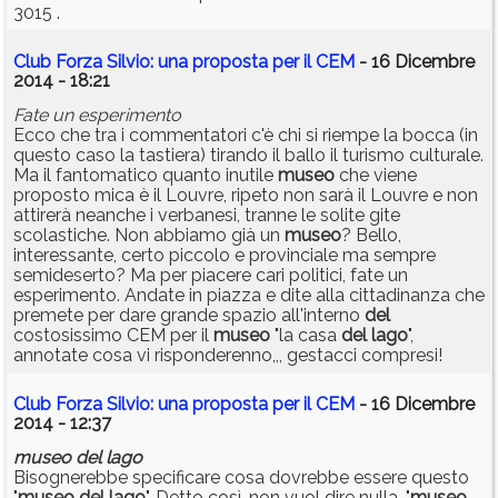
3015 .
Club Forza Silvio: una proposta per il CEM
- 16 Dicembre
2014 - 18:21
Fate un esperimento
Ecco che tra i commentatori c'è chi si riempe la bocca (in
questo caso la tastiera) tirando il ballo il turismo culturale.
Ma il fantomatico quanto inutile
museo
che viene
proposto mica è il Louvre, ripeto non sarà il Louvre e non
attirerà neanche i verbanesi, tranne le solite gite
scolastiche. Non abbiamo già un
museo
? Bello,
interessante, certo piccolo e provinciale ma sempre
semideserto? Ma per piacere cari politici, fate un
esperimento. Andate in piazza e dite alla cittadinanza che
premete per dare grande spazio all'interno
del
costosissimo CEM per il
museo
"la casa
del
lago
",
annotate cosa vi risponderenno,,, gestacci compresi!
Club Forza Silvio: una proposta per il CEM
- 16 Dicembre
2014 - 12:37
museo
del
lago
Bisognerebbe specificare cosa dovrebbe essere questo
"
museo
del
lago
". Detto così, non vuol dire nulla. "
museo