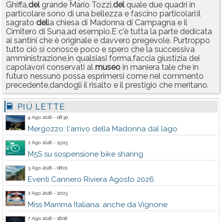
Ghiffa,
del
grande Mario Tozzi,
del
quale due quadri in
particolare sono di una bellezza e fascino particolari:il
sagrato
del
la chiesa di Madonna di Campagna e il
Cimitero di Suna,ad esempio.E c'è tutta la parte dedicata
ai santini che è originale e davvero pregevole. Purtroppo
tutto ció si conosce poco e spero che la successiva
amministrazione,in qualsiasi forma,faccia giustizia dei
capolavori conservati al
museo
in maniera tale che in
futuro nessuno possa esprimersi come nel commento
precedente,dandogli il risalto e il prestigio che meritano.
PIÙ LETTE
9 Ago 2026 - 08:30
Mergozzo: l'arrivo della Madonna dal lago
2 Ago 2026 - 15:03
M5S su sospensione bike sharing
3 Ago 2026 - 08:01
Eventi Cannero Riviera Agosto 2026
2 Ago 2026 - 10:03
Miss Mamma Italiana: anche da Vignone
7 Ago 2026 - 18:06