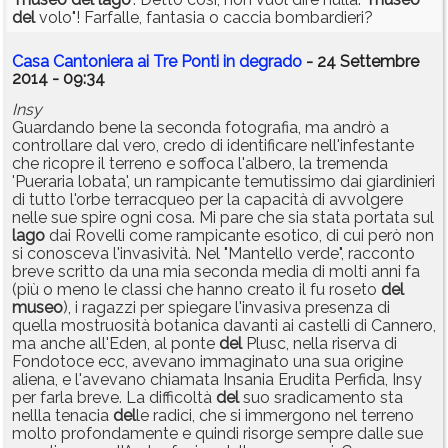
del
volo"! Farfalle, fantasia o caccia bombardieri?
Casa Cantoniera ai Tre Ponti in degrado
- 24 Settembre
2014 - 09:34
Insy
Guardando bene la seconda fotografia, ma andrò a
controllare dal vero, credo di identificare nell'infestante
che ricopre il terreno e soffoca l'albero, la tremenda
'Pueraria lobata', un rampicante temutissimo dai giardinieri
di tutto l'orbe terracqueo per la capacità di avvolgere
nelle sue spire ogni cosa. Mi pare che sia stata portata sul
lago
dai Rovelli come rampicante esotico, di cui però non
si conosceva l'invasività. Nel "Mantello verde", racconto
breve scritto da una mia seconda media di molti anni fa
(più o meno le classi che hanno creato il fu roseto
del
museo
), i ragazzi per spiegare l'invasiva presenza di
quella mostruosità botanica davanti ai castelli di Cannero,
ma anche all'Eden, al ponte
del
Plusc, nella riserva di
Fondotoce ecc, avevano immaginato una sua origine
aliena, e l'avevano chiamata Insania Erudita Perfida, Insy
per farla breve. La difficoltà
del
suo sradicamento sta
nellla tenacia
del
le radici, che si immergono nel terreno
molto profondamente e quindi risorge sempre dalle sue