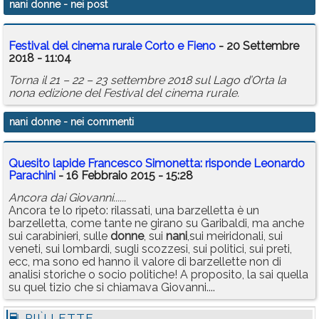
nani donne
- nei post
Calendario
Festival del cinema rurale Corto e Fieno
- 20 Settembre
Annunci
2018 - 11:04
Torna il 21 – 22 – 23 settembre 2018 sul Lago d’Orta la
nona edizione del Festival del cinema rurale.
nani donne
- nei commenti
Quesito lapide Francesco Simonetta: risponde Leonardo
Parachini
- 16 Febbraio 2015 - 15:28
Ancora dai Giovanni......
Ancora te lo ripeto: rilassati, una barzelletta è un
barzelletta, come tante ne girano su Garibaldi, ma anche
sui carabinieri, sulle
donne
, sui
nani
,sui meiridonali, sui
veneti, sui lombardi, sugli scozzesi, sui politici, sui preti,
ecc, ma sono ed hanno il valore di barzellette non di
analisi storiche o socio politiche! A proposito, la sai quella
su quel tizio che si chiamava Giovanni....
PIÙ LETTE