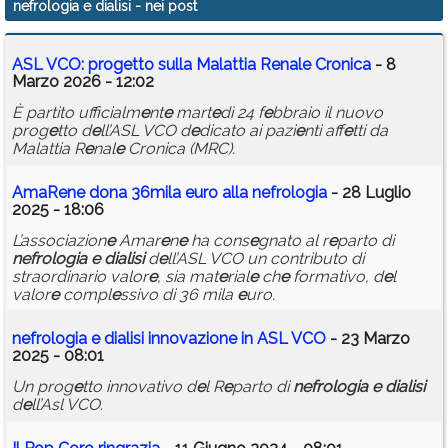
nefrologia e dialisi
- nei post
Calendario
ASL VCO: prog
e
tto sulla Malattia R
e
nal
e
Cronica
- 8
Annunci
Marzo 2026 - 12:02
È partito ufficialm
e
nt
e
mart
e
dì 24 f
e
bbraio il nuovo
prog
e
tto d
e
ll’ASL VCO d
e
dicato ai pazi
e
nti aff
e
tti da
Malattia R
e
nal
e
Cronica (MRC).
AmaR
e
n
e
dona 36mila
e
uro alla
n
e
frologia
- 28 Luglio
2025 - 18:06
L’associazion
e
Amar
e
n
e
ha cons
e
gnato al r
e
parto di
n
e
frologia
e
dialisi
d
e
ll’ASL VCO un contributo di
straordinario valor
e
, sia mat
e
rial
e
ch
e
formativo, d
e
l
valor
e
compl
e
ssivo di 36 mila
e
uro.
n
e
frologia
e
dialisi
innovazion
e
in ASL VCO
- 23 Marzo
2025 - 08:01
Un prog
e
tto innovativo d
e
l R
e
parto di
n
e
frologia
e
dialisi
d
e
ll’Asl VCO.