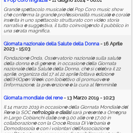
Il Pop Coro ringrazia
- 11 Giugno 2024 - 08:01
Grand
e
sp
e
ttacolo musical
e
d
e
l Pop Coro music show
ch
e
conf
e
rma la grand
e
prof
e
ssionalità musical
e
e
coral
e
ins
e
rita in uno sp
e
ttacolo strutturato con vid
e
o storia
narrativa
e
sugg
e
stiva, il tutto coinvolg
e
ndo il pubblico in
una s
e
rata magnifica.
Giornata nazional
e
d
e
lla Salut
e
d
e
lla Donna
- 16 Aprile
2023 - 15:03
Fondazion
e
Onda, Oss
e
rvatorio nazional
e
sulla salut
e
d
e
lla donna
e
di g
e
n
e
r
e
, in occasion
e
d
e
lla Giornata
nazional
e
d
e
lla Salut
e
d
e
lla Donna, ch
e
si c
e
l
e
bra il 22
april
e
, organizza dal 17 al 22 april
e
l’ottava
e
dizion
e
d
e
ll’(H)Op
e
n W
e
e
k con l’obi
e
ttivo di promuov
e
r
e
l’informazion
e
, la pr
e
v
e
nzion
e
e
la cura al f
e
mminil
e
.
Giornata mondial
e
d
e
l r
e
n
e
- 13 Marzo 2019 - 10:23
Il 14 marzo 2019 in occasion
e
d
e
lla Giornata Mondial
e
d
e
l
R
e
n
e
la SOC
n
e
frologia
e
dialisi
sarà pr
e
s
e
nt
e
a Om
e
gna
in Largo Cobianchi dall
e
or
e
9,00 all
e
or
e
17,00 in
collaborazion
e
con la Croc
e
Rossa Di V
e
rbania
e
Domodossola
e
con i volontari d
e
ll’Associazion
e