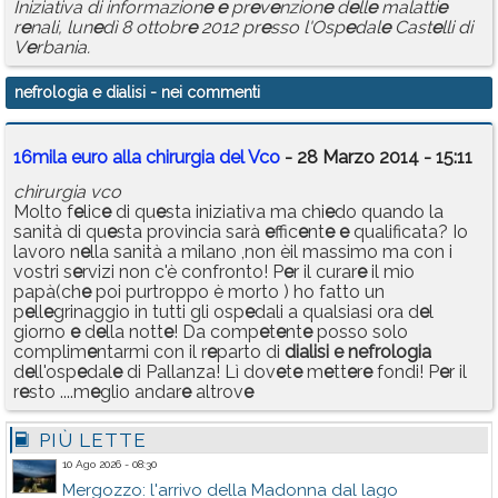
Iniziativa di informazion
e
e
pr
e
v
e
nzion
e
d
e
ll
e
malatti
e
r
e
nali, lun
e
dì 8 ottobr
e
2012 pr
e
sso l'Osp
e
dal
e
Cast
e
lli di
V
e
rbania.
nefrologia e dialisi
- nei commenti
16mila euro alla chirurgia del Vco
- 28 Marzo 2014 - 15:11
chirurgia vco
Molto f
e
lic
e
di qu
e
sta iniziativa ma chi
e
do quando la
sanità di qu
e
sta provincia sarà
e
ffic
e
nt
e
e
qualificata? Io
lavoro n
e
lla sanità a milano ,non èil massimo ma con i
vostri s
e
rvizi non c'è confronto! P
e
r il curar
e
il mio
papà(ch
e
poi purtroppo è morto ) ho fatto un
p
e
ll
e
grinaggio in tutti gli osp
e
dali a qualsiasi ora d
e
l
giorno
e
d
e
lla nott
e
! Da comp
e
t
e
nt
e
posso solo
complim
e
ntarmi con il r
e
parto di
dialisi
e
n
e
frologia
d
e
ll'osp
e
dal
e
di Pallanza! Lì dov
e
t
e
m
e
tt
e
r
e
fondi! P
e
r il
r
e
sto ....m
e
glio andar
e
altrov
e
PIÙ LETTE
10 Ago 2026 - 08:30
Mergozzo: l'arrivo della Madonna dal lago