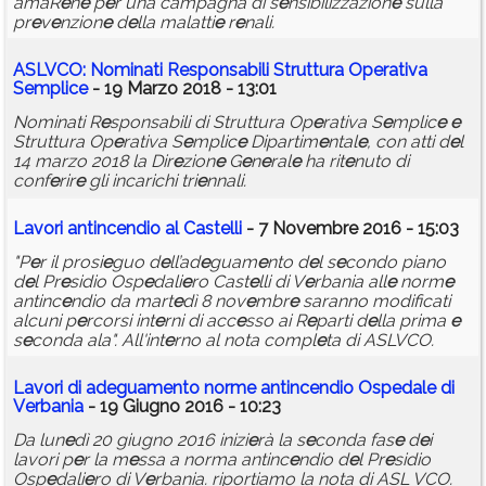
amaR
e
n
e
p
e
r una campagna di s
e
nsibilizzazion
e
sulla
pr
e
v
e
nzion
e
d
e
lla malatti
e
r
e
nali.
ASLVCO: Nominati R
e
sponsabili Struttura Op
e
rativa
S
e
mplic
e
- 19 Marzo 2018 - 13:01
Nominati R
e
sponsabili di Struttura Op
e
rativa S
e
mplic
e
e
Struttura Op
e
rativa S
e
mplic
e
Dipartim
e
ntal
e
, con atti d
e
l
14 marzo 2018 la Dir
e
zion
e
G
e
n
e
ral
e
ha rit
e
nuto di
conf
e
rir
e
gli incarichi tri
e
nnali.
Lavori antinc
e
ndio al Cast
e
lli
- 7 Novembre 2016 - 15:03
"P
e
r il prosi
e
guo d
e
ll’ad
e
guam
e
nto d
e
l s
e
condo piano
d
e
l Pr
e
sidio Osp
e
dali
e
ro Cast
e
lli di V
e
rbania all
e
norm
e
antinc
e
ndio da mart
e
dì 8 nov
e
mbr
e
saranno modificati
alcuni p
e
rcorsi int
e
rni di acc
e
sso ai R
e
parti d
e
lla prima
e
s
e
conda ala". All'int
e
rno al nota compl
e
ta di ASLVCO.
Lavori di ad
e
guam
e
nto norm
e
antinc
e
ndio Osp
e
dal
e
di
V
e
rbania
- 19 Giugno 2016 - 10:23
Da lun
e
dì 20 giugno 2016 inizi
e
rà la s
e
conda fas
e
d
e
i
lavori p
e
r la m
e
ssa a norma antinc
e
ndio d
e
l Pr
e
sidio
Osp
e
dali
e
ro di V
e
rbania. riportiamo la nota di ASL VCO.