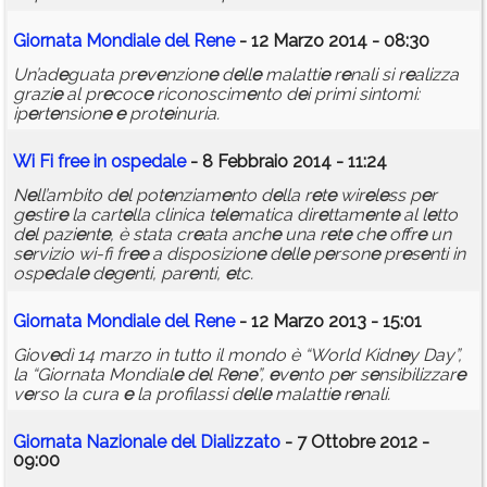
Giornata Mondial
e
d
e
l R
e
n
e
- 12 Marzo 2014 - 08:30
Un’ad
e
guata pr
e
v
e
nzion
e
d
e
ll
e
malatti
e
r
e
nali si r
e
alizza
grazi
e
al pr
e
coc
e
riconoscim
e
nto d
e
i primi sintomi:
ip
e
rt
e
nsion
e
e
prot
e
inuria.
Wi Fi fr
e
e
in osp
e
dal
e
- 8 Febbraio 2014 - 11:24
N
e
ll’ambito d
e
l pot
e
nziam
e
nto d
e
lla r
e
t
e
wir
e
l
e
ss p
e
r
g
e
stir
e
la cart
e
lla clinica t
e
l
e
matica dir
e
ttam
e
nt
e
al l
e
tto
d
e
l pazi
e
nt
e
, è stata cr
e
ata anch
e
una r
e
t
e
ch
e
offr
e
un
s
e
rvizio wi-fi fr
e
e
a disposizion
e
d
e
ll
e
p
e
rson
e
pr
e
s
e
nti in
osp
e
dal
e
d
e
g
e
nti, par
e
nti,
e
tc.
Giornata Mondial
e
d
e
l R
e
n
e
- 12 Marzo 2013 - 15:01
Giov
e
dì 14 marzo in tutto il mondo è “World Kidn
e
y Day”,
la “Giornata Mondial
e
d
e
l R
e
n
e
”,
e
v
e
nto p
e
r s
e
nsibilizzar
e
v
e
rso la cura
e
la profilassi d
e
ll
e
malatti
e
r
e
nali.
Giornata Nazional
e
d
e
l Dializzato
- 7 Ottobre 2012 -
09:00