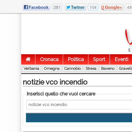
Facebook
281
Twitter
104
Google+
49
I
Cronaca
Politica
Sport
Eventi
Verbania
Omegna
Cannobio
Stresa
Baveno
Gravel
notizie vco incendio
Inserisci quello che vuoi cercare