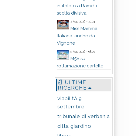
intitolato a Ramelli
scelta divisiva
2 Ago 2026 - 10:03
Miss Mamma
Italiana: anche da
Vignone
5 Ago 2026 - 08:01
M5S su
rottamazione cartelle
ULTIME
RICERCHE
viabilità 9
settembre
tribunale di verbania
citta giardino
libera