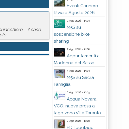
Eventi Cannero
Riviera Agosto 2026
2 Ago 2026 - 15:03
M5S su
chiacchiere – il caso
sospensione bike
eto.
sharing
7 Ago 2026 - 18:06
Appuntamenti a
Madonna del Sasso
3 Ago 2026 - 15:03
M5S su Sacra
Famiglia
6 Ago 2026 - 10:03
Acqua Novara
VCO: nuova presa a
lago zona Villa Taranto
7 Ago 2026 - 10:20
PD: lugolago