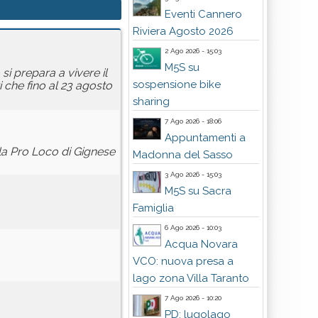
Eventi Cannero
Riviera Agosto 2026
2 Ago 2026 - 15:03
M5S su
i prepara a vivere il
sospensione bike
 che fino al 23 agosto
sharing
7 Ago 2026 - 18:06
Appuntamenti a
lla Pro Loco di Gignese
Madonna del Sasso
3 Ago 2026 - 15:03
M5S su Sacra
Famiglia
6 Ago 2026 - 10:03
Acqua Novara
VCO: nuova presa a
lago zona Villa Taranto
7 Ago 2026 - 10:20
PD: lugolago