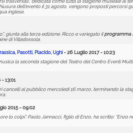
rsi trasversali", dedicata come tutta la stagione museale al te
 a chiusura dell'evento il 31 agosto, vengono proposti percorsi 
gua inglese.
”, giunta alla terza edizione. Ricco e variegato il
programma
ne di Villadossola.
rassica, Pasotti, Placido, Ughi
- 26 Luglio 2017 - 10:23
usica la seconda stagione del Teatro del Centro Eventi Multi
 - 13:01
ropri cancelli al pubblico mercoledì 16 marzo, terminando la sta
ra.
io 2015 - 09:02
re lo colpì”. Paolo Jannacci, figlio di Enzo, ha scritto: “Enzo 