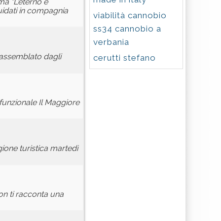
ma "L'eterno e
guidati in compagnia
viabilità cannobio
ss34 cannobio a
verbania
assemblato dagli
cerutti stefano
funzionale Il Maggiore
gione turistica martedì
non ti racconta una