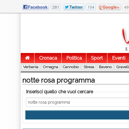
Facebook
281
Twitter
104
Google+
49
I
Cronaca
Politica
Sport
Eventi
Verbania
Omegna
Cannobio
Stresa
Baveno
Gravel
notte rosa programma
Inserisci quello che vuoi cercare