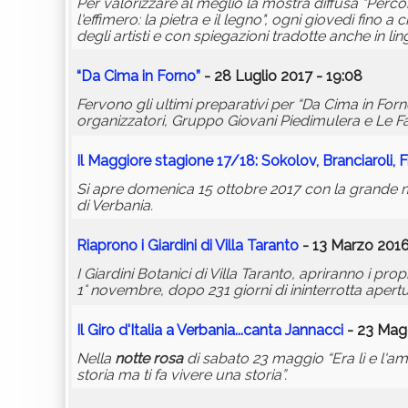
Per valorizzare al meglio la mostra diffusa "Perco
l'effimero: la pietra e il legno", ogni giovedì fino
degli artisti e con spiegazioni tradotte anche in lin
“Da Cima in Forno”
- 28 Luglio 2017 - 19:08
Fervono gli ultimi preparativi per “Da Cima in Forno
organizzatori, Gruppo Giovani Piedimulera e Le Fai
Il Maggiore stagione 17/18: Sokolov, Branciaroli, F
Si apre domenica 15 ottobre 2017 con la grande m
di Verbania.
Riaprono i Giardini di Villa Taranto
- 13 Marzo 2016
I Giardini Botanici di Villa Taranto, apriranno i p
1° novembre, dopo 231 giorni di ininterrotta apertu
Il Giro d'Italia a Verbania...canta Jannacci
- 23 Magg
Nella
notte
rosa
di sabato 23 maggio “Era lì e l'amo
storia ma ti fa vivere una storia”.