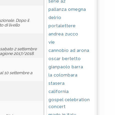
serie a2
pallanza omegna
delrio
zionale. Dopo il
 di livello
portalettere
andrea zucco
vie
a sabato 2 settembre
cannobio ad arona
stagione 2017/2018.
oscar bertetto
gianpaolo barra
8 al 10 settembre a
la colombara
stasera
california
gospel celebration
concert
made in italy