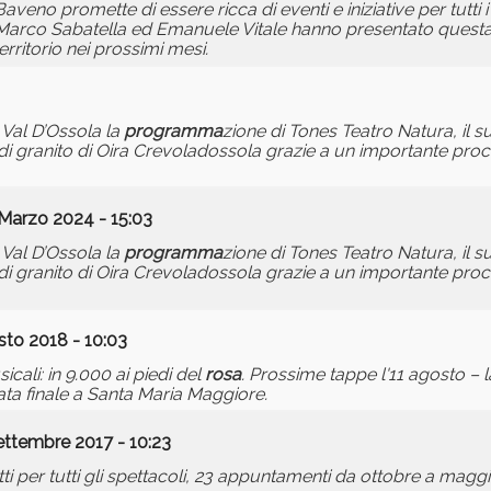
veno promette di essere ricca di eventi e iniziative per tutti i g
Marco Sabatella ed Emanuele Vitale hanno presentato questa m
ritorio nei prossimi mesi.
 Val D’Ossola la
programma
zione di Tones Teatro Natura, il s
va di granito di Oira Crevoladossola grazie a un importante pro
Marzo 2024 - 15:03
 Val D’Ossola la
programma
zione di Tones Teatro Natura, il s
va di granito di Oira Crevoladossola grazie a un importante pro
sto 2018 - 10:03
ali: in 9.000 ai piedi del
rosa
. Prossime tappe l'11 agosto – l
ata finale a Santa Maria Maggiore.
ettembre 2017 - 10:23
etti per tutti gli spettacoli, 23 appuntamenti da ottobre a magg