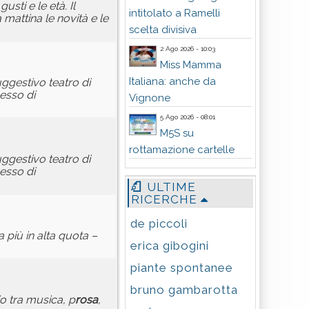
usti e le età. Il
intitolato a Ramelli
attina le novità e le
scelta divisiva
2 Ago 2026 - 10:03
Miss Mamma
Italiana: anche da
uggestivo teatro di
cesso di
Vignone
5 Ago 2026 - 08:01
M5S su
rottamazione cartelle
uggestivo teatro di
cesso di
ULTIME
RICERCHE
de piccoli
a più in alta quota –
erica gibogini
piante spontanee
bruno gambarotta
io tra musica, p
rosa
,