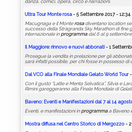
danza, comici, opera, circo e narrazioni.
Ultra Tour Monte
rosa
- 5 Settembre 2017 - 12:34
Macugnaga e il Monte
rosa
diventano location sem
successo della Stràgranda Sky Marathon di fine gi
internazionale in
programma
dal 6 al 9 settembre
Il Maggiore: rinnovo e nuovi abbonati
- 1 Settembr
Prosegue la vendita in prelazione per gli abbonati
sarà infatti possibile, per chi fosse in possesso 
Dal VCO alla Finale Mondiale Gelato World Tour
-
Con il gusto “Latte e Menta Selvatica”, Silvia e Lar
Rimini gareggeranno alla Finale Mondiale di Gelat
Baveno: Eventi e Manifestazioni dal 7 al 14 agost
Eventi, e manifestazioni in
programma
a Baveno e 
Mostra diffusa nel Centro Storico di Mergozzo
- 2