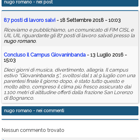
nugo romano
- nei post
Calendario
87 posti di lavoro salvi
- 18 Settembre 2018 - 10:03
Annunci
Riceviamo e pubblichiamo, un comunicato di FIM CISL e
UIL UIL riguardante gli 87 posti di lavoro salvati presso la
nugo
romano
.
Concluso il Campus Giovaninbanda
- 13 Luglio 2016 -
15:03
Dieci giorni di musica, divertimento, allegria. Il campus
estivo “Giovaninbanda 5”, svoltosi dal 1 al 9 luglio con una
parentesi finale il giorno dopo, è stato tutto questo e
molto altro, compreso il clima più fresco assicurato dai
1.100 metri di altitudine offerti dalla frazione San Lorenzo
di Bognanco.
nugo romano
- nei commenti
Nessun commento trovato