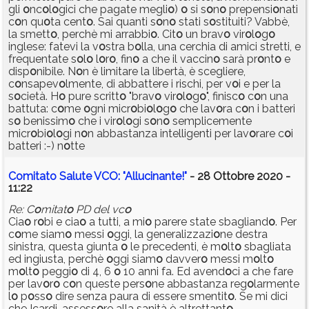
gli
o
nc
o
l
o
gici che pagate megli
o
)
o
si s
o
n
o
prepensi
o
nati
c
o
n qu
o
ta cent
o
. Sai quanti s
o
n
o
stati s
o
stituiti? Vabbè,
la smett
o
, perchè mi arrabbi
o
. Cit
o
un brav
o
vir
o
l
o
g
o
inglese: fatevi la v
o
stra b
o
lla, una cerchia di amici stretti, e
frequentate s
o
l
o
l
o
r
o
, fin
o
a che il vaccin
o
sarà pr
o
nt
o
e
disp
o
nibile. N
o
n è limitare la libertà, è scegliere,
c
o
nsapev
o
lmente, di abbattere i rischi, per v
o
i e per la
s
o
cietà. H
o
pure scritt
o
"brav
o
vir
o
l
o
g
o
", finisc
o
c
o
n una
battuta: c
o
me
o
gni micr
o
bi
o
l
o
g
o
che lav
o
ra c
o
n i batteri
s
o
benissim
o
che i vir
o
l
o
gi s
o
n
o
semplicemente
micr
o
bi
o
l
o
gi n
o
n abbastanza intelligenti per lav
o
rare c
o
i
batteri :-) n
o
tte
Comitato Salute VCO: "Allucinante!"
- 28 Ottobre 2020 -
11:22
Re: C
o
mitat
o
PD del vc
o
Cia
o
r
o
bi e cia
o
a tutti, a mi
o
parere state sbagliand
o
. Per
c
o
me siam
o
messi
o
ggi, la generalizzazi
o
ne destra
sinistra, questa giunta
o
le precedenti, è m
o
lt
o
sbagliata
ed ingiusta, perchè
o
ggi siam
o
davver
o
messi m
o
lt
o
m
o
lt
o
peggi
o
di 4, 6
o
10 anni fa. Ed avend
o
ci a che fare
per lav
o
r
o
c
o
n queste pers
o
ne abbastanza reg
o
larmente
l
o
p
o
ss
o
dire senza paura di essere smentit
o
. Se mi dici
che Icardi, assess
o
re alla sanità è altrettant
o