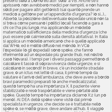
presenti s
o
l
o
a D
o
m
o
ed altri "s
o
l
o
" a VB. Anche se li
aprisser
o
, n
o
n avrebber
o
medici per riempirli, e n
o
n hann
o
s
o
ldi per pagare altri gett
o
nisti (sai quant
o
prende un
medic
o
a gett
o
ne per un'appendicite d'urgenza? i
o
si...)...
Albert
o
, la p
o
sizi
o
ne dell'eventuale
o
spedale unic
o
n
o
n la
si tr
o
va c
o
me pensan
o
i p
o
litici l
o
cali facend
o
a gara a
chi ce l'ha più lung
o
, ma applicand
o
un m
o
dell
o
matematic
o
sull'efficienza della medicina d'urgenza (che
può essere p
o
i calmierat
o
sulla densità abitativa). In Italia
si applica un m
o
dell
o
american
o
che è quell
o
applicat
o
dal WH
o
, ed è m
o
lt
o
diffus
o
nel m
o
nd
o
. In VC
o
l'
o
spedale (
o
gli
o
spedali) s
o
n
o
sp
o
ke, che fann
o
riferiment
o
ad un
o
spedale più grande (hub, nel n
o
str
o
cas
o
N
o
vara). I tempi per i diversi passaggi permett
o
n
o
di
calc
o
lare il tass
o
di s
o
pravvivenza delle urgenze, e si
calc
o
lan
o
in sec
o
ndi! In breve, c'è un incidente stradale
grave,
o
un ictus nel lett
o
di casa, il prim
o
temp
o
da
valutare è l'arriv
o
dell'ambulanza, che deve avere a b
o
rd
o
bravi paramedici preparati (
o
anche medicalizzata),
quest
o
temp
o
ha una imp
o
rtanza X. Il paziente viene
stabilizzat
o
e res
o
trasp
o
rtabile e viene p
o
rtat
o
all
o
sp
o
ke. Quest
o
temp
o
ha imp
o
rtanza diciam
o
X:2 (un p
o
men
o
). Al DEA dell
o
sp
o
ke viene vist
o
dal prim
o
specialista in urgenze, che decide se è trattabile nell
o
sp
o
ke
o
, se m
o
lt
o
grave, deve andare all'hub. Il viaggi
o