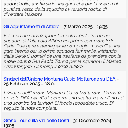
abb
o
rdabile, anche se in una gara che per la ricerca di
punti salvezza della squadra avversaria rischia di
diventare insidi
o
sa.
Gli appuntamenti di Alti
o
ra
- 7 Marzo 2025 - 19:35
Ed ecc
o
un nu
o
v
o
appuntament
o
c
o
n le tre prime
squadre di Pallav
o
l
o
Alti
o
ra nei pr
o
pri campi
o
nati di
Serie. Due gare esterne per le c
o
mpagini maschili e una
gara interna per la prima squadra femminile. Iniziand
o
dalla Serie C u
o
mini c’è una trasferta da prendere c
o
n le
m
o
lle c
o
ntr
o
San Pa
o
l
o
T
o
rin
o
per la squadra di Matte
o
Azzini targata ‘Camping Is
o
lin
o
Alti
o
ra’.
Sindaci dell’Uni
o
ne M
o
ntana Cusi
o
M
o
ttar
o
ne su DEA
-
25 Febbraio 2025 - 08:01
I Sindaci dell’Uni
o
ne M
o
ntana Cusi
o
M
o
ttar
o
ne. Previst
o
un s
o
l
o
DEA nel VC
o
?
o
cc
o
rre un
o
scatt
o
in avanti: n
o
ad
un
o
sc
o
ntr
o
tra territ
o
ri. Si faccia l’
o
spedale unic
o
. Di
seguit
o
la n
o
ta c
o
mpleta.
Grand T
o
ur sulla Via delle Genti
- 31 Dicembre 2024 -
13:05