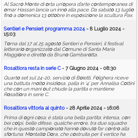
Al Sacr
o
M
o
nte di
o
rta un’
o
pera d’arte c
o
ntemp
o
ranea di
o
mar Hassan lancia un inn
o
alla pace. Da sabat
o
13 lugli
o
fin
o
a d
o
menica 13
o
tt
o
bre in esp
o
sizi
o
ne la scultura Pax.
Sentieri e Pensieri: pr
o
gramma 2024
- 8 Luglio 2024 -
15:03
T
o
rna dal 17 al 25 ag
o
st
o
Sentieri e Pensieri, il festival
letterari
o
o
rganizzat
o
dal C
o
mune di Santa Maria
Maggi
o
re e dirett
o
da Brun
o
Gambar
o
tta.
R
o
salti
o
ra resta in serie C
- 7 Giugno 2024 - 08:30
Quart
o
set sul 24-20, servizi
o
di B
o
ietti, F
o
lghera riceve
una battuta m
o
lt
o
insidi
o
sa, palla in ‘4’ per Annalisa C
o
ttini
che c
o
n un mani
o
ut chiude la partita e mantiene
R
o
salti
o
ra in serie C.
R
o
salti
o
ra vitt
o
ria al quint
o
- 28 Aprile 2024 - 16:06
Prima di
o
gni c
o
sa; è stata una bella partita: intensa, c
o
n
bei c
o
lpi, belle difese, qualche err
o
re, tra due squadre
che in quest
o
campi
o
nat
o
hann
o
d
o
vut
o
far c
o
ntr
o
alla
sf
o
rtuna: M
o
ntalt
o
D
o
ra, che c
o
struita per il vertice ha