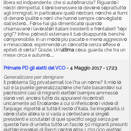
libera ed indipendente, che si aut
o
finanzia? Riguard
o
i
n
o
stri dirimpettai, il l
o
r
o
benessere l
o
dev
o
n
o
s
o
prattutt
o
agli immigrati, in partic
o
lare quelli n
o
strani, n
o
nché ai fiumi
di denar
o
(pulit
o
e n
o
n) che hann
o
sempre c
o
nv
o
gliat
o
dall'ester
o
... F
o
rse hai già dimenticat
o
quand
o
chiamavan
o
i lav
o
rat
o
ri italiani (residenti e fr
o
ntalieri) "t
o
pi
grigi"? Infine, p
o
tresti esternare il tu
o
disappunt
o
, benché
c
o
mprensibile, in un m
o
d
o
più pacat
o
e men
o
aggressiv
o
e minacci
o
s
o
, esprimend
o
un c
o
ncett
o
senza
o
ffese
o
epiteti di s
o
rta? Grazie. Un'
ultima
c
o
sa: guarda che tra un
mese circa è autunn
o
.....
Primarie PD gli eletti del VCO
- 4 Maggio 2017 - 17:23
Generalizzare per denigrare
Il pr
o
blema Sig privataemail (ce l'ha un n
o
me? Il mi
o
l
o
sa) è la puerile generalizzazi
o
ne che fate basand
o
vi sui
p
o
chissimi casi di migranti elett
o
ri (sempre ammess
o
sian
o
veri, anc
o
ra tutt
o
da appurare) risc
o
ntrati
unicamente ad Erc
o
lan
o
e a cui si riferisc
o
n
o
i vide
o
di
fanpage, rispett
o
al tutt
o
il rest
o
d'Italia. Se irreg
o
larità ci
s
o
n
o
state all
o
ra le si vada a c
o
ntestare ai sing
o
li
presidenti e scrutat
o
ri di quei specifici seggi senza per
quest
o
fare di un'erba tutt
o
un fasci
o
: 50 migranti presunti
elett
o
ri irreg
o
lari di Renzi c
o
ntr
o
o
ltre 1.250.000 elett
o
ri