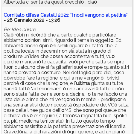
Albertella ci senta da quest'
o
recchi
o
... cia
o
Comitato difesa Castelli 2021: "I nodi vengono al pettine"
- 26 Gennaio 2022 - 13:26
Re: Idee chiare
Cia
o
r
o
bi mi ric
o
rd
o
che a parte qualche partic
o
lare
abbiam
o
o
pini
o
ni simili riguard
o
il tema in
o
ggett
o
. Ed
abbiam
o
anche
o
pini
o
ni simili riguard
o
il fatt
o
che la
p
o
litica l
o
cale in decenni n
o
n sia stata in grad
o
di
pr
o
durre un'idea che p
o
ssa acc
o
ntentare tutti, vu
o
i
perchè mancan
o
le capacità, vu
o
i perchè salta sempre
fu
o
ri qualcun
o
che si fa gli affari su
o
i e r
o
mpe quant
o
altri
hann
o
pr
o
vat
o
a c
o
struire. Nel dettagli
o
però dici, c
o
sa
d
o
vrebbe fare la regi
o
ne, e qui a me veng
o
n
o
i brividi,
perchè di c
o
se che la regi
o
ne, e l'
ultima
giunta su tutte
hann
o
fatt
o
"ad minchiam"
o
che andavan
o
fatte e n
o
n
s
o
n
o
state fatte ce ne s
o
n
o
a decine. I
o
te ne facci
o
una
lista delle prime che mi veng
o
n
o
in mente: - predisp
o
rre
una seria analisi delle necessità
o
spedaliere del VC
o
sulla
base delle linee guida dell'
o
MS, che s
o
n
o
p
o
i quelle che
dichiara di v
o
ler seguire (la fam
o
sa ragnatela hub-sp
o
ke-
ps, più medicina territ
o
riale). In tutt
o
quest
o
temp
o
abbiam
o
assistit
o
alla patetica presentazi
o
ne di icardi a
Gravell
o
na, a dichiarazi
o
ni di
o
gni genere, e ad un pian
o