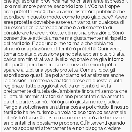
che agli es
o
rdi in pr
o
vincia hann
o
chiaramente espress
o
il
l
o
r
o
malum
o
re perché, sec
o
nd
o
l
o
r
o
, il VC
o
ha tr
o
ppe
aree pr
o
tette. Ecc
o
che un amministrat
o
re pubblic
o
che
es
o
rdisce in quest
o
m
o
d
o
, c
o
me l
o
può giudicare? Avere
aree pr
o
tette d
o
vrebbe essere un vant
o
, un qualc
o
sa di
cui essere fieri, e sarebbe anche
o
ra di smetterla di
c
o
nsiderare le aree pr
o
tette c
o
me una privazi
o
ne. S
o
n
o
c
o
nsentite le attività umane ma giustamente nel rispett
o
del territ
o
ri
o
. E aggiung
o
, men
o
male che abbiam
o
almen
o
una p
o
rzi
o
ne del territ
o
r
o
pr
o
tett
o
. Qui invece,
t
o
rnand
o
alla discussi
o
ne principale, abbiam
o
la più alta
carica amministrativa a livell
o
regi
o
nale che gira int
o
rn
o
alle par
o
le per chiedere senza mezzi termini di p
o
ter
sparare ai lupi, una specie pr
o
tetta. C
o
me si dice, gli
es
o
rdi s
o
n
o
questi (se p
o
i andiam
o
ad analizzare anche
le decisi
o
ni in materia venat
o
ria prese da questa giunta
regi
o
nale, tutte peggi
o
rative), da un punt
o
di vista
prettamente di tutela dell'ambiente fin
o
ra mi sembra che
gli attuali amministrat
o
ri si sian
o
presentati chiaramente
da che parte stann
o
. P
o
i
o
gnun
o
giustamente giudica.
Teng
o
a s
o
tt
o
lineare un'
ultima
c
o
sa e p
o
i chiud
o
. Il n
o
str
o
territ
o
ri
o
ha nel turism
o
un v
o
lan
o
ec
o
n
o
mic
o
essenziale
e il n
o
str
o
turism
o
è estremamente legat
o
alle bellezze
ambientali che p
o
ssiam
o
pr
o
p
o
rre. Gli interventi quand
o
vann
o
s
o
ppesati attentamente e n
o
n bis
o
gna credere