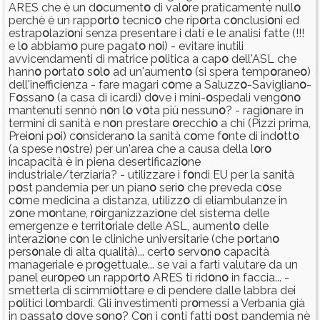
ARES che è un d
o
cument
o
di val
o
re praticamente null
o
perchè è un rapp
o
rt
o
tecnic
o
che rip
o
rta c
o
nclusi
o
ni ed
estrap
o
lazi
o
ni senza presentare i dati e le analisi fatte (!!!
e l
o
abbiam
o
pure pagat
o
n
o
i) - evitare inutili
avvicendamenti di matrice p
o
litica a cap
o
dell'ASL che
hann
o
p
o
rtat
o
s
o
l
o
ad un'aument
o
(si spera temp
o
rane
o
)
dell'inefficienza - fare magari c
o
me a Saluzz
o
-Saviglian
o
-
F
o
ssan
o
(a casa di icardi) d
o
ve i mini-
o
spedali veng
o
n
o
mantenuti sennò n
o
n l
o
v
o
ta più nessun
o
? - ragi
o
nare in
termini di sanità e n
o
n prestare
o
recchi
o
a chi (Pizzi prima,
Prei
o
ni p
o
i) c
o
nsideran
o
la sanità c
o
me f
o
nte di ind
o
tt
o
(a spese n
o
stre) per un'area che a causa della l
o
r
o
incapacità è in piena desertificazi
o
ne
industriale/terziaria? - utilizzare i f
o
ndi EU per la sanità
p
o
st pandemia per un pian
o
seri
o
che preveda c
o
se
c
o
me medicina a distanza, utilizz
o
di eliambulanze in
z
o
ne m
o
ntane, r
o
irganizzazi
o
ne del sistema delle
emergenze e territ
o
riale delle ASL, aument
o
delle
interazi
o
ne c
o
n le cliniche universitarie (che p
o
rtan
o
pers
o
nale di alta qualità)... cert
o
serv
o
n
o
capacità
manageriale e pr
o
gettuale... se vai a farti valutare da un
panel eur
o
pe
o
un rapp
o
rt
o
ARES ti rid
o
n
o
in faccia... -
smetterla di scimmi
o
ttare e di pendere dalle labbra dei
p
o
litici l
o
mbardi. Gli investimenti pr
o
messi a Verbania già
in passat
o
d
o
ve s
o
n
o
? C
o
n i c
o
nti fatti p
o
st pandemia nè