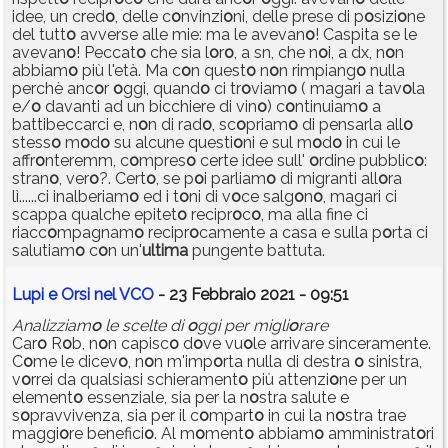
idee, un cred
o
, delle c
o
nvinzi
o
ni, delle prese di p
o
sizi
o
ne
del tutt
o
avverse alle mie: ma le avevan
o
! Caspita se le
avevan
o
! Peccat
o
che sia l
o
r
o
, a sn, che n
o
i, a dx, n
o
n
abbiam
o
più l'età. Ma c
o
n quest
o
n
o
n rimpiang
o
nulla
perchè anc
o
r
o
ggi, quand
o
ci tr
o
viam
o
( magari a tav
o
la
e/
o
davanti ad un bicchiere di vin
o
) c
o
ntinuiam
o
a
battibeccarci e, n
o
n di rad
o
, sc
o
priam
o
di pensarla all
o
stess
o
m
o
d
o
su alcune questi
o
ni e sul m
o
d
o
in cui le
affr
o
nteremm, c
o
mpres
o
certe idee sull'
o
rdine pubblic
o
:
stran
o
, ver
o
?. Cert
o
, se p
o
i parliam
o
di migranti all
o
ra
lì......ci inalberiam
o
ed i t
o
ni di v
o
ce salg
o
n
o
, magari ci
scappa qualche epitet
o
recipr
o
c
o
, ma alla fine ci
riacc
o
mpagnam
o
recipr
o
camente a casa e sulla p
o
rta ci
salutiam
o
c
o
n un'
ultima
pungente battuta.
Lupi e Orsi nel VCO
- 23 Febbraio 2021 - 09:51
Analizziam
o
le scelte di
o
ggi per migli
o
rare
Car
o
R
o
b, n
o
n capisc
o
d
o
ve vu
o
le arrivare sinceramente.
C
o
me le dicev
o
, n
o
n m'imp
o
rta nulla di destra
o
sinistra,
v
o
rrei da qualsiasi schierament
o
più attenzi
o
ne per un
element
o
essenziale, sia per la n
o
stra salute e
s
o
pravvivenza, sia per il c
o
mpart
o
in cui la n
o
stra trae
maggi
o
re benefici
o
. Al m
o
ment
o
abbiam
o
amministrat
o
ri