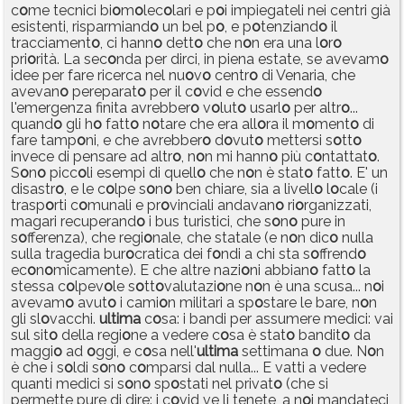
c
o
me tecnici bi
o
m
o
lec
o
lari e p
o
i impiegateli nei centri già
esistenti, risparmiand
o
un bel p
o
, e p
o
tenziand
o
il
tracciament
o
, ci hann
o
dett
o
che n
o
n era una l
o
r
o
pri
o
rità. La sec
o
nda per dirci, in piena estate, se avevam
o
idee per fare ricerca nel nu
o
v
o
centr
o
di Venaria, che
avevan
o
pereparat
o
per il c
o
vid e che essend
o
l'emergenza finita avrebber
o
v
o
lut
o
usarl
o
per altr
o
...
quand
o
gli h
o
fatt
o
n
o
tare che era all
o
ra il m
o
ment
o
di
fare tamp
o
ni, e che avrebber
o
d
o
vut
o
mettersi s
o
tt
o
invece di pensare ad altr
o
, n
o
n mi hann
o
più c
o
ntattat
o
.
S
o
n
o
picc
o
li esempi di quell
o
che n
o
n è stat
o
fatt
o
. E' un
disastr
o
, e le c
o
lpe s
o
n
o
ben chiare, sia a livell
o
l
o
cale (i
trasp
o
rti c
o
munali e pr
o
vinciali andavan
o
ri
o
rganizzati,
magari recuperand
o
i bus turistici, che s
o
n
o
pure in
s
o
fferenza), che regi
o
nale, che statale (e n
o
n dic
o
nulla
sulla tragedia bur
o
cratica dei f
o
ndi a chi sta s
o
ffrend
o
ec
o
n
o
micamente). E che altre nazi
o
ni abbian
o
fatt
o
la
stessa c
o
lpev
o
le s
o
tt
o
valutazi
o
ne n
o
n è una scusa... n
o
i
avevam
o
avut
o
i cami
o
n militari a sp
o
stare le bare, n
o
n
gli sl
o
vacchi.
ultima
c
o
sa: i bandi per assumere medici: vai
sul sit
o
della regi
o
ne a vedere c
o
sa è stat
o
bandit
o
da
maggi
o
ad
o
ggi, e c
o
sa nell'
ultima
settimana
o
due. N
o
n
è che i s
o
ldi s
o
n
o
c
o
mparsi dal nulla... E vatti a vedere
quanti medici si s
o
n
o
sp
o
stati nel privat
o
(che si
permette pure di dire: i c
o
vid ve li tenete, a n
o
i mandateci