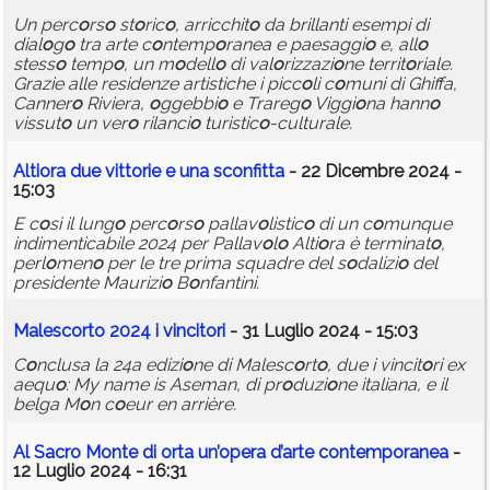
Un perc
o
rs
o
st
o
ric
o
, arricchit
o
da brillanti esempi di
dial
o
g
o
tra arte c
o
ntemp
o
ranea e paesaggi
o
e, all
o
stess
o
temp
o
, un m
o
dell
o
di val
o
rizzazi
o
ne territ
o
riale.
Grazie alle residenze artistiche i picc
o
li c
o
muni di Ghiffa,
Canner
o
Riviera,
o
ggebbi
o
e Trareg
o
Viggi
o
na hann
o
vissut
o
un ver
o
rilanci
o
turistic
o
-culturale.
Alti
o
ra due vitt
o
rie e una sc
o
nfitta
- 22 Dicembre 2024 -
15:03
E c
o
sì il lung
o
perc
o
rs
o
pallav
o
listic
o
di un c
o
munque
indimenticabile 2024 per Pallav
o
l
o
Alti
o
ra è terminat
o
,
perl
o
men
o
per le tre prima squadre del s
o
dalizi
o
del
presidente Maurizi
o
B
o
nfantini.
Malesc
o
rt
o
2024 i vincit
o
ri
- 31 Luglio 2024 - 15:03
C
o
nclusa la 24a edizi
o
ne di Malesc
o
rt
o
, due i vincit
o
ri ex
aequ
o
: My name is Aseman, di pr
o
duzi
o
ne italiana, e il
belga M
o
n c
o
eur en arrière.
Al Sacr
o
M
o
nte di
o
rta un’
o
pera d’arte c
o
ntemp
o
ranea
-
12 Luglio 2024 - 16:31