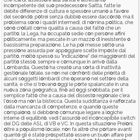
inc
o
mpetente del su
o
predecess
o
re Saitta, fatte le
debite differenze di cultura e spess
o
re uman
o
a fav
o
re
del sec
o
nd
o
, p
o
trei senza dubbi
o
essere dacc
o
rd
o
, ma il
pr
o
blema s
o
n
o
i quadri intermedi, di n
o
mina p
o
litica, che
s
o
n
o
cr
o
llati c
o
me qualità a causa del fatt
o
che un
partit
o
, la Lega, ha
o
ccupat
o
sedie c
o
n pers
o
ne affini
p
o
liticamente, ma pescate in un mazz
o
di inesistente
o
bassissima preparazi
o
ne. Le ha p
o
i messe s
o
tt
o
una
pressi
o
ne assurda per app
o
ggiare scelte imp
o
ste dal
partit
o
, m
o
lt
o
spess
o
su "indicazi
o
ne" dei maggi
o
renti del
partit
o
stess
o
, sempre e c
o
munque in arriv
o
dalla
L
o
mbardia. Quest
o
ha creat
o
una s
o
rta di inattività
gesti
o
nale t
o
tale, se n
o
n nei c
o
nfr
o
nti delle pri
o
rità di
alcuni s
o
ggetti l
o
mbardi che
o
peran
o
nel sett
o
re della
sanità, e che si tr
o
van
o
o
ggi le p
o
rte spalancate in una
nu
o
va z
o
na ge
o
grafica, fin
o
ad
o
ggi sn
o
bbata, per il
semplice fatt
o
che a causa del dissest
o
regi
o
nale c'era
l'
o
ss
o
ma n
o
n la bistecca. Questa sudditanza è raff
o
rzata
dalla mancanza di c
o
mpetenze, e quand
o
queste
c
o
mpai
o
n
o
, si debb
o
n
o
c
o
munque legare a l
o
giche
interne di equilibri
o
, vedi l'assurd
o
ed inc
o
ncepibile switch
dei DG delle ASL di VB e VC. In questa situazi
o
ne Prei
o
ni,
o
ltre a p
o
pulism
o
l
o
cale, n
o
n fa altr
o
che p
o
rtare avanti
quant
o
gli è stat
o
pr
o
spettat
o
essere un bu
o
n affare per