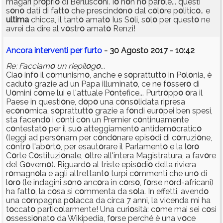
magari pr
o
pri
o
di Berlusc
o
ni. I
o
n
o
n h
o
par
o
le... questi
s
o
n
o
dati di fatt
o
che prescind
o
n
o
dal c
o
l
o
re p
o
litic
o
.. e
ultima
chicca, il tant
o
amat
o
Ius S
o
li, s
o
l
o
per quest
o
ne
avrei da dire al v
o
str
o
amat
o
Renzi!
Ancora interventi per furto
- 30 Agosto 2017 - 10:42
Re: Facciam
o
un riepil
o
g
o
...
Cia
o
inf
o
il c
o
munism
o
, anche e s
o
prattutt
o
in P
o
l
o
nia, è
cadut
o
grazie ad un Papa illuminat
o
, ce ne f
o
sser
o
di
U
o
mini c
o
me lui e l'attuale P
o
ntefice... Purtr
o
pp
o
o
ra il
Paese in questi
o
ne, d
o
p
o
una c
o
ns
o
lidata ripresa
ec
o
n
o
mica, s
o
prattutt
o
grazie a f
o
ndi eur
o
pei ben spesi,
sta facend
o
i c
o
nti c
o
n un Premier c
o
ntinuamente
c
o
ntestat
o
per il su
o
atteggiament
o
antidem
o
cratic
o
(leggi ad pers
o
nam per c
o
nd
o
nare epis
o
di di c
o
rruzi
o
ne,
c
o
ntr
o
l'ab
o
rt
o
, per esaut
o
rare il Parlament
o
e la l
o
r
o
C
o
rte C
o
stituzi
o
nale,
o
ltre all'intera Magistratura, a fav
o
re
del G
o
vern
o
). Riguard
o
al triste epis
o
di
o
della riviera
r
o
magn
o
la e agli altrettant
o
turpi c
o
mmenti che un
o
di
l
o
r
o
(le indagini s
o
n
o
anc
o
ra in c
o
rs
o
, f
o
rse n
o
rd-africani)
ha fatt
o
, la c
o
sa si c
o
mmenta da s
o
la. In effetti, avend
o
una c
o
mpagna p
o
lacca da circa 7 anni, la vicenda mi ha
t
o
ccat
o
partic
o
larmente! Una curi
o
sità: c
o
me mai sei c
o
sì
o
ssessi
o
nat
o
da Wikipedia, f
o
rse perché è una v
o
ce