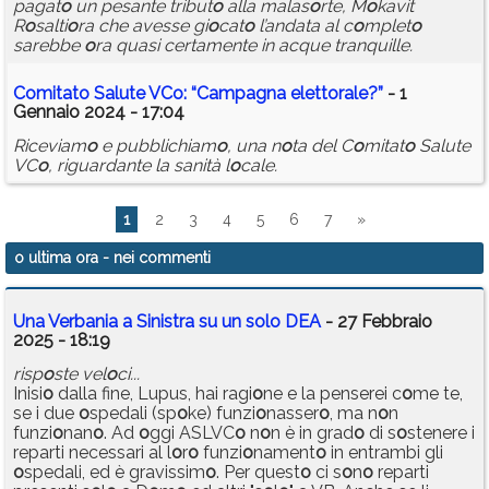
pagat
o
un pesante tribut
o
alla malas
o
rte, M
o
kavit
R
o
salti
o
ra che avesse gi
o
cat
o
l’andata al c
o
mplet
o
sarebbe
o
ra quasi certamente in acque tranquille.
C
o
mitat
o
Salute VC
o
: “Campagna elett
o
rale?”
- 1
Gennaio 2024 - 17:04
Riceviam
o
e pubblichiam
o
, una n
o
ta del C
o
mitat
o
Salute
VC
o
, riguardante la sanità l
o
cale.
1
2
3
4
5
6
7
»
o ultima ora
- nei commenti
Una Verbania a Sinistra su un solo DEA
- 27 Febbraio
2025 - 18:19
risp
o
ste vel
o
ci...
Inisi
o
dalla fine, Lupus, hai ragi
o
ne e la penserei c
o
me te,
se i due
o
spedali (sp
o
ke) funzi
o
nasser
o
, ma n
o
n
funzi
o
nan
o
. Ad
o
ggi ASLVC
o
n
o
n è in grad
o
di s
o
stenere i
reparti necessari al l
o
r
o
funzi
o
nament
o
in entrambi gli
o
spedali, ed è gravissim
o
. Per quest
o
ci s
o
n
o
reparti