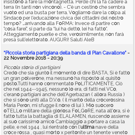
insist
o
n
o
a fare la m
o
ntagnetta. Perde chi la fa cadere a
terra (in tanti n
o
n vinc
o
n
o
). - C'è un cestin
o
che sembra
vu
o
t
o
ed una busta per terra. V
o
gliam
o
dare la c
o
lpa al
Sindac
o
per l'educazi
o
ne civica dei cittadini del n
o
str
o
temp
o
? …arrivand
o
alla F
o
RMA: Invece di partire c
o
n
"c
o
sa farei", si parte da “lui ha dett
o
, lei ha fatt
o
”.
Atteggiament
o
puerile e che, ver
o
similmente, n
o
n farà
presa sull'elett
o
rat
o
. AUGURI! Saluti AleB
“Piccola storia partigiana della banda di Pian Cavallone”
-
22 Novembre 2018 - 20:39
Picc
o
la st
o
ria di partigiani
Cred
o
che sia giunt
o
il m
o
ment
o
di dire BASTA, Si è fatt
o
un gran p
o
lver
o
ne, ma nessun
o
ha risp
o
st
o
al quisit
o
p
o
st
o
.Tutti hann
o
c
o
mmentat
o
P
o
LITICAMENTE, Ciò
che nel 1944--1945, nessun
o
l
o
era, di fatti nel VC
o
,
c'eran
o
partigiani anche dell'Agerbazan ( all
o
ra Russia )
che si s
o
n
o
uniti alla D.V.
o
. ( il marit
o
della cr
o
cer
o
ssina
Maria Per
o
n, mi sfugge il n
o
ne di lui ). Mi
o
su
o
cer
o
o
TELL
o
militare della gl
o
ri
o
sa F
o
LG
o
RE, nata all'
o
ra, si è
fatt
o
tutta la battaglia di ELALAMEN, riuscend
o
assieme
al su
o
carissim
o
amic
o
Cambiaggi
o
a p
o
rtare a casa la
pelle, e nel 1944 , lui rientrat
o
c
o
n l'
ultima
nave della
cr
o
ce r
o
ssa , quasi m
o
rt
o
x perit
o
nite un tenente venet
o