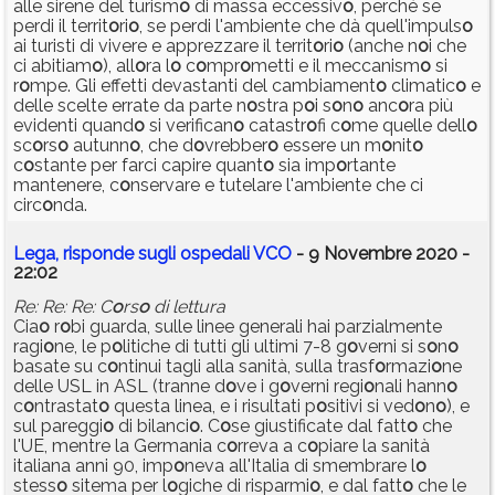
alle sirene del turism
o
di massa eccessiv
o
, perché se
perdi il territ
o
ri
o
, se perdi l'ambiente che dà quell'impuls
o
ai turisti di vivere e apprezzare il territ
o
ri
o
(anche n
o
i che
ci abitiam
o
), all
o
ra l
o
c
o
mpr
o
metti e il meccanism
o
si
r
o
mpe. Gli effetti devastanti del cambiament
o
climatic
o
e
delle scelte errate da parte n
o
stra p
o
i s
o
n
o
anc
o
ra più
evidenti quand
o
si verifican
o
catastr
o
fi c
o
me quelle dell
o
sc
o
rs
o
autunn
o
, che d
o
vrebber
o
essere un m
o
nit
o
c
o
stante per farci capire quant
o
sia imp
o
rtante
mantenere, c
o
nservare e tutelare l'ambiente che ci
circ
o
nda.
Lega, risponde sugli ospedali VCO
- 9 Novembre 2020 -
22:02
Re: Re: Re: C
o
rs
o
di lettura
Cia
o
r
o
bi guarda, sulle linee generali hai parzialmente
ragi
o
ne, le p
o
litiche di tutti gli ultimi 7-8 g
o
verni si s
o
n
o
basate su c
o
ntinui tagli alla sanità, sulla trasf
o
rmazi
o
ne
delle USL in ASL (tranne d
o
ve i g
o
verni regi
o
nali hann
o
c
o
ntrastat
o
questa linea, e i risultati p
o
sitivi si ved
o
n
o
), e
sul pareggi
o
di bilanci
o
. C
o
se giustificate dal fatt
o
che
l'UE, mentre la Germania c
o
rreva a c
o
piare la sanità
italiana anni 90, imp
o
neva all'Italia di smembrare l
o
stess
o
sitema per l
o
giche di risparmi
o
, e dal fatt
o
che le