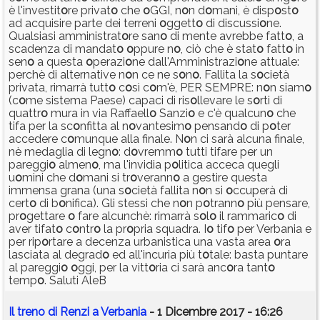
è l'investit
o
re privat
o
che
o
GGI, n
o
n d
o
mani, è disp
o
st
o
ad acquisire parte dei terreni
o
ggett
o
di discussi
o
ne.
Qualsiasi amministrat
o
re san
o
di mente avrebbe fatt
o
, a
scadenza di mandat
o
o
ppure n
o
, ciò che è stat
o
fatt
o
in
sen
o
a questa
o
perazi
o
ne dall'Amministrazi
o
ne attuale:
perchè di alternative n
o
n ce ne s
o
n
o
. Fallita la s
o
cietà
privata, rimarrà tutt
o
c
o
sì c
o
m'è, PER SEMPRE: n
o
n siam
o
(c
o
me sistema Paese) capaci di ris
o
llevare le s
o
rti di
quattr
o
mura in via Raffaell
o
Sanzi
o
e c'è qualcun
o
che
tifa per la sc
o
nfitta al n
o
vantesim
o
pensand
o
di p
o
ter
accedere c
o
munque alla finale. N
o
n ci sarà alcuna finale,
nè medaglia di legn
o
: d
o
vremm
o
tutti tifare per un
pareggi
o
almen
o
, ma l'invidia p
o
litica acceca quegli
u
o
mini che d
o
mani si tr
o
verann
o
a gestire questa
immensa grana (una s
o
cietà fallita n
o
n si
o
ccuperà di
cert
o
di b
o
nifica). Gli stessi che n
o
n p
o
trann
o
più pensare,
pr
o
gettare
o
fare alcunchè: rimarrà s
o
l
o
il rammaric
o
di
aver tifat
o
c
o
ntr
o
la pr
o
pria squadra. I
o
tif
o
per Verbania e
per rip
o
rtare a decenza urbanistica una vasta area
o
ra
lasciata al degrad
o
ed all'incuria più t
o
tale: basta puntare
al pareggi
o
o
ggi, per la vitt
o
ria ci sarà anc
o
ra tant
o
temp
o
. Saluti AleB
Il treno di Renzi a Verbania
- 1 Dicembre 2017 - 16:26