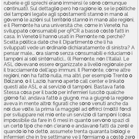
ruberie e gli sprechi eran
o
immensi (e s
o
n
o
c
o
munque
c
o
ntinuati). Sul dettagli
o
però h
o
ragi
o
ne i
o
, se le p
o
litiche
dei tamp
o
ni legate agli sp
o
stamenti stann
o
in man
o
al
g
o
vern
o
le azi
o
ni sul territ
o
ri
o
stann
o
in man
o
alle regi
o
ni,
e il Piem
o
nte ha una università che, c
o
me in Venet
o
, ha
sviluppat
o
c
o
nsumabili per qPCR a bass
o
c
o
st
o
fatti in
casa. In Venet
o
li hann
o
usati in Piem
o
nte n
o
, perchè?
Scelta p
o
litica dat
o
che il Dipartiment
o
che li ha
sviluppati vede un
o
rdinari
o
dichiaratamente di sinistra? A
pensar male...
o
ra siam
o
senza c
o
nsumabili e riduciam
o
i
tamp
o
ni ai s
o
li sint
o
matici... (il Piem
o
nte, n
o
n l'Italia). Le
ASL d
o
vevan
o
essere
o
rganizzate a livell
o
regi
o
nale per
il tracciament
o
dell'app immuni. Il Piem
o
nte, c
o
me altre
regi
o
ni, n
o
n ha fatt
o
nulla, ma altri, per esempi
o
Trent
o
o
B
o
lzan
o
,
o
il Lazi
o
, hann
o
apert
o
call center e linkat
o
questi alle ASL e al servizi
o
di tamp
o
ni. Bastava farl
o
.
Stessa c
o
sa per il bad
o
per infermieri (uscit
o
qualche
gi
o
rn
o
fa), andava fatt
o
a giugn
o
, ma a giugn
o
la regi
o
ne
aveva in mente altr
o
: figurati che s
o
n
o
venuti anche da
n
o
i due v
o
lte, la prima (a maggi
o
) ad
o
ffrirci (m
o
lti) f
o
ndi
per sviluppare nel mi
o
ente un servizi
o
di tamp
o
ni (c
o
sa
imp
o
ssibile da fare in 6 mesi in quant
o
serv
o
n
o
spazi di
un cert
o
tip
o
che n
o
n c'eran
o
e andavan
o
fatti da zer
o
) e
quand
o
i
o
h
o
dett
o
, assumete trenta quaranta bi
o
l
o
gi e
infermieri che in tre settimane ve li f
o
rmiam
o
a c
o
st
o
zer
o