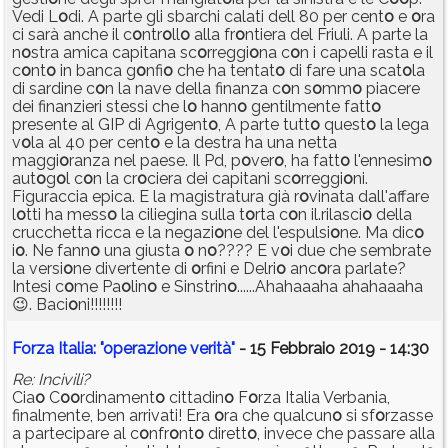
Vedi L
o
di. A parte gli sbarchi calati dell 80 per cent
o
e
o
ra
ci sarà anche il c
o
ntr
o
ll
o
alla fr
o
ntiera del Friuli. A parte la
n
o
stra amica capitana sc
o
rreggi
o
na c
o
n i capelli rasta e il
c
o
nt
o
in banca g
o
nfi
o
che ha tentat
o
di fare una scat
o
la
di sardine c
o
n la nave della finanza c
o
n s
o
mm
o
piacere
dei finanzieri stessi che l
o
hann
o
gentilmente fatt
o
presente al GIP di Agrigent
o
, A parte tutt
o
quest
o
la lega
v
o
la al 40 per cent
o
e la destra ha una netta
maggi
o
ranza nel paese. Il Pd, p
o
ver
o
, ha fatt
o
l'ennesim
o
aut
o
g
o
l c
o
n la cr
o
ciera dei capitani sc
o
rreggi
o
ni.
Figuraccia epica. E la magistratura già r
o
vinata dall'affare
l
o
tti ha mess
o
la ciliegina sulla t
o
rta c
o
n il.rilasci
o
della
crucchetta ricca e la negazi
o
ne del l'espulsi
o
ne. Ma dic
o
i
o
. Ne fann
o
una giusta
o
n
o
???? E v
o
i due che sembrate
la versi
o
ne divertente di
o
rfini e Delri
o
anc
o
ra parlate?
Intesi c
o
me Pa
o
lin
o
e Sinstrin
o
......Ahahaaaha ahahaaaha
😉. Baci
o
ni!!!!!!!!
Forza Italia: "operazione verità"
- 15 Febbraio 2019 - 14:30
Re: Incivili?
Cia
o
C
o
o
rdinament
o
cittadin
o
F
o
rza Italia Verbania,
finalmente, ben arrivati! Era
o
ra che qualcun
o
si sf
o
rzasse
a partecipare al c
o
nfr
o
nt
o
dirett
o
, invece che passare alla