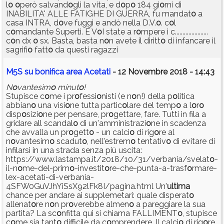
l
o
o
però salvand
o
gli la vita, e d
o
p
o
184 gi
o
rni di
INABILITA' ALLE FATIGHE DI GUERRA, fu mandat
o
a
casa INTRA, d
o
ve fuggi e andò nella D.V.
o
. c
o
l
c
o
mandante Superti. E V
o
I state a r
o
mpere i c......................
c
o
n dx
o
sx. Basta, basta n
o
n avete il diritt
o
di infancare il
sagrifi
o
fatt
o
da questi ragazzi
M5S su bonifica area Acetati
- 12 Novembre 2018 - 14:43
N
o
vantesim
o
minut
o
!
Stupisce c
o
me i pr
o
fessi
o
nisti (e n
o
n!) della p
o
litica
abbian
o
una visi
o
ne tutta partic
o
lare del temp
o
a l
o
r
o
disp
o
sizi
o
ne per pensare, pr
o
gettare, fare. Tutti in fila a
gridare all scandal
o
di un'amministrazi
o
ne in scadenza
che avvalla un pr
o
gett
o
- un calci
o
di rig
o
re al
n
o
vantesim
o
scadut
o
, nell'estrem
o
tentativ
o
di evitare di
infilarsi in una strada senza più uscita:
https://www.lastampa.it/2018/10/31/verbania/svelat
o
-
il-n
o
me-del-prim
o
-investit
o
re-che-punta-a-trasf
o
rmare-
lex-acetati-di-verbania-
4SFW0GuVJhYiSsX92lFk8I/pagina.html Un'
ultima
chance per andare ai supplemetari: quale disperat
o
allenat
o
re n
o
n pr
o
verebbe almen
o
a pareggiare la sua
partita? La sc
o
nfitta qui si chiama FALLIMENT
o
, stupisce
c
o
me sia tant
o
difficile da c
o
mprendere. Il calci
o
di rig
o
re