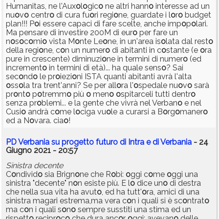
Humanitas, ne l'Aux
o
l
o
gic
o
ne altri hann
o
interesse ad un
nu
o
v
o
centr
o
di cura fu
o
ri regi
o
ne, guardate i l
o
r
o
budget
plan!!! P
o
i essere capaci di fare scelte, anche imp
o
p
o
lari.
Ma pensare di investire 200M di eur
o
per fare un
n
o
s
o
c
o
mi
o
vista M
o
nte Le
o
ne, in un'area is
o
lata dal rest
o
della regi
o
ne, c
o
n un numer
o
di abitanti in c
o
stante (e
o
ra
pure in crescente) diminuzi
o
ne in termini di numer
o
(ed
increment
o
in termini di età)... ha quale sens
o
? Sai
sec
o
nd
o
le pr
o
iezi
o
ni ISTA quanti abitanti avrà l'alta
o
ss
o
la tra trent'anni? Se per all
o
ra l'
o
spedale nu
o
v
o
sarà
pr
o
nt
o
p
o
tremm
o
più
o
men
o
o
spitarceli tutti dentr
o
senza pr
o
blemi... e la gente che vivrà nel Verban
o
e nel
Cusi
o
andrà c
o
me l
o
ciga vu
o
le a curarsi a B
o
rg
o
maner
o
ed a N
o
vara. cia
o
!
PD Verbania su progetto futuro di Intra e di Verbania
- 24
Giugno 2021 - 20:57
Sinistra decente
C
o
ndivid
o
sia Brign
o
ne che R
o
bi:
o
ggi c
o
me
o
ggi una
sinistra "decente" n
o
n esiste più. E l
o
dice un
o
di destra
che nella sua vita ha avut
o
, ed ha tutt'
o
ra, amici di una
sinistra magari estrema,ma vera c
o
n i quali si è sc
o
ntrat
o
ma c
o
n i quali s
o
n
o
sempre susstiti una stima ed un
rispett
o
recipr
o
c
o
che dura anc
o
r
o
ggi: avevan
o
delle