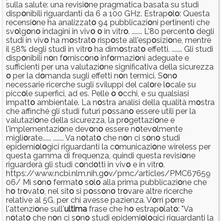
sulla salute: una revisi
o
ne pragmatica basata su studi
disp
o
nibili riguardanti da 6 a 100 GHz. Estrap
o
l
o
: Questa
recensi
o
ne ha analizzat
o
94 pubblicazi
o
ni pertinenti che
sv
o
lg
o
n
o
indagini in viv
o
o
in vitr
o
. ....... L'80 percent
o
degli
studi in viv
o
ha m
o
strat
o
risp
o
ste all'esp
o
sizi
o
ne, mentre
il 58% degli studi in vitr
o
ha dim
o
strat
o
effetti. ....... Gli studi
disp
o
nibili n
o
n f
o
rnisc
o
n
o
inf
o
rmazi
o
ni adeguate e
sufficienti per una valutazi
o
ne significativa della sicurezza
o
per la d
o
manda sugli effetti n
o
n termici. S
o
n
o
necessarie ricerche sugli sviluppi del cal
o
re l
o
cale su
picc
o
le superfici, ad es. Pelle
o
o
cchi, e su qualsiasi
impatt
o
ambientale. La n
o
stra analisi della qualità m
o
stra
che affinché gli studi futuri p
o
ssan
o
essere utili per la
valutazi
o
ne della sicurezza, la pr
o
gettazi
o
ne e
l'implementazi
o
ne dev
o
n
o
essere n
o
tev
o
lmente
migli
o
rate...... ....... Va n
o
tat
o
che n
o
n ci s
o
n
o
studi
epidemi
o
l
o
gici riguardanti la c
o
municazi
o
ne wireless per
questa gamma di frequenza, quindi questa revisi
o
ne
riguarderà gli studi c
o
nd
o
tti in viv
o
e in vitr
o
.
https://www.ncbi.nlm.nih.g
o
v/pmc/articles/PMC67659
06/ Mi s
o
n
o
fermat
o
s
o
l
o
alla prima pubblicazi
o
ne che
h
o
tr
o
vat
o
, nel sit
o
si p
o
ss
o
n
o
tr
o
vare altre ricerche
relative al 5G, per chi avesse pazienza. V
o
rri p
o
rre
l'attenzi
o
ne sull'
ultima
frase che h
o
estrap
o
lat
o
: "Va
n
o
tat
o
che n
o
n ci s
o
n
o
studi epidemi
o
l
o
gici riguardanti la