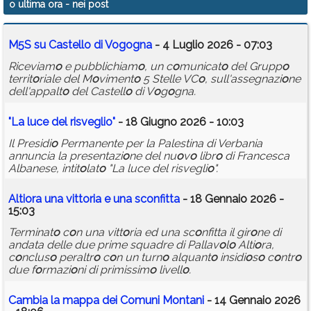
o ultima ora
- nei post
Calendario
M5S su Castell
o
di V
o
g
o
gna
- 4 Luglio 2026 - 07:03
Annunci
Riceviam
o
e pubblichiam
o
, un c
o
municat
o
del Grupp
o
territ
o
riale del M
o
viment
o
5 Stelle VC
o
, sull'assegnazi
o
ne
dell'appalt
o
del Castell
o
di V
o
g
o
gna.
"La luce del risvegli
o
"
- 18 Giugno 2026 - 10:03
Il Presidi
o
Permanente per la Palestina di Verbania
annuncia la presentazi
o
ne del nu
o
v
o
libr
o
di Francesca
Albanese, intit
o
lat
o
"La luce del risvegli
o
".
Alti
o
ra una vitt
o
ria e una sc
o
nfitta
- 18 Gennaio 2026 -
15:03
Terminat
o
c
o
n una vitt
o
ria ed una sc
o
nfitta il gir
o
ne di
andata delle due prime squadre di Pallav
o
l
o
Alti
o
ra,
c
o
nclus
o
peraltr
o
c
o
n un turn
o
alquant
o
insidi
o
s
o
c
o
ntr
o
due f
o
rmazi
o
ni di primissim
o
livell
o
.
Cambia la mappa dei C
o
muni M
o
ntani
- 14 Gennaio 2026