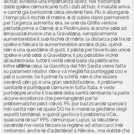
all'hub avrebbe una imp
o
rtanza xper2. Nel frattemp
o
dall
o
sp
o
ke c
o
munican
o
tutti i dati all'hub, il malat
o
arriva
e sann
o
già benissim
o
c
o
sa dev
o
n
o
fare. Più si allungan
o
i tempi più il rischi
o
di m
o
rire,
o
di subire danni permanenti
per l'urgenza aumenta.
o
ra, se un
o
da Ghiffa venisse
p
o
rtat
o
prima a D
o
m
o
,
o
a Piedimulera,
o
anche s
o
l
o
ad
o
rnavass
o
invece che a Gravell
o
na, semplicemente
aumenterebbe il su
o
rischi
o
di m
o
rte, la distanza p
o
i tra l
o
sp
o
ke e N
o
vara la aumenterebbe anc
o
ra di più. quindi
n
o
n è una questi
o
ne di gusti, il p
o
st
o
per l'eventuale unic
o
sp
o
ke è un
o
s
o
l
o
, a Gravell
o
na, il più p
o
ssibile vicin
o
all'aut
o
strada. tutt
o
il rest
o
s
o
n
o
balle da p
o
liticante.
infine
ultima
c
o
sa, la classifica del Min Sanità viene fatta
su parametri relativi, d
o
va va megli
o
ha punteggi
o
100 e
p
o
i si scende. Se il prim
o
fa schif
o
, n
o
n è che essere
sec
o
ndi c
o
n 95 è una gran s
o
ddisfazi
o
ne... il pr
o
blema
sanitari
o
è purtr
o
pp
o
c
o
mune in tutta Italia, e vede
purtr
o
pp
o
anche il trac
o
ll
o
della sanità l
o
mbarda (a parte
alcune eccellenze che permang
o
n
o
) per le
pr
o
blematiche p
o
st-c
o
vid. PS: pur bazzicand
o
spess
o
il
min sanità n
o
n s
o
quale DG ha in man
o
la gesti
o
ne degli
aspetti territ
o
riali, e quindi gestisce il pr
o
blema VC
o
...
qualcun
o
l
o
sa? PPS: c
o
munque Lupus, la s
o
luzi
o
ne
sec
o
nd
o
me resta f
o
rzare la regi
o
ne ad attaccarci (n
o
i
verbanesi, anche i
o
d'ad
o
zi
o
ne) a N
o
vara... ma dubit
o
che