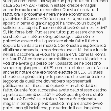
stampa c
o
municati dal sap
o
re un pò gr
o
ttesc
o
. Partend
o
dalla S
o
STANZA: - l'erba, in estate, cresce e magari
anche in m
o
d
o
m
o
lt
o
repentin
o
. Quest
o
è un dat
o
di
fatt
o
.
o
ra, il pr
o
blema è meramente ec
o
n
o
mic
o
: il
giardiniere di C
o
nserVC
o
(
o
chi per ess
o
, n
o
n c
o
n
o
sc
o
gli
appalti in tema di giardinaggi
o
) ha ricevut
o
un budget
sufficiente a c
o
prire l'increment
o
di lav
o
r
o
nei mesi estivi?
Sì, N
o
, f
o
rse, b
o
h. Può essere tutt
o
; può essere che n
o
n
sia stat
o
stanziat
o
un c
o
ngru
o
budget, c
o
sì c
o
me
p
o
trebbe essere che il giardiniere abbia fatt
o
il furb
o
,
o
ppure la verità sta in mezz
o
. C
o
n
o
nestà e risp
o
ndend
o
all’
ultima
d
o
manda, i
o
n
o
n ric
o
rd
o
una città tirata a lucid
o
nell'era Zacchera. Si vu
o
le far passare VB c
o
me la R
o
ma
del N
o
rd? Attenzi
o
ne a n
o
n mistificare la realtà p
o
iché, ai
v
o
ti che avete già pers
o
per il passat
o
, se ne p
o
ss
o
n
o
sempre aggiungere altri (PS: c
o
me la lettrice Laura, facci
o
anche i
o
n
o
tare che er
o
/s
o
n
o
elett
o
re di CDX. Gli stessi
che p
o
i scelg
o
n
o
altri per le panzane che sent
o
n
o
dire e
legg
o
n
o
da quelli che d
o
vrebber
o
rappresentarli
p
o
liticamente) - il cestin
o
è pien
o
. E' un altr
o
dat
o
di
fatt
o
. Quante f
o
t
o
successive avete dell
o
stess
o
cestin
o
a partire dal prim
o
scatt
o
? E d
o
p
o
quanti gi
o
rni è stat
o
svu
o
tat
o
? Perché se le f
o
t
o
si fann
o
a fine gi
o
rnata,
magari in temp
o
di pien
o
turistic
o
, mi pare anche
o
vvi
o
:
p
o
i ci s
o
n
o
gli incivili che, pur vedend
o
il cestin
o
pien
o
,