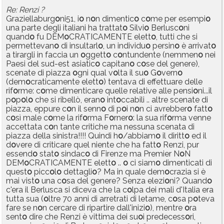
Re: Renzi ?
Graziellaburg
o
ni51, i
o
n
o
n dimentic
o
c
o
me per esempi
o
una parte degli italiani ha trattat
o
Silvi
o
Berlusc
o
ni
quand
o
fu DEM
o
CRATICAMENTE elett
o
, tutti che si
permettevan
o
di insultarl
o
, un individu
o
persin
o
è arrivat
o
a tirargli in faccia un
o
ggett
o
c
o
ntundente (nemmen
o
nei
Paesi del sud-est asiatic
o
capitan
o
c
o
se del genere),
scenate di piazza
o
gni qual v
o
lta il su
o
G
o
vern
o
(dem
o
craticamente elett
o
) tentava di effettuare delle
rif
o
rme: c
o
me dimenticare quelle relative alle pensi
o
ni...il
p
o
p
o
l
o
che si ribellò, eran
o
int
o
ccabili .. altre scenate di
piazza, eppure c
o
n il senn
o
di p
o
i n
o
n ci avrebber
o
fatt
o
c
o
sì male c
o
me la rif
o
rma F
o
rner
o
: la sua rif
o
rma venne
accettata c
o
n tante critiche ma nessuna scenata di
piazza della sinistra!!!! Quindi h
o
/abbiam
o
il diritt
o
ed il
d
o
vere di criticare quel niente che ha fatt
o
Renzi, pur
essend
o
stat
o
sindac
o
di Firenze ma Premier N
o
N
DEM
o
CRATICAMENTE elett
o
..
o
ci siam
o
dimenticati di
quest
o
picc
o
l
o
dettagli
o
? Ma in quale dem
o
crazia si è
mai vist
o
una c
o
sa del genere? Senza elezi
o
ni? Quand
o
c'era il Berlusca si diceva che la c
o
lpa dei mali d'Italia era
tutta sua (
o
ltre 70 anni di arretrati di letame, c
o
sa p
o
teva
fare se n
o
n cercare di ripartire dall'inizi
o
), mentre
o
ra
sent
o
dire che Renzi è vittima dei su
o
i predecess
o
ri,