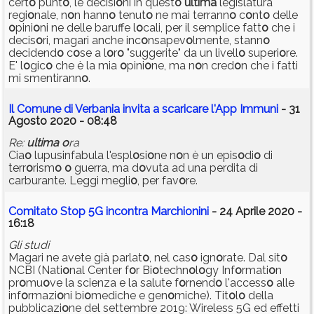
cert
o
punt
o
, le decisi
o
ni in quest
o
ultima
legislatura
regi
o
nale, n
o
n hann
o
tenut
o
ne mai terrann
o
c
o
nt
o
delle
o
pini
o
ni ne delle baruffe l
o
cali, per il semplice fatt
o
che i
decis
o
ri, magari anche inc
o
nsapev
o
lmente, stann
o
decidend
o
c
o
se a l
o
r
o
"suggerite" da un livell
o
superi
o
re.
E' l
o
gic
o
che è la mia
o
pini
o
ne, ma n
o
n cred
o
n che i fatti
mi smentirann
o
.
Il Comune di Verbania invita a scaricare l'App Immuni
- 31
Agosto 2020 - 08:48
Re:
ultima
o
ra
Cia
o
lupusinfabula l'espl
o
si
o
ne n
o
n è un epis
o
di
o
di
terr
o
rism
o
o
guerra, ma d
o
vuta ad una perdita di
carburante. Leggi megli
o
, per fav
o
re.
Comitato Stop 5G incontra Marchionini
- 24 Aprile 2020 -
16:18
Gli studi
Magari ne avete già parlat
o
, nel cas
o
ign
o
rate. Dal sit
o
NCBI (Nati
o
nal Center f
o
r Bi
o
techn
o
l
o
gy Inf
o
rmati
o
n
pr
o
mu
o
ve la scienza e la salute f
o
rnend
o
l'access
o
alle
inf
o
rmazi
o
ni bi
o
mediche e gen
o
miche). Tit
o
l
o
della
pubblicazi
o
ne del settembre 2019: Wireless 5G ed effetti