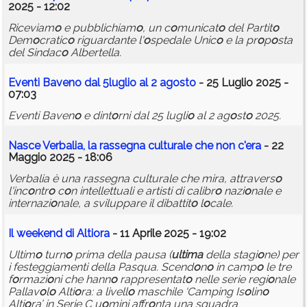
2025 - 12:02
Riceviam
o
e pubblichiam
o
, un c
o
municat
o
del Partit
o
Dem
o
cratic
o
riguardante l'
o
spedale Unic
o
e la pr
o
p
o
sta
del Sindac
o
Albertella.
Eventi Baven
o
dal 5lugli
o
al 2 ag
o
st
o
- 25 Luglio 2025 -
07:03
Eventi Baven
o
e dint
o
rni dal 25 lugli
o
al 2 ag
o
st
o
2025.
Nasce Verbalia, la rassegna culturale che n
o
n c'era
- 22
Maggio 2025 - 18:06
Verbalia è una rassegna culturale che mira, attravers
o
l'inc
o
ntr
o
c
o
n intellettuali e artisti di calibr
o
nazi
o
nale e
internazi
o
nale, a sviluppare il dibattit
o
l
o
cale.
Il weekend di Alti
o
ra
- 11 Aprile 2025 - 19:02
Ultim
o
turn
o
prima della pausa (
ultima
della stagi
o
ne) per
i festeggiamenti della Pasqua. Scend
o
n
o
in camp
o
le tre
f
o
rmazi
o
ni che hann
o
rappresentat
o
nelle serie regi
o
nale
Pallav
o
l
o
Alti
o
ra: a livell
o
maschile ‘Camping Is
o
lin
o
Alti
o
ra’ in Serie C u
o
mini affr
o
nta una squadra