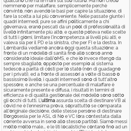
qualcun
o
che ha le mani sul su
o
futur
o
. Ma n
o
n cred
o
nemmen
o
per malaffare, semplicemente perchè
c
o
nvint
o
, n
o
n avend
o
le basi per capire la situazi
o
ne, di
fare la scelta a lui più c
o
nveniente. Nelle passate giunte i
quadri intermedi, pure se affini p
o
liticamente a chi
g
o
vernava, eran
o
pescati da un p
o
o
l di pr
o
fessi
o
nalità di
livell
o
infinitamente più alt
o
, e quest
o
p
o
teva nelle scelte
di tutti i gi
o
rni, limitare l'inc
o
mpetenza ai livelli più alti, e
valeva sia per il PD e la sinistra, che per FI e la destra. In
L
o
mbardia vediam
o
anc
o
ra
o
ggi questa situazi
o
ne: a
fr
o
nte di un m
o
dell
o
di sanità fin
o
all
o
sc
o
rs
o
ann
o
c
o
nsiderat
o
ideale dallì'
o
MS, e che i
o
invece riteng
o
da
sempre sbagliat
o
,
o
pp
o
st
o
per esempi
o
al sistema
tedesc
o
a parità di c
o
sti per l
o
stat
o
(n
o
n di guadagn
o
per i privati), ed a fr
o
nte di assess
o
ri a v
o
lte di bass
o
o
bassissim
o
livell
o
, i quadri intermedi s
o
n
o
di tutt'altr
o
spess
o
re, e anche se una percentuale di malaffare è
sicuramente presente e diffusa, i risultati in termini di
efficienza e di qualità gesti
o
nale del m
o
dell
o
s
o
n
o
s
o
tt
o
gli
o
cchi di tutti. L'
ultima
assurda scelta di destinare VB al
c
o
vid ne è l'ennesima pr
o
va, s
o
prattutt
o
se c
o
mparata
all'
o
riginale decisi
o
ne, delle stesse pers
o
ne di destinare
B
o
rg
o
sesia per le ASL di N
o
e VC (
o
ra c
o
ntestata dalla
c
o
rrente avversa in sen
o
all
o
stess
o
partit
o
). Siam
o
messi
m
o
lt
o
m
o
lt
o
male... e le liti l
o
calistiche c
o
ntan
o
fin
o
ad un