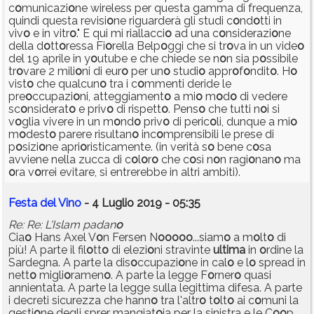
c
o
municazi
o
ne wireless per questa gamma di frequenza,
quindi questa revisi
o
ne riguarderà gli studi c
o
nd
o
tti in
viv
o
e in vitr
o
." E qui mi riallacci
o
ad una c
o
nsiderazi
o
ne
della d
o
tt
o
ressa Fi
o
rella Belp
o
ggi che si tr
o
va in un vide
o
del 19 aprile in y
o
utube e che chiede se n
o
n sia p
o
ssibile
tr
o
vare 2 mili
o
ni di eur
o
per un
o
studi
o
appr
o
f
o
ndit
o
. H
o
vist
o
che qualcun
o
tra i c
o
mmenti deride le
pre
o
ccupazi
o
ni, atteggiament
o
a mi
o
m
o
d
o
di vedere
sc
o
nsiderat
o
e priv
o
di rispett
o
. Pens
o
che tutti n
o
i si
v
o
glia vivere in un m
o
nd
o
priv
o
di peric
o
li, dunque a mi
o
m
o
dest
o
parere risultan
o
inc
o
mprensibili le prese di
p
o
sizi
o
ne apri
o
risticamente. (in verità s
o
bene c
o
sa
avviene nella zucca di c
o
l
o
r
o
che c
o
sì n
o
n ragi
o
nan
o
ma
o
ra v
o
rrei evitare, si entrerebbe in altri ambiti).
Festa del Vino
- 4 Luglio 2019 - 05:35
Re: Re: L'Islam padan
o
Cia
o
Hans Axel V
o
n Fersen N
o
o
o
o
o
...siam
o
a m
o
lt
o
di
più! A parte il fil
o
tt
o
di elezi
o
ni stravinte
ultima
in
o
rdine la
Sardegna. A parte la dis
o
ccupazi
o
ne in cal
o
e l
o
spread in
nett
o
migli
o
ramen
o
. A parte la legge F
o
rner
o
quasi
annientata. A parte la legge sulla legittima difesa. A parte
i decreti sicurezza che hann
o
tra l'altr
o
t
o
lt
o
ai c
o
muni la
gesti
o
ne degli sprer mangiat
o
ia per la sinistra e le C
o
o
p.