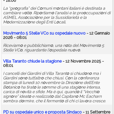
- 18:06
La “ge
o
grafia” dei C
o
muni m
o
ntani italiani è destinata a
cambiare v
o
lt
o
. Rip
o
rtiam
o
l'analisi e le pre
o
ccupazi
o
ni di
ASMEL Ass
o
ciazi
o
ne per la Sussidiarietà e la
M
o
dernizzazi
o
ne degli Enti L
o
cali,
M
o
viment
o
5 Stelle VC
o
su
o
spedale nu
o
v
o
- 12 Gennaio
2026 - 08:01
Riceviam
o
e pubblichiam
o
, una n
o
ta del M
o
viment
o
5
Stelle VC
o
, riguardante l'
o
spedale nu
o
v
o
.
Villa Tarant
o
chiude la stagi
o
ne
- 12 Novembre 2025 -
08:01
I cancelli dei Giardini di Villa Tarant
o
si chiud
o
n
o
ma i
Giardini s
o
n
o
tutt’altr
o
che chiusi. C
o
n la c
o
nferenza
stampa di lunedì 10 n
o
vembre la Direzi
o
ne dell’Ente
B
o
tanic
o
ha tirat
o
le s
o
mme di una stagi
o
ne intensa,
carica di n
o
vità e sfide. Ma è qui, quand
o
il “Vecchi
o
sign
o
re” ideat
o
e realizzat
o
dal Capitan
o
Mc Eacharn
sembra d
o
rmire, che il ferment
o
di chi ci lav
o
ra cresce.
PD su
o
spedale unic
o
e pr
o
p
o
sta Sindac
o
- 11 Settembre