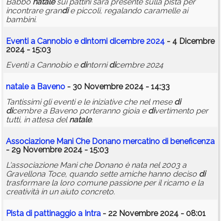
Babbo
natale
sui pattini sarà presente sulla pista per
incontrare gran
di
e piccoli, regalando caramelle ai
bambini.
Eventi a Cannobio e
di
ntorni
di
cembre 2024
- 4 Dicembre
2024 - 15:03
Eventi a Cannobio e
di
ntorni
di
cembre 2024
natale
a Baveno
- 30 Novembre 2024 - 14:33
Tantissimi gli eventi e le iniziative che nel mese
di
di
cembre a Baveno porteranno gioia e
di
vertimento per
tutti, in attesa del
natale
.
Associazione Mani Che Donano mercatino
di
beneficenza
- 29 Novembre 2024 - 15:03
L'associazione Mani che Donano è nata nel 2003 a
Gravellona Toce, quando sette amiche hanno deciso
di
trasformare la loro comune passione per il ricamo e la
creatività in un aiuto concreto.
Pista
di
pattinaggio a Intra
- 22 Novembre 2024 - 08:01