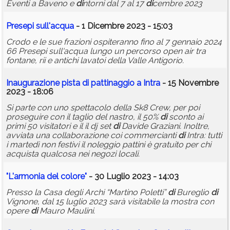
Eventi a Baveno e
di
ntorni dal 7 al 17
di
cembre 2023
Presepi sull'acqua
- 1 Dicembre 2023 - 15:03
Crodo e le sue frazioni ospiteranno fino al 7 gennaio 2024
66 Presepi sull'acqua lungo un percorso open air tra
fontane, rii e antichi lavatoi della Valle Antigorio.
Inaugurazione pista
di
pattinaggio a Intra
- 15 Novembre
2023 - 18:06
Si parte con uno spettacolo della Sk8 Crew, per poi
proseguire con il taglio del nastro, il 50%
di
sconto ai
primi 50 visitatori e il il dj set
di
Davide Graziani. Inoltre,
avviata una collaborazione coi commercianti
di
Intra: tutti
i martedì non festivi il noleggio pattini è gratuito per chi
acquista qualcosa nei negozi locali.
"L'armonia del colore"
- 30 Luglio 2023 - 14:03
Presso la Casa degli Archi “Martino Poletti”
di
Bureglio
di
Vignone, dal 15 luglio 2023 sarà visitabile la mostra con
opere
di
Mauro Maulini.