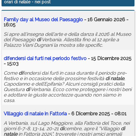
orari di natale
- nei post
Calendario
Family day al Museo del Paesaggio
- 16 Gennaio 2026 -
Annunci
16:05
Si apre all'insegna dell'arte e della danza il 2026 al Museo
del Paesaggio
di
Verbania. Allestita fino al 12 aprile a
Palazzo Viani Dugnani la mostra site specific.
di
fendersi dai furti nel periodo festivo
- 15 Dicembre 2025
- 15:03
Come
di
fendersi dai furti in casa durante il periodo pre-
festivo e in occasione delle prossime festività
di
natale
,
Capodanno e dell’Epifania? Alcuni consigli pratici della
Questura
di
Verbania. Ecco come proteggere i nostri beni
e adottare le giuste accortezze quando non siamo in
casa.
Villaggio
di
natale
in Fattoria
- 6 Dicembre 2025 - 08:01
A Verbania, sul Lago Maggiore, alla Fattoria del Toce, nei
giorni 6-7-8, 13-14, 20-21
di
cembre, apre il "Villaggio
di
natale
in Fattoria 2025", troverete i nostri amici animali