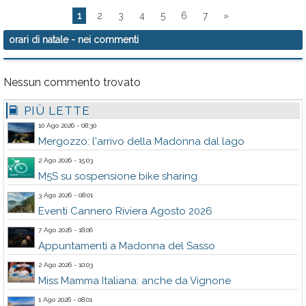
1
2
3
4
5
6
7
»
orari di natale
- nei commenti
Nessun commento trovato
PIÙ LETTE
10 Ago 2026 - 08:30
Mergozzo: l'arrivo della Madonna dal lago
2 Ago 2026 - 15:03
M5S su sospensione bike sharing
3 Ago 2026 - 08:01
Eventi Cannero Riviera Agosto 2026
7 Ago 2026 - 18:06
Appuntamenti a Madonna del Sasso
2 Ago 2026 - 10:03
Miss Mamma Italiana: anche da Vignone
1 Ago 2026 - 08:01