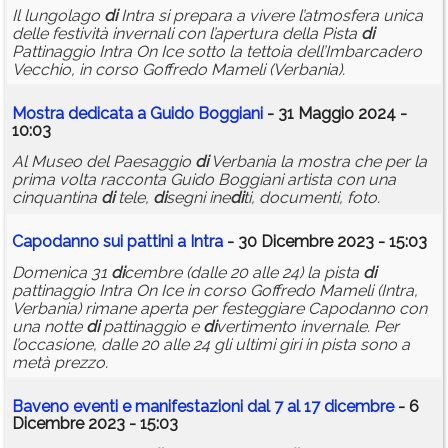
Il lungolago
di
Intra si prepara a vivere l’atmosfera unica
delle festività invernali con l’apertura della Pista
di
Pattinaggio Intra On Ice sotto la tettoia dell’Imbarcadero
Vecchio, in corso Goffredo Mameli (Verbania).
Mostra de
di
cata a Guido Boggiani
- 31 Maggio 2024 -
10:03
Al Museo del Paesaggio
di
Verbania la mostra che per la
prima volta racconta Guido Boggiani artista con una
cinquantina
di
tele,
di
segni ine
di
ti, documenti, foto.
Capodanno sui pattini a Intra
- 30 Dicembre 2023 - 15:03
Domenica 31
di
cembre (dalle 20 alle 24) la pista
di
pattinaggio Intra On Ice in corso Goffredo Mameli (Intra,
Verbania) rimane aperta per festeggiare Capodanno con
una notte
di
pattinaggio e
di
vertimento invernale. Per
l’occasione, dalle 20 alle 24 gli ultimi giri in pista sono a
metà prezzo.
Baveno eventi e manifestazioni dal 7 al 17
di
cembre
- 6
Dicembre 2023 - 15:03