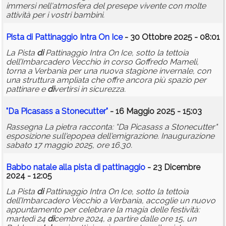
immersi nell'atmosfera del presepe vivente con molte
attività per i vostri bambini.
Pista
di
Pattinaggio Intra On Ice
- 30 Ottobre 2025 - 08:01
La Pista
di
Pattinaggio Intra On Ice, sotto la tettoia
dell’Imbarcadero Vecchio in corso Goffredo Mameli,
torna a Verbania per una nuova stagione invernale, con
una struttura ampliata che offre ancora più spazio per
pattinare e
di
vertirsi in sicurezza.
"Da Picasass a Stonecutter"
- 16 Maggio 2025 - 15:03
Rassegna La pietra racconta: "Da Picasass a Stonecutter"
esposizione sull'epopea dell'emigrazione. Inaugurazione
sabato 17 maggio 2025, ore 16.30.
Babbo
natale
alla pista
di
pattinaggio
- 23 Dicembre
2024 - 12:05
La Pista
di
Pattinaggio Intra On Ice, sotto la tettoia
dell’Imbarcadero Vecchio a Verbania, accoglie un nuovo
appuntamento per celebrare la magia delle festività:
martedì 24
di
cembre 2024, a partire dalle ore 15, un