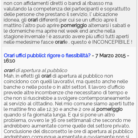
non con affidamenti diretti o bandi al ribasso ma
valutando la competenza dei partecipanti e soprattutto
delle persone che prestano il servizio, l' ubicazione
idonea, gli
orari
differenti per cui se un ufficio apre il
mattino l'altro può aprire
pomeriggio
alternarsi i sabati e
le domeniche ma aprire nel week end anche nella
stagione invernale ! è assurdo avere più uffici tutti aperti
nelle medesime fasce
orari
e . questo è INCONCEPIBILE !
Orari uffici pubblici: rigore o flessibilità?
- 7 Marzo 2015 -
16:10
orari
di apertura al pubblico
Mah, in effetti gli
orari
di apertura al pubblico non
coincidono con quelli lavorativi, ma questo anche nelle
banche o nelle poste o in altri settori. Il lavoro d'ufficio
prevede altre incombenze che necessitano di tempo e
che non si riuscirebbe a svolgere contemporaneamente
al servizio al cittadino. Nel mio comune siamo aperti tutte
le mattine fino alle 12.30 e anche 2 ore al
pomeriggio
quando si fa giornata lunga. E qui si pone un altro
problema, ovvero le 36 ore settimanali che secondo me
andrebbero aumentate come quelle del settore privato.
Conclusione del discorsetto le ore di apertura al pubblico
andrebbero comunque aumentate e ovviamente non si