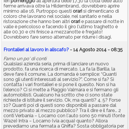
Ieri
pomeriggio
all'apertura delle 17.30 la coda delle auto
ferme arrivava oltre la Hildembrand.. dovrebbero aprire
minimo alle 16. Purtroppo questi
orari
si dimenticano di
coloro che lavorano nel sociale, nel sanitario e nella
ristorazione che hanno ben altri
orari
e passare di notte in
valle è pericoloso e facendo il giro l'ultimo traghetto è
alle 00.30 e chi finisce a mezzanotte è fregato!
Dovrebbero fare senso alternato per ridurre i disagi.
Frontalieri al lavoro in aliscafo?
- 14 Agosto 2014 - 08:35
Famo un po' di conti
Qualsiasi azienda seria, prima di lanciare un nuovo
prodotto, fa una ricerca di mercato. La fa la Barilla, la
deve fare il comune. La domanda è semplice: “Quanti
sono gli utenti interessati al servizio?”. Come si fa? Si
contatta i vari frontalieri e si pone il quesito. Non si ha
l'elenco? Ci si mette a Piaggio Valmara e si fermano gli
automobilisti. Qualcuno ha scritto che ci sono state
richieste di istituire il servizio. Ok, ma quanti? 4, 5? Forse
10? Quanti poi di questi sono disponibili a passare dal
mezzo privato al mezzo pubblico? Tra il dire e il fare... 2
conti Verbania – Locarno con l'auto sono 50 minuti (fonte
Waze) Intra – Locarno (via acqua) quanto? Allora
prevediamo una fermata a Ghiffa? Sosta obbligatoria per