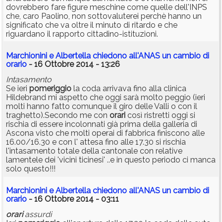
dovrebbero fare figure meschine come quelle dell'INPS
che, caro Paolino, non sottovaluterei perchè hanno un
significato che va oltre il minuto di ritardo e che
riguardano il rapporto cittadino-istituzioni.
Marchionini e Albertella chiedono all'ANAS un cambio di
orario
- 16 Ottobre 2014 - 13:26
Intasamento
Se ieri
pomeriggio
la coda arrivava fino alla clinica
Hildebrand mi aspetto che oggi sarà molto peggio (ieri
molti hanno fatto comunque il giro delle Valli o con il
traghetto).Secondo me con
orari
così ristretti oggi si
rischia di essere incolonnati già prima della galleria di
Ascona visto che molti operai di fabbrica finiscono alle
16.00/16.30 e con l' attesa fino alle 17.30 si rischia
l'intasamento totale della cantonale con relative
lamentele dei 'vicini ticinesi' ..e in questo periodo ci manca
solo questo!!!
Marchionini e Albertella chiedono all'ANAS un cambio di
orario
- 16 Ottobre 2014 - 03:11
orari
assurdi