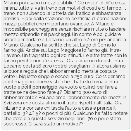
Milano poi usano i mezzi pubblici”. C'è un po' di differenza,
innanzitutto si va in treno per motivi di costi e di tempo. Il
treno, non subendo la lotteria del traffico è abbastanza
preciso. E poi dalla stazione ho centinaia di combinazioni
mezzi pubblici che mi portano ovunque. A Milano è
impossibile parcheggiare senza rischiare multe o lasciare
mezzo stipendio nei parcheggi. Un conto è poi guidare
un'ora per andare a Locarno, un altro è 2 ore per andare a
Milano. Qualcuno ha scritto che sul Lago di Como lo
fanno già. Anche sul Lago Maggiore lo fanno già, Intra-
Laveno. Un traghetto ogni 20 minuti. Le altre tratte non le
fanno perché non c'è utenza. Ora parliamo di costi. Intra-
Locarno costa 18 euro (potrei sbagliarmi...), allora usiamo
la buona regola che l'abbonamento mensile costa 15
volte il biglietto singolo eccoci a 250 euro! Consideriamo
poi il maggiore onere visto che il battello torna a Intra
vuoto e poi il
pomeriggio
va vuoto e quindi per fare 2
tratte se ne devono fare 4? Diciamo 300 euro di
abbonamento? Poi abbiamo l'abbonamento dei mezzi in
Svizzera che costa almeno il triplo rispetto all'Italia. Ora
iniziamo a contare chi lascia l'auto a casa e prende il
battello, 3? 4? 5? o pochi di più. Qualcuno ha fatto notare
che c'era già questo servizio negli anni '70 e poi è stato
soppresso. Ci sarà stato un motivo??