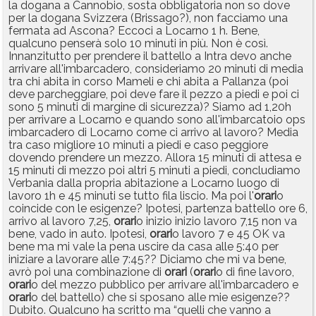
la dogana a Cannobio, sosta obbligatoria non so dove
per la dogana Svizzera (Brissago?), non facciamo una
fermata ad Ascona? Eccoci a Locarno 1 h. Bene,
qualcuno penserà solo 10 minuti in più. Non è così.
Innanzitutto per prendere il battello a Intra devo anche
arrivare all'imbarcadero, consideriamo 20 minuti di media
tra chi abita in corso Mameli e chi abita a Pallanza (poi
deve parcheggiare, poi deve fare il pezzo a piedi e poi ci
sono 5 minuti di margine di sicurezza)? Siamo ad 1,20h
per arrivare a Locarno e quando sono all'imbarcatoio ops
imbarcadero di Locarno come ci arrivo al lavoro? Media
tra caso migliore 10 minuti a piedi e caso peggiore
dovendo prendere un mezzo. Allora 15 minuti di attesa e
15 minuti di mezzo poi altri 5 minuti a piedi, concludiamo
Verbania dalla propria abitazione a Locarno luogo di
lavoro 1h e 45 minuti se tutto fila liscio. Ma poi l'
orari
o
coincide con le esigenze? Ipotesi, partenza battello ore 6,
arrivo al lavoro 7,25,
orari
o inizio inizio lavoro 7,15 non va
bene, vado in auto. Ipotesi,
orari
o lavoro 7 e 45 OK va
bene ma mi vale la pena uscire da casa alle 5:40 per
iniziare a lavorare alle 7:45?? Diciamo che mi va bene,
avrò poi una combinazione di
orari
(
orari
o di fine lavoro,
orari
o del mezzo pubblico per arrivare all'imbarcadero e
orari
o del battello) che si sposano alle mie esigenze??
Dubito. Qualcuno ha scritto ma “quelli che vanno a