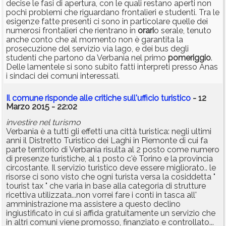
decise le fasi di apertura, con le quali restano aperti non
pochi problemi che riguardano frontalieri e studenti. Tra le
esigenze fatte presenti ci sono in particolare quelle dei
numerosi frontalieri che rientrano in
orari
o serale, tenuto
anche conto che al momento non è garantita la
prosecuzione del servizio via lago, e dei bus degli
studenti che partono da Verbania nel primo
pomeriggio
.
Delle lamentele si sono subito fatti interpreti presso Anas
i sindaci dei comuni interessati.
Il comune risponde alle critiche sull'ufficio turistico
- 12
Marzo 2015 - 22:02
investire nel turismo
Verbania è a tutti gli effetti una città turistica: negli ultimi
anni il Distretto Turistico dei Laghi in Piemonte di cui fa
parte territorio di Verbania risulta al 2 posto come numero
di presenze turistiche, al 1 posto c'è Torino e la provincia
circostante. Il servizio turistico deve essere migliorato.. le
risorse ci sono visto che ogni turista versa la cosiddetta "
tourist tax " che varia in base alla categoria di strutture
ricettiva utilizzata...non vorrei fare i conti in tasca all'
amministrazione ma assistere a questo declino
ingiustificato in cui si affida gratuitamente un servizio che
in altri comuni viene promosso, finanziato e controllato...