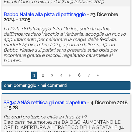
Eventi Cannero Riviera dal 7 al 9 febbraio 2025.
Babbo Natale alla pista di pattinaggio
- 23 Dicembre
2024 - 12:05
La Pista di Pattinaggio Intra On Ice, sotto la tettoia
dell’Imbarcadero Vecchio a Verbania, accoglie un nuovo
appuntamento per celebrare la magia delle festività:
martedì 24 dicembre 2024, a partire dalle ore 15, un
Babbo Natale sui pattini sarà presente sulla pista per
incontrare grandi e piccoli, regalando caramelle ai
bambini.
1
2
3
4
5
6
7
»
orari pomeriggio
- nei commenti
SS34: ANAS rettifica gli orari d'apetura
- 4 Dicembre 2018
- 15:28
Re:
orari
protezione civile 24 h su 24 h?
Ciao carmine.lamorte2014 DA OGGI AUMENTANO LE
ORE DI APERTURA AL TRAFFICO DELLA STATALE 34