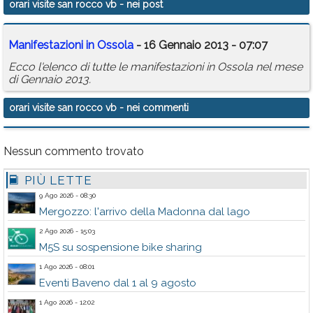
orari visite san rocco vb
- nei post
Calendario
Manifestazioni in Ossola
- 16 Gennaio 2013 - 07:07
Annunci
Ecco l'elenco di tutte le manifestazioni in Ossola nel mese
di Gennaio 2013.
orari visite san rocco vb
- nei commenti
Nessun commento trovato
PIÙ LETTE
9 Ago 2026 - 08:30
Mergozzo: l'arrivo della Madonna dal lago
2 Ago 2026 - 15:03
M5S su sospensione bike sharing
1 Ago 2026 - 08:01
Eventi Baveno dal 1 al 9 agosto
1 Ago 2026 - 12:02