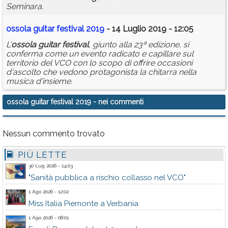
Seminara.
ossola
guitar
festival
2019
- 14 Luglio 2019 - 12:05
L'
ossola
guitar
festival
, giunto alla 23ª edizione, si
conferma come un evento radicato e capillare sul
territorio del VCO con lo scopo di offrire occasioni
d'ascolto che vedono protagonista la chitarra nella
musica d'insieme.
ossola guitar festival 2019
- nei commenti
Nessun commento trovato
PIÙ LETTE
30 Lug 2026 - 14:03
"Sanità pubblica a rischio collasso nel VCO"
1 Ago 2026 - 12:02
Miss Italia Piemonte a Verbania
1 Ago 2026 - 08:01