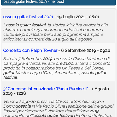
ossola guitar festival 2019
- nei post
Calendario
ossola
guitar
festival
2021
- 19 Luglio 2021 - 08:01
Annunci
L'
ossola
guitar
festival
, la storica iniziativa dedicata alla
chitarra, compie 25 anni imponendosi sul panorama
culturale provinciale per il suo programma ampio e
articolato: 12 concerti dal 20 luglio all'8 agosto.
Concerto con Ralph Towner
- 6 Settembre 2019 - 09:16
Sabato 7 Settembre
2019
, presso la Chiesa Madonna di
Campagna a Verbania, alle ore 21.00, si terrà il Concerto
prodotto in collaborazione tra Un Paese a Sei Corde,
guitar
Master Lago d’Orta, Amenoblues,
ossola
guitar
festival
.
3° Concorso Internazionale “Paola Ruminelli”
- 1 Agosto
2019 - 11:28
Venerdì 2 agosto presso la Chiesa di San Giuseppe a
Domod
ossola
in Via Paolo Silvia l'esibizione dei tre gruppi
finalisti per decretare il vincitore dell'edizione
2019
nell'ambito dell'
ossola
guitar
festival
diretto da Salvatore